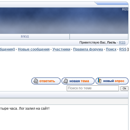
R0S
ВХОД
Приветствую Вас
,
Гость
·
RSS
общения
()
·
Новые сообщения
·
Участники
·
Правила форума
·
Поиск
·
RSS
]
ыре часа. Лог залил на сайт!