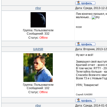
r0sr
Дата: Среда, 2013-12-
Пик конечно прошел, н
маленько...
R0SR
Группа: Пользователи
Сообщений:
332
Статус:
Offline
UA0SR
Дата: Вторник, 2013-12
Ну вот и всё!
Завершил своё выступ
Краткий отчет - всего
В том числе: RTTY - 20
Телетайпа больше - как
Спасибо Всем кто звал
Всем 73 и с Новым Год
Группа: Пользователи
УРА!, Товарисчи!
Сообщений:
102
Статус:
Offline
Сергей /UA0SR/
r0sr
Дата: Среда, 2014-01-