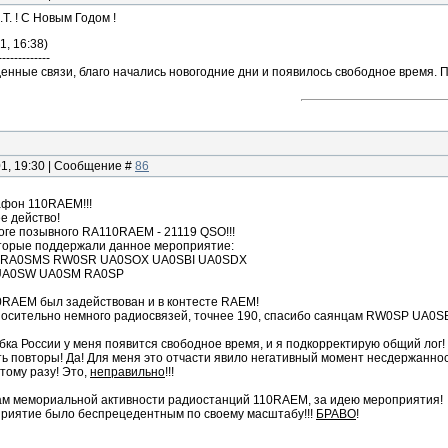
Т. ! С Новым Годом !
1, 16:38)
-------------
енные связи, благо начались новогодние дни и появилось свободное время. 
01, 19:30 | Сообщение #
86
афон 110RAEM!!!
е действо!
оге позывного RA110RAEM - 21119 QSO!!!
торые поддержали данное мероприятие:
 RA0SMS RW0SR UA0SOX UA0SBI UA0SDX
UA0SW UA0SM RA0SP
RAEM был задействован и в контесте RAEM!
носительно немного радиосвязей, точнее 190, спасибо саянцам RW0SP UA0S
ка России у меня появится свободное время, и я подкорректирую общий лог!
ть повторы! Да! Для меня это отчасти явило негативный момент несдержаннос
тому разу! Это,
неправильно
!!!
ам мемориальной активности радиостанций 110RAEM, за идею мероприятия!
приятие было беспрецедентным по своему масштабу!!!
БРАВО
!