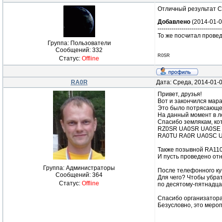
Отличный результат С.
Добавлено
(2014-01-0
--------------------------------
То же посчитал провед
Группа: Пользователи
Сообщений:
332
R0SR
Статус:
Offline
RA0R
Дата: Среда, 2014-01-
Привет, друзья!
Вот и закончился мар
Это было потрясающе
На данный момент в л
Спасибо землякам, ко
RZ0SR UA0SR UA0SE
RA0TU RA0R UA0SC 
Также позывной RA110
И пусть проведено от
Группа: Администраторы
После телефонного куб
Сообщений:
364
Для чего? Чтобы убра
Статус:
Offline
по десятому-пятнадца
Спасибо организатор
Безусловно, это меро