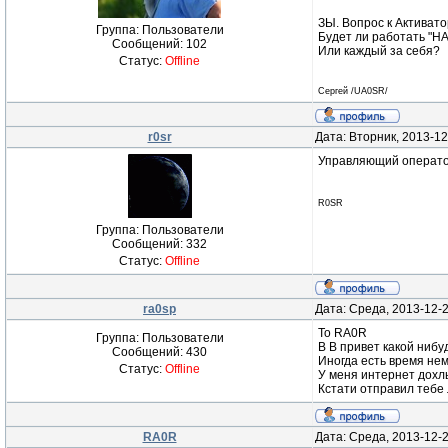
ЗЫ. Вопрос к Активато
Группа: Пользователи
Будет ли работать "
Сообщений:
102
Или каждый за себя?
Статус:
Offline
Сергей /UA0SR/
r0sr
Дата: Вторник, 2013-12
Управляющий операто
R0SR
Группа: Пользователи
Сообщений:
332
Статус:
Offline
ra0sp
Дата: Среда, 2013-12-
To RA0R
Группа: Пользователи
В В привет какой нибу
Сообщений:
430
Иногда есть время нем
Статус:
Offline
У меня интернет дохл
Кстати отправил тебе ло
RA0R
Дата: Среда, 2013-12-