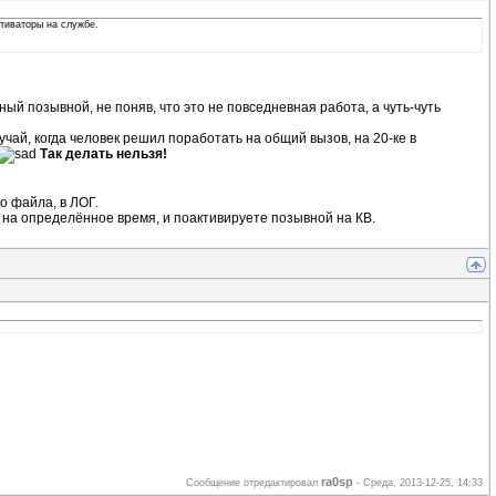
ктиваторы на службе.
ый позывной, не поняв, что это не повседневная работа, а чуть-чуть
лучай, когда человек решил поработать на общий вызов, на 20-ке в
Так делать нельзя!
о файла, в ЛОГ.
я на определённое время, и поактивируете позывной на КВ.
ra0sp
Сообщение отредактировал
-
Среда, 2013-12-25, 14:33