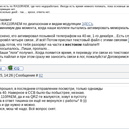
лиз есть по RA110RAEM, где-чего недоработано. Иногда есть время немного попикать, пока основные а
ормации нет.
сколько дней - так.... крохи, ответа нет.
лаевич!
й RA110RAEM по диапазонам и видам модуляции
ЗДЕСЬ
 минимум два момента, когда наши коллеги пытались активировать мемориальн
снено, кто активировал позывной телеграфом на 40-ке, 1-го декабря....Есть с
ровёл четыре связи...И всё! Потом прислал текстовый файл с этими связями
удь готов, что тебя разорвут на части в
жестоком
пайлапе!!!
осыпалось...Пиши, пропало...
аши "логи" получил...Когда появится время, я переведу эти связи из текстовог
ь пайлап и при этом сразу-же заносить связи в лог, пожалуйста! Договоримс
!
25, 14:26 | Сообщение #
82
 прошел, в последнем отправлении посмотри, только однажды
 на 40. Наверное в ССВ было-бы побыстрее, незнаю.
..110РАЕМ, да и на QRZ-те жалуются, зовут в пустоту.
а в ответ тишина-он ещё не вернулся с работы* 8-)))
 и где нужно и можно.
я, мош чё надо. Всё вопрос снят.