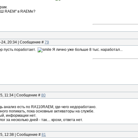
рам.
НАШ RAEM" в RAEMe?
-24, 20:34 | Сообщение #
79
р пусть поработает.
Я лично уже больше 8 тыс. наработал...
25, 11:34 | Сообщение #
80
дь анализ есть по RA110RAEM, где-чего недоработано.
ного попикать, пока основные активаторы на службе.
ый, информации нет.
г за несколько дней - так.... крохи, ответа нет.
25, 12:38 | Сообщение #
81