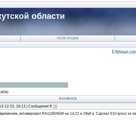
утской области
РЕГИСТРАЦИЯ
[
Личные со
RAEM)
RA110RAEM
13-12-23, 19:13 | Сообщение #
76
ременем, активировал RA110RAEM на 14,21 и 28мГц. Сделал 510 куэсо за чет