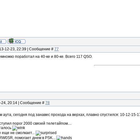
13-12-23, 22:39 | Сообщение #
77
множко поработал на 40-ке и 80-ке. Всего 117 QSO.
-24, 20:14 | Сообщение #
78
 аута, сегодня под занавес прохода на верхах, плавно спустился: 10-12-15-1
тупил порог 2000 связей телетайпом....
сталось
е еще не смолкает...
RW0SR, помогает днем в PSK...