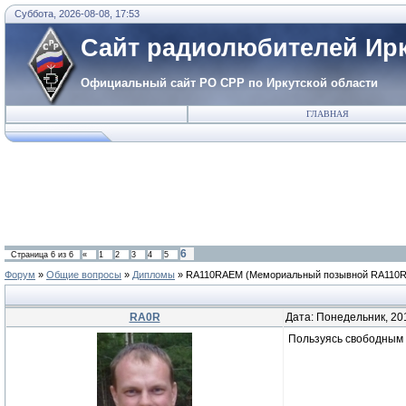
Суббота, 2026-08-08, 17:53
Сайт радиолюбителей Ирк
Официальный сайт РО СРР по Иркутской области
ГЛАВНАЯ
6
Страница
6
из
6
«
1
2
3
4
5
Форум
»
Общие вопросы
»
Дипломы
»
RA110RAEM
(Мемориальный позывной RA110
RA0R
Дата: Понедельник, 20
Пользуясь свободным в