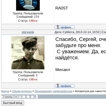
RA0ST
Группа: Пользователи
Сообщений:
274
Статус:
Offline
micyaylo
Дата: Суббота, 2013-12-14, 10:52 | 
Спасибо, Сергей, оче
забудьте про меня.
С уважением. Да, ес
найдётся.
Михаил
Группа: Пользователи
Сообщений:
3
Статус:
Offline
Форум
»
Общие вопросы
»
Начинающему радиолюбителю
»
Аппаратура для самостоя
3
Страница
3
из
3
«
1
2