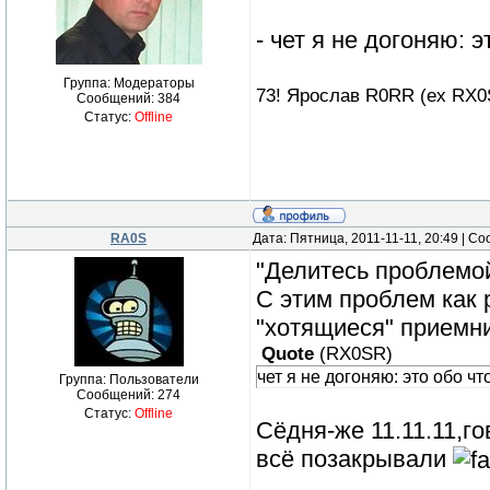
- чет я не догоняю: э
Группа: Модераторы
73! Ярослав R0RR (ex RX0
Сообщений:
384
Статус:
Offline
RA0S
Дата: Пятница, 2011-11-11, 20:49 | 
"Делитесь проблемой
С этим проблем как р
"хотящиеся" приемн
Quote
(
RX0SR
)
чет я не догоняю: это обо чт
Группа: Пользователи
Сообщений:
274
Статус:
Offline
Сёдня-же 11.11.11,г
всё позакрывали