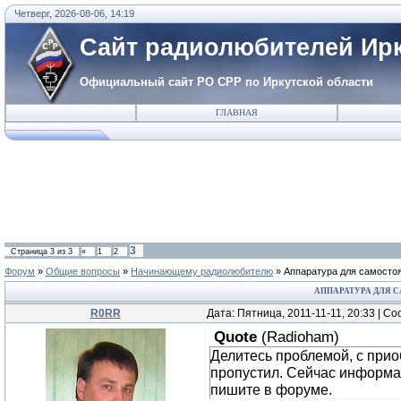
Четверг, 2026-08-06, 14:19
Сайт радиолюбителей Ирк
Официальный сайт РО СРР по Иркутской области
ГЛАВНАЯ
3
Страница
3
из
3
«
1
2
Форум
»
Общие вопросы
»
Начинающему радиолюбителю
»
Аппаратура для самостоя
АППАРАТУРА ДЛЯ 
R0RR
Дата: Пятница, 2011-11-11, 20:33 | 
Quote
(
Radioham
)
Делитесь проблемой, с прио
пропустил. Сейчас информац
пишите в форуме.