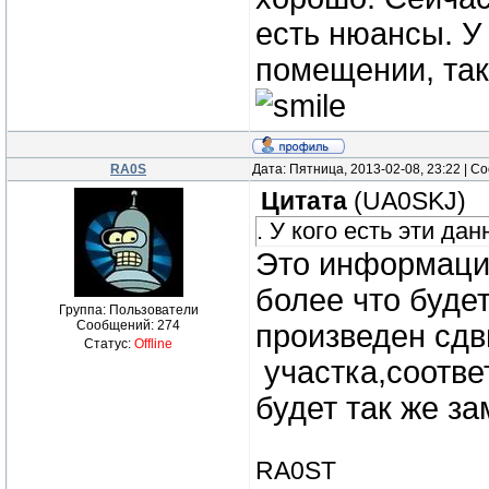
есть нюансы. У
помещении, та
RA0S
Дата: Пятница, 2013-02-08, 23:22 | 
Цитата
(
UA0SKJ
)
. У кого есть эти да
Это информаци
более что буде
Группа: Пользователи
Сообщений:
274
произведен сдв
Статус:
Offline
участка,соотве
будет так же за
RA0ST