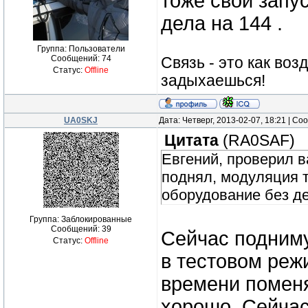
тоже свой запус
дела на 144 .
Группа: Пользователи
Сообщений:
74
Связь - это как возд
Статус:
Offline
задыхаешься!
UA0SKJ
Дата: Четверг, 2013-02-07, 18:21 | С
Цитата
(
RA0SAF
)
Евгений, проверил в
поднял, модуляция т
оборудование без де
Группа: Заблокированные
Сообщений:
39
Сейчас подниму
Статус:
Offline
в тестовом реж
времени поменя
хорошо. Сейчас