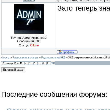
RA0SVS
Дата: Суббота, 2013-02-09, 22:09 | 
Зато теперь зн
Группа: Администраторы
Сообщений:
106
Статус:
Offline
Форум
»
Радиосвязь в эфире
»
Радиосвязь на УКВ
»
УКВ ретрансляторы Иркутской об
10
Страница
10
из
10
«
1
2
…
8
9
Последние сообщения форума: