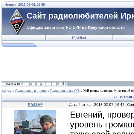
Четверг, 2026-08-06, 13:59
Сайт радиолюбителей Ирк
Официальный сайт РО СРР по Иркутской области
ГЛАВНАЯ
10
Страница
10
из
10
«
1
2
…
8
9
Форум
»
Радиосвязь в эфире
»
Радиосвязь на УКВ
»
УКВ ретрансляторы Иркутской об
УКВ РЕТРАНС
RA0SAF
Дата: Четверг, 2013-02-07, 16:42 | С
Евгений, прове
уровень громко