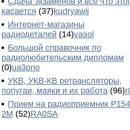
Сдача экзаменов и все что это
касается
(37)
kudryawij
Интернет-магазины
радиодеталей
(14)
vasol
Большой справочник по
радиолюбительским дипломам
(0)
ua3pno
УКВ, УКВ-КВ ретрансляторы,
попугаи, маяки и их работа
(96)
r
Прием на радиоприемник Р154
2М
(52)
RA0SA