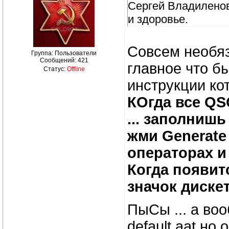
Сергей Владиленови
и здоровье.
Совсем необяза
Группа: Пользователи
Сообщений:
421
главное что бы
Статус:
Offline
инструкции ко
КОгда все QSO
... заполнишь
жми Generate
операторах и
Когда появитс
значок дискет
ПыСы ... а во
default.aat но