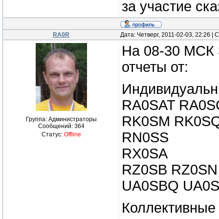
за участие ск
RA0R
Дата: Четверг, 2011-02-03, 22:26 
На 08-30 МСК 
отчеты от:
Индивидуальн
RA0SAT RA0S
RK0SM RK0S
Группа: Администраторы
Сообщений:
364
RN0SS
Статус:
Offline
RX0SA
RZ0SB RZ0SN
UA0SBQ UA0S
Коллективные