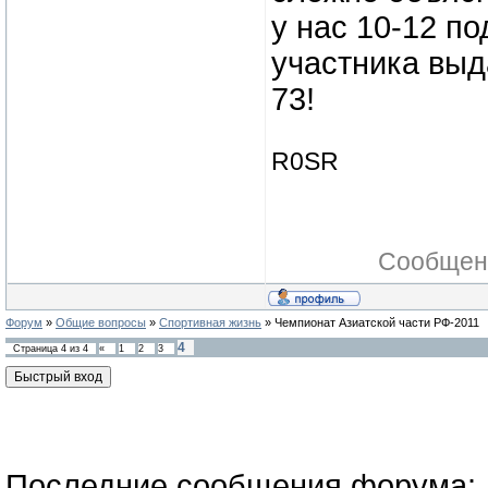
у нас 10-12 п
участника выд
73!
R0SR
Сообщен
Форум
»
Общие вопросы
»
Спортивная жизнь
»
Чемпионат Азиатской части РФ-2011
4
Страница
4
из
4
«
1
2
3
Последние сообщения форума: