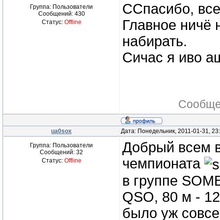
CСпасибо, все 
Группа: Пользователи
Сообщений:
430
Главное ничё 
Статус:
Offline
набирать.
Сичас я иво а
Сообще
ua0sox
Дата: Понедельник, 2011-01-31, 23
Добрый всем в
Группа: Пользователи
Сообщений:
32
чемпионата
Статус:
Offline
в группе SOMB-
QSO, 80 м - 12
было уж совсе