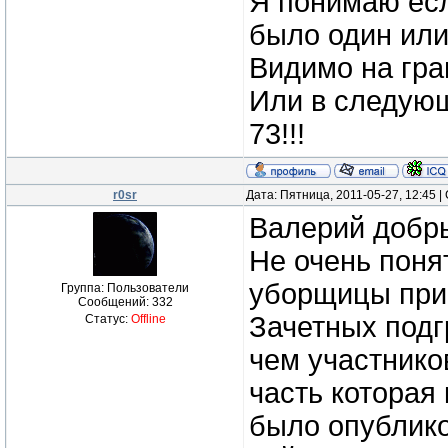
Я понимаю есл
было один или
Видимо на гра
Или в следующ
73!!!
r0sr
Дата: Пятница, 2011-05-27, 12:45 
Валерий добр
Не очень поня
уборщицы прим
Группа: Пользователи
Сообщений:
332
Зачетных подг
Статус:
Offline
чем участнико
часть которая
было опублико