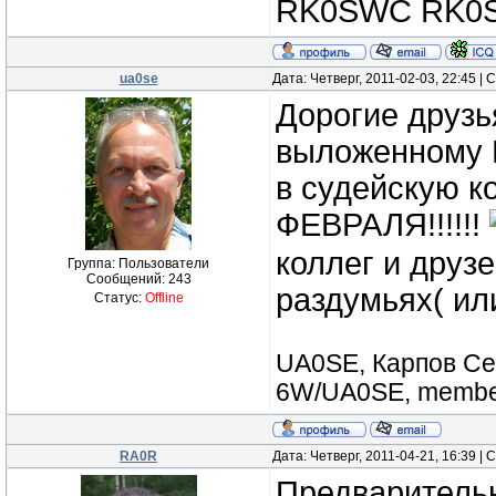
RK0SWC RK0S
ua0se
Дата: Четверг, 2011-02-03, 22:45 
Дорогие друзья
выложенному 
в судейскую к
ФЕВРАЛЯ!!!!!!
коллег и друзе
Группа: Пользователи
Сообщений:
243
раздумьях( ил
Статус:
Offline
UA0SE, Карпов Сер
6W/UA0SE, member
RA0R
Дата: Четверг, 2011-04-21, 16:39 
Предварительн