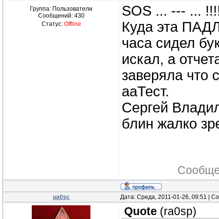
SOS ... --- ... !!!
Группа: Пользователи
Сообщений:
430
Куда эта ПАДЛА
Статус:
Offline
часа сидел бу
искал, а отчет
заверяла что 
ааТест.
Сергей Владил
блин жалко зр
Сообще
ua0sc
Дата: Среда, 2011-01-26, 09:51 | 
Quote
(
ra0sp
)