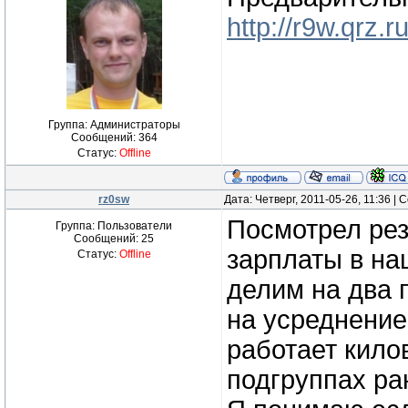
http://r9w.qrz.
Группа: Администраторы
Сообщений:
364
Статус:
Offline
rz0sw
Дата: Четверг, 2011-05-26, 11:36 |
Посмотрел рез
Группа: Пользователи
Сообщений:
25
зарплаты в на
Статус:
Offline
делим на два 
на усреднение
работает кило
подгруппах ра