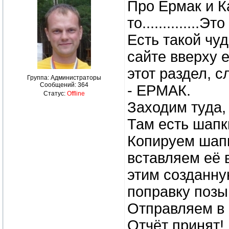
Про Ермак и К
то..............
Есть такой чуд
сайте вверху е
этот раздел, 
Группа: Администраторы
Сообщений:
364
- ЕРМАК.
Статус:
Offline
Заходим туда, и
Там есть шапк
Копируем шапк
вставляем её 
этим созданну
поправку позыв
Отправляем в 
Отчёт принят!