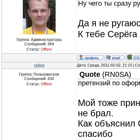
Ну чего ты сразу р
Да я не ругаю
К тебе Серёга
Группа: Администраторы
Сообщений:
364
Статус:
Offline
ra0sp
Дата: Среда, 2011-02-02, 21:15 | 
Quote
(
RN0SA
)
Группа: Пользователи
Сообщений:
430
претензий по офор
Статус:
Offline
Мой тоже прин
не брал.
Как объяснил 
спасибо