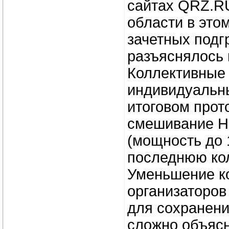
сайтах QRZ.R
области в это
зачетных подгр
разъяснялось 
Коллективные 
индивидуальны
итоговом прот
смешивание HP
(мощность до 
последнюю кол
Уменьшение ко
организаторов
для сохранени
сложно объясн