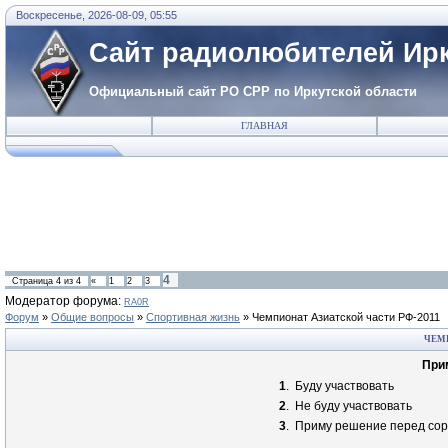
Воскресенье, 2026-08-09, 05:55
Сайт радиолюбителей Ирк
Официальный сайт РО СРР по Иркутской области
ГЛАВНАЯ
4
Страница
4
из
4
«
1
2
3
Модератор форума:
RA0R
Форум
»
Общие вопросы
»
Спортивная жизнь
»
Чемпионат Азиатской части РФ-2011
ЧЕМП
Прим
1
.
Буду участвовать
2
.
Не буду участвовать
3
.
Приму решение перед со