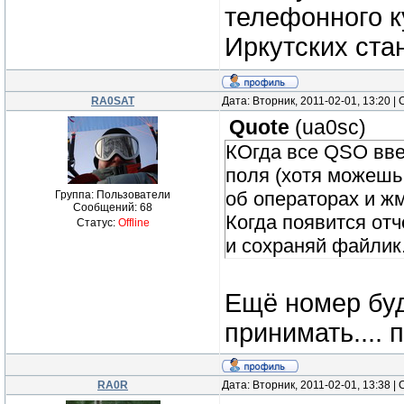
телефонного к
Иркутских ста
RA0SAT
Дата: Вторник, 2011-02-01, 13:20 
Quote
(
ua0sc
)
КОгда все QSO введ
поля (хотя можешь 
об операторах и ж
Группа: Пользователи
Сообщений:
68
Когда появится отч
Статус:
Offline
и сохраняй файлик.
Ещё номер буд
принимать....
RA0R
Дата: Вторник, 2011-02-01, 13:38 