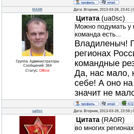
RA0R
Дата: Вторник, 2013-03-26, 23:41 
Цитата
(
ua0sc
)
Можно подумать у н
команда есть...
Владиленыч! П
регионах Росс
командные рез
Группа: Администраторы
Сообщений:
364
Да, нас мало,
Статус:
Offline
себе! А оно н
значит не мало
ua0sc
Дата: Вторник, 2013-03-26, 23:59 
Цитата
(
RA0R
)
во многих регионах