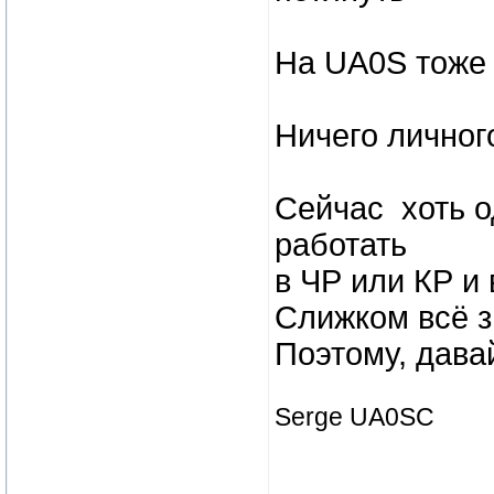
На UA0S тоже н
Ничего личног
Сейчас хоть о
работать
в ЧР или КР и 
Слижком всё 
Поэтому, дава
Serge UA0SC