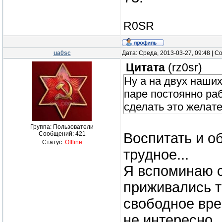
R0SR
ua0sc
Дата: Среда, 2013-03-27, 09:48 | 
Цитата
(
rz0sr
)
Ну а на двух наши
паре постоянно раб
сделать это желате
Группа: Пользователи
Сообщений:
421
Воспитать и о
Статус:
Offline
трудное...
Я вспоминаю с
приживались т
свободное вре
не интересно