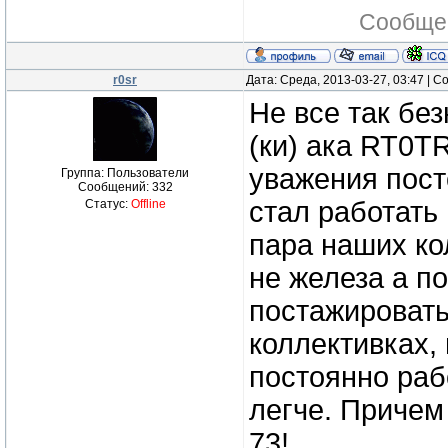
Сообще
r0sr
Дата: Среда, 2013-03-27, 03:47 | 
Не все так бе
(ки) ака RT0T
уважения пос
Группа: Пользователи
Сообщений:
332
стал работат
Статус:
Offline
пара наших ко
не железа а п
постажировать
коллективках,
постоянно раб
легче. Причем
73!