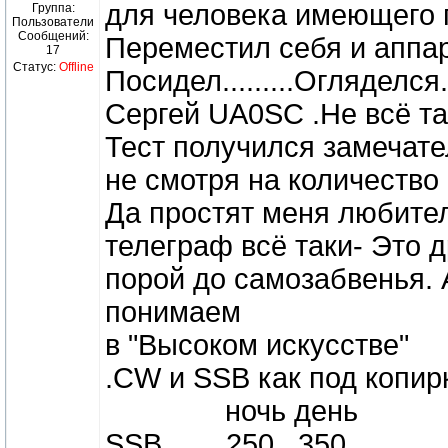
для человека имеющего 
Группа:
Пользователи
Сообщений:
Переместил себя и аппара
17
Статус:
Offline
Посидел.........Огляделся
Сергей UA0SC .Не всё так
Тест получился замечат
не смотря на количество 
Да простят меня любител
телеграф всё таки- Это 
порой до самозабвенья. 
понимаем
в "Высоком искусстве"
.CW и SSB как под копир
ночь день
SSB 250 350