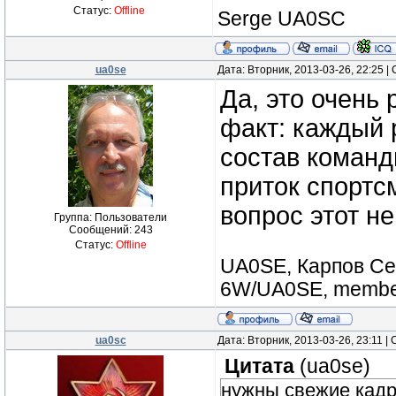
Статус:
Offline
Serge UA0SC
ua0se
Дата: Вторник, 2013-03-26, 22:25 
Да, это очень
факт: каждый 
состав команд
приток спортс
вопрос этот не
Группа: Пользователи
Сообщений:
243
Статус:
Offline
UA0SE, Карпов Сер
6W/UA0SE, member
ua0sc
Дата: Вторник, 2013-03-26, 23:11 
Цитата
(
ua0se
)
нужны свежие кадр