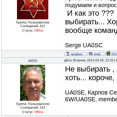
подумаем и вопрос 
И как это ???
выбирать... Х
Группа: Пользователи
Сообщений:
421
вообще команд
Статус:
Offline
Serge UA0SC
ua0se
Дата: Вторник, 2013-03-26, 23:33 
Не выбирать , 
хоть... короче,
UA0SE, Карпов Сер
6W/UA0SE, member
Группа: Пользователи
Сообщений:
243
Статус:
Offline