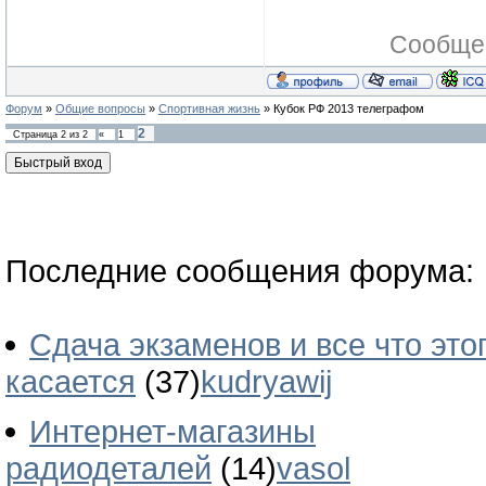
Сообще
Форум
»
Общие вопросы
»
Спортивная жизнь
»
Кубок РФ 2013 телеграфом
2
Страница
2
из
2
«
1
Последние сообщения форума:
Сдача экзаменов и все что это
касается
(37)
kudryawij
Интернет-магазины
радиодеталей
(14)
vasol