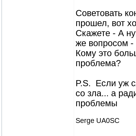
Советовать кон
прошел, вот х
Скажете - А н
же вопросом -
Кому это боль
проблема?
P.S. Если уж 
со зла... а р
проблемы
Serge UA0SC