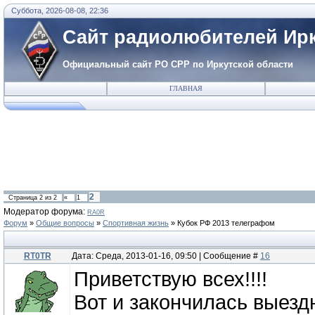
Суббота, 2026-08-08, 22:36
Сайт радиолюбителей Ирк
Официальный сайт РО СРР по Иркутской области
ГЛАВНАЯ
2
Страница
2
из
2
«
1
Модератор форума:
RA0R
Форум
»
Общие вопросы
»
Спортивная жизнь
»
Кубок РФ 2013 телеграфом
RT0TR
Дата: Среда, 2013-01-16, 09:50 | Сообщение #
16
Приветствую всех!!!!
Вот и закончилась выезд