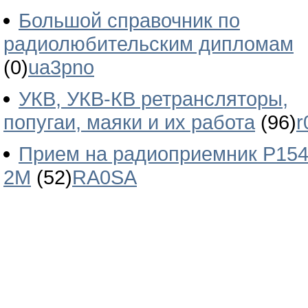
Большой справочник по
радиолюбительским дипломам
(0)
ua3pno
УКВ, УКВ-КВ ретрансляторы,
попугаи, маяки и их работа
(96)
r
Прием на радиоприемник Р154
2М
(52)
RA0SA