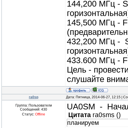
144,200 МГц - 
горизонтальная
145,500 МГц - 
(предварительн
432,200 МГц - 
горизонтальная
433.600 МГц - 
Цель - провести
слушайте вним
ra0sp
Дата: Пятница, 2014-06-27, 12:15 | 
UA0SM - Начал
Группа: Пользователи
Сообщений:
430
Цитата
ra0sms
(
)
Статус:
Offline
планируем