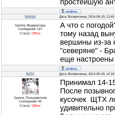
простейшую ант
RA0SA
Дата: Воскресенье, 2014-06-29, 13:4
А что с погодой
Группа: Модераторы
Сообщений:
147
тому назад вын
Статус:
Offline
вершины из-за 
"северяне" - Б
еще настроены 
R0TV
Дата: Воскресенье, 2014-06-29, 14:1
Принимал 14-1
После позывног
кусочек ЩТХ ло
Группа: Пользователи
Сообщений:
45
удивительно пр
Статус:
Offline