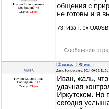
общения с при
Группа: Пользователи
Сообщений:
45
не готовы и я 
Статус:
Offline
73! Иван. ex UA0SBI
Сообщение отре
RA0SA
Дата: Воскресенье, 2014-06-29, 11:5
Иван, жаль, что 
Группа: Модераторы
Сообщений:
147
удачная контро
Статус:
Offline
Иркутском. Но 
сегодня услыша