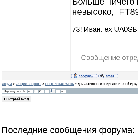
Больше ничего 
невысоко, FT89
73! Иван. ex UA0SBI
Сообщение отре
Форум
»
Общие вопросы
»
Спортивная жизнь
»
Дни активности радиолюбителей Ирку
4
Страница
4
из
5
«
1
2
3
5
»
Последние сообщения форума: