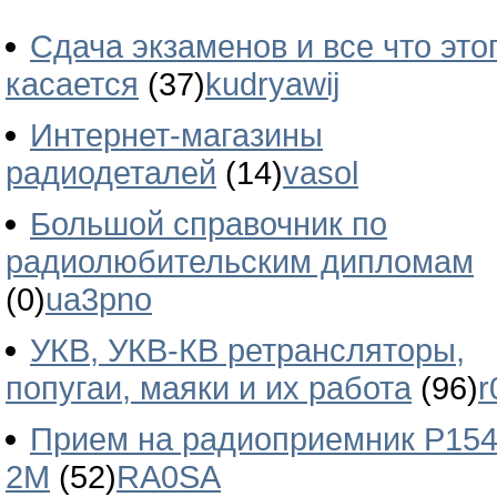
Сдача экзаменов и все что это
касается
(37)
kudryawij
Интернет-магазины
радиодеталей
(14)
vasol
Большой справочник по
радиолюбительским дипломам
(0)
ua3pno
УКВ, УКВ-КВ ретрансляторы,
попугаи, маяки и их работа
(96)
r
Прием на радиоприемник Р154
2М
(52)
RA0SA