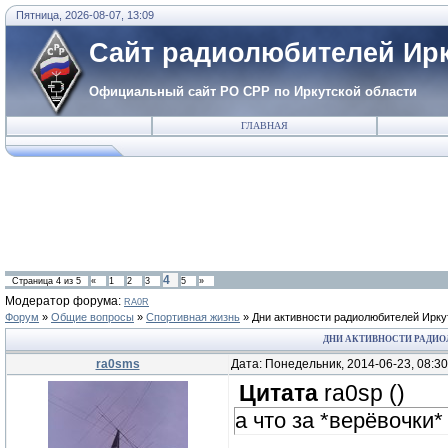
Пятница, 2026-08-07, 13:09
Сайт радиолюбителей Ирк
Официальный сайт РО СРР по Иркутской области
ГЛАВНАЯ
4
Страница
4
из
5
«
1
2
3
5
»
Модератор форума:
RA0R
Форум
»
Общие вопросы
»
Спортивная жизнь
»
Дни активности радиолюбителей Ирку
ДНИ АКТИВНОСТИ РАДИО
ra0sms
Дата: Понедельник, 2014-06-23, 08:3
Цитата
ra0sp
(
)
а что за *верёвочки