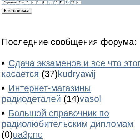
12
Страница
12
из
13
«
1
2
…
10
11
13
»
Последние сообщения форума:
Сдача экзаменов и все что это
касается
(37)
kudryawij
Интернет-магазины
радиодеталей
(14)
vasol
Большой справочник по
радиолюбительским дипломам
(0)
ua3pno