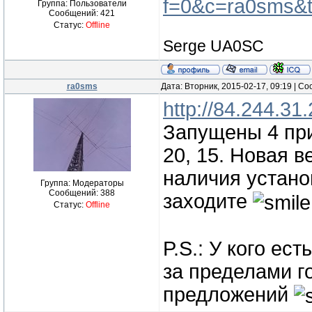
f=0&c=ra0sms&
Группа: Пользователи
Сообщений:
421
Статус:
Offline
Serge UA0SC
ra0sms
Дата: Вторник, 2015-02-17, 09:19 | 
http://84.244.31
Запущены 4 при
20, 15. Новая в
наличия устано
Группа: Модераторы
Сообщений:
388
заходите
Статус:
Offline
P.S.: У кого ес
за пределами г
предложений