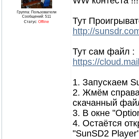
WW контеста !!!
Группа: Пользователи
Сообщений:
511
Тут Проигрыват
Статус:
Offline
http://sunsdr.com
Тут сам файл :
https://cloud.mai
1. Запускаем S
2. Жмём справа 
скачанный файл
3. В окне "Opti
4. Остаётся от
"SunSD2 Player