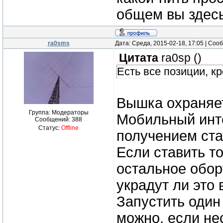
общем вы здесь
ra0sms
Дата: Среда, 2015-02-18, 17:05 | Со
Цитата
ra0sp
(
)
Есть все позиции, кр
Вышка охраняе
Группа: Модераторы
Мобильный инте
Сообщений:
388
Статус:
Offline
получением ста
Если ставить то
остальное обор
украдут ли это
Запустить один
можно, если нес