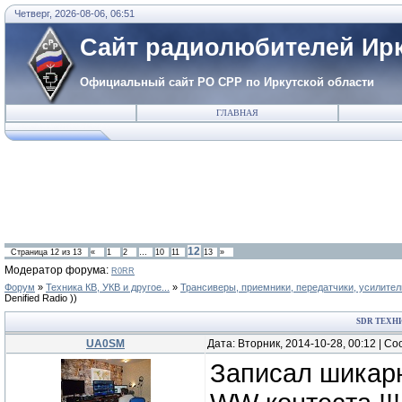
Четверг, 2026-08-06, 06:51
Сайт радиолюбителей Ирк
Официальный сайт РО СРР по Иркутской области
ГЛАВНАЯ
12
Страница
12
из
13
«
1
2
…
10
11
13
»
Модератор форума:
R0RR
Форум
»
Техника КВ, УКВ и другое...
»
Трансиверы, приемники, передатчики, усилител
Denified Radio ))
SDR ТЕХНИ
UA0SM
Дата: Вторник, 2014-10-28, 00:12 | 
Записал шикарн