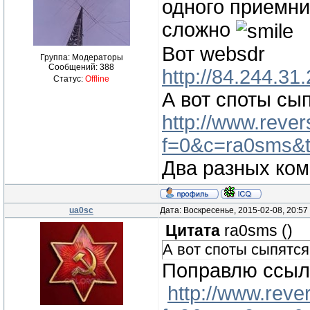
одного приемник
сложно
Вот websdr
Группа: Модераторы
Сообщений:
388
http://84.244.31
Статус:
Offline
А вот споты сы
http://www.reve
f=0&c=ra0sms&
Два разных ком
ua0sc
Дата: Воскресенье, 2015-02-08, 20:5
Цитата
ra0sms
(
)
А вот споты сыпятся
Поправлю ссылк
http://www.rev