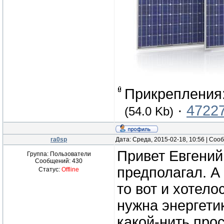
Прикрепления
·
47227
(54.0 Kb)
ra0sp
Дата: Среда, 2015-02-18, 10:56 | Со
Привет Евгений,
Группа: Пользователи
Сообщений:
430
предполагал. А
Статус:
Offline
то вот и хотело
нужна энергети
какой-нить прос