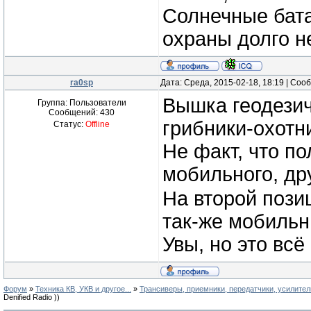
Солнечные бата
охраны долго н
ra0sp
Дата: Среда, 2015-02-18, 18:19 | Со
Вышка геодезич
Группа: Пользователи
Сообщений:
430
грибники-охотн
Статус:
Offline
Не факт, что по
мобильного, др
На второй пози
так-же мобильн
Увы, но это всё
Форум
»
Техника КВ, УКВ и другое...
»
Трансиверы, приемники, передатчики, усилител
Denified Radio ))