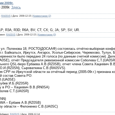
и 2009г.
 2009г.
Здесь
:
RA0SVS
|
Дата:
2009-12-15
|
Комментарии (2)
P; R3A; R3D; R6A; BV; CT; CX; G; JA; SP; SV; UR.
авил:
RA0SVS
|
Дата:
2009-12-15
|
Комментарии (0)
ск, ул. Поленова 18, РОСТО(ДОСААФ) состоялась отчётно-выборная конф
г. Байкальск, Иркутск, Ангарск, Усолье-Сибирское, Черемхово, Тулун, Б
веренности было передано 24 голоса (по данным счетной комиссии). Де
SE), отчёт Председателя ревизионной комиссии Соболева С,Т.(UA0SR)
льного QSL-бюро Ербаева А.В.(RZ0SB), отчет члена Совета Хацкевич В.В
 Ю.И.(RZ0SN), Сыроваткина С.В.(RA0SVS).
я СРР по Иркутской области за отчётный период (2005-09г.г.) признана
й состав Совета РО:
Ю.(UA0SE)
лубев И.Б.(RZ0SR)
у в РО – Хацкевич В.В.(RN0SA)
болев С.Т.(UA0SR)
SNN)
SWA – Ербаев А.В.(RZ0SB)
ру области – Филоненко С.В.(UA0SC)
Добавил:
RA0SVS
|
Дата:
2009-12-14