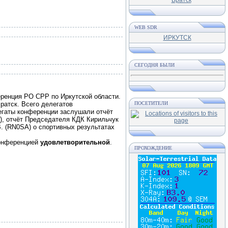
WEB SDR
ИРКУТСК
СЕГОДНЯ БЫЛИ
еренция РО СРР по Иркутской области.
ратск. Всего делегатов
ПОСЕТИТЕЛИ
легаты конференции заслушали отчёт
, отчёт Председателя КДК Кирильчук
. (RN0SA) о спортивных результатах
 конференцией
удовлетворительной
.
ПРОХОЖДЕНИЕ