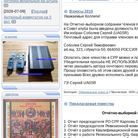
Антенна мобильный КВ штырь
(
0
)
[2026-07-09]
[
Продам
]
Взносы 2010
Уважаемые Коллеги!
Антенный коммутатор на 5
ант.
(
0
)
На Отчетно-выборном собрании Членов Ир
в Совет клуба была введена должность 
Им избран Соболев Сергей (UA0SR).
Почтовый адрес для отправки членских вз
RA0SMS
Соболев Сергей Тимофеевич
аб.ящ. 323, г.Иркутск-50, 664050 РОССИЯ
Оплатить свое членство в СРР можно и пр
Убедительная просьба НЕ ИСПОЛЬЗОВАТ
четко указывать автора почтового перево
Прошу оповестить об этом своих друзей 
призываю Всех дружно исполнить свой до
73! Сергей UA0SR
Категория:
Официальные новости
|
Просмотров:
1829
|
ДИПЛОМ
Предлагаемая повестка
Отчётно-выборной к
1. Отчет председателя РО СРР Карпова С.
2. Отчёт председателя Ревизионной коми
3. Отчёт о работе Квалификационной ком
4. Отчёт о работе Регионального QSL-бюр