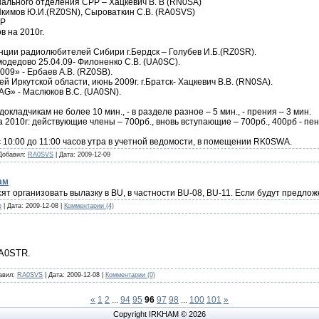
нального отделения СРР – Хацкевич В. В (RN0SA)
Якимов Ю.И.(RZ0SN), Сыроваткин С.В. (RA0SVS)
РР
в на 2010г.
ции радиолюбителей Сибири г.Бердск – Голубев И.Б.(RZ0SR).
одедово 25.04.09- Филоненко С.В. (UA0SC).
9» - Ербаев А.В. (RZ0SB).
 Иркутской области, июнь 2009г. г.Братск- Хацкевич В.В. (RN0SA).
AG» - Маслюков В.C. (UA0SN).
кладчикам не более 10 мин., - в разделе разное – 5 мин., - прения – 3 мин.
2010г: действующие члены – 700рб., вновь вступающие – 700рб., 400рб - п
 10:00 до 11:00 часов утра в учетной ведомости, в помещении RK0SWA.
Добавил:
RA0SVS
|
Дата:
2009-12-09
ам
т организовать вылазку в BU, в частности BU-08, BU-11. Если будут предлож
p
|
Дата:
2009-12-08
|
Комментарии (4)
UA0STR.
авил:
RA0SVS
|
Дата:
2009-12-08
|
Комментарии (0)
«
1
2
...
94
95
96
97
98
...
100
101
»
Copyright IRKHAM © 2026