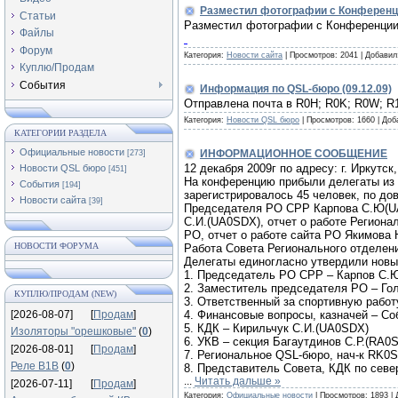
Разместил фотографии с Конференци
Статьи
Разместил фотографии с Конференции
Файлы
Форум
Категория:
Новости сайта
|
Просмотров:
2041
|
Добавил
Куплю/Продам
События
Информация по QSL-бюро (09.12.09)
Отправлена почта в R0H; R0K; R0W; R1
Категория:
Новости QSL бюро
|
Просмотров:
1660
|
Доб
КАТЕГОРИИ РАЗДЕЛА
Официальные новости
ИНФОРМАЦИОННОЕ СООБЩЕНИЕ
[273]
12 декабря 2009г по адресу: г. Иркут
Новости QSL бюро
[451]
На конференцию прибыли делегаты из г.
События
[194]
зарегистрировалось 45 человек, по до
Новости сайта
[39]
Председателя РО СРР Карпова С.Ю(UA0
С.И.(UA0SDX), отчет о работе Региона
РО, отчет о работе сайта РО Якимова
НОВОСТИ ФОРУМА
Работа Совета Регионального отделени
Делегаты единогласно утвердили новы
1. Председатель РО СРР – Карпов С.
2. Заместитель председателя РО – Го
КУПЛЮ/ПРОДАМ (NEW)
3. Ответственный за спортивную работ
[2026-08-07]
[
Продам
]
4. Финансовые вопросы, казначей – Со
5. КДК – Кирильчук С.И.(UA0SDX)
Изоляторы "орешковые"
(
0
)
6. УКВ – секция Багаутдинов С.Р.(RA0
[2026-08-01]
[
Продам
]
7. Региональное QSL-бюро, нач-к RK0
Реле В1В
(
0
)
8. Представитель Совета, КДК по севе
...
Читать дальше »
[2026-07-11]
[
Продам
]
Категория:
Официальные новости
|
Просмотров:
1893
|