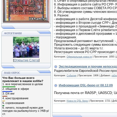
5. Отчёт о спортивных результатах Регио
6. Информация о работе сайта РО СРР- 
7. Выборы нового состава СОВЕТА РО С
8. Об утверждении суммы членских взносо
9. Разное:
- информация о работе Десятой конферен
- информация о Втором съезде СРР г. Дом
- информация о прошедшей «Зимниаде-200
- информация о Первом Слёте р/любителей
ФОТОГРАФИИ
- информация о дипломной программе « I
- Награждения.
Предлагаемый регламент выступлений: - до
Предложить следующие суммы взносов на 
Уплата взносов – до 01 марта т.г.
Регистрация членов РО СРР происходит с
Категория:
Официальные новости
|
Просмотров:
1850
|
[
Открытие Слета
]
Экспедиционерам и прочим непосед
Радиолюбители Европейской России прося
НАШ ОПРОС
Категория:
События
|
Просмотров:
1906
|
Добавил:
ra0s
Что Вас больше всего
привлекает в нашем хобби?
1.
все перечисленное в целом
Информация QSL-бюро от 08.12.09
2.
общение в эфире
Получена почта от RA0SP; UA0SCD; 
3.
DX-инг
4.
конструирование
Категория:
Новости QSL бюро
|
Просмотров:
1721
|
Доб
5.
соревнования
6.
ничего, позывной нужен для
поездок на рыбалку/охоту с УКВ-р/
ст.