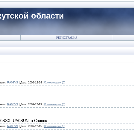
утской области
РЕГИСТРАЦИЯ
авил:
RA0SVS
|
Дата:
2009-12-24
|
Комментарии (0)
авил:
RA0SVS
|
Дата:
2009-12-19
|
Комментарии (0)
0SSX; UA0SUN; в Саянск.
авил:
RA0SVS
|
Дата:
2009-12-15
|
Комментарии (0)