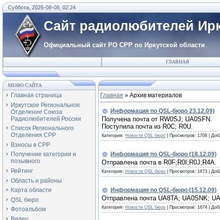
Суббота, 2026-08-08, 02:24
Сайт радиолюбителей Ирк
Официальный сайт РО СРР по Иркутской области
ГЛАВНАЯ
МЕНЮ САЙТА
Главная страница
Главная
»
Архив материалов
Иркутское Региональное
Информация по QSL-бюро 23.12.09)
Отделение Союза
Радиолюбителей России
Получена почта от RW0SJ; UA0SFN.
Поступила почта из R0C; R0U.
Список Регионального
Отделения СРР
Категория:
Новости QSL бюро
|
Просмотров:
1708
|
Доб
Взносы в СРР
Информация по QSL-бюро (18.12.09)
Получение категории и
позывного
Отправлена почта в R0F;R0I;R0J;R4A.
Рейтинг
Категория:
Новости QSL бюро
|
Просмотров:
1673
|
Доб
Область и районы
Информация по QSL-бюро (15.12.09)
Карта области
Отправлена почта UA8TA; UA0SNK; UA
QSL бюро
Категория:
Новости QSL бюро
|
Просмотров:
1674
|
Доб
Фотоальбом
Видео