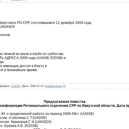
кутского РО СРР, состоявшемся 12 декабря 2009 года,
КАЗНАЧЕЯ.
носов:
и личной встрече в клубе по субботам.
Ь АДРЕСА 2009 года (UA0SE-RZ0SB) и
да.
не имеющих доступ к Инету и
лг в ближайшее время.
Добавил:
UA0SR
|
Дата:
2009-12-13
|
Комментарии (0)
Предлагаемая повестка
онференции Регионального отделения СРР по Иркутской области. Дата пр
Ю. о проделанной работе за период 2006-09г.г. (UA0SE)
ссии -Соболева С.Т.(UA0SR)
иссии- Кирильчук С.И.(UA0SDX)
о- Ербаев А.В. (RZ0SB)