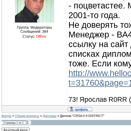
- поцветастее.
2001-то года.
Не доверять то
Группа: Модераторы
Сообщений:
384
Менеджер - BA4
Статус:
Offline
ссылку на сайт
списках диплом
тоже. Если кому
http://www.hell
t=31760&page=
73! Ярослав R0RR 
Форум
»
Общие вопросы
»
Дипломы
»
Диплом "CRSA 0-9 DISTRICT"
1
Страница
1
из
1