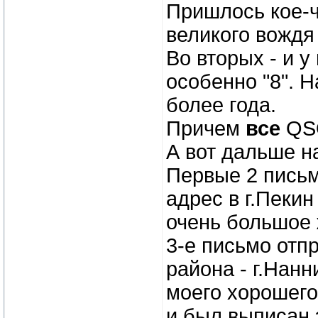
Пришлось кое-ч
великого вождя
Во вторых - и у
особенно "8". Н
более года.
Причем
все
QSO
А вот дальше н
Первые 2 письм
адрес в г.Пекин
очень большое 
3-е письмо отп
района - г.Нанн
моего хорошего
и был выписан 