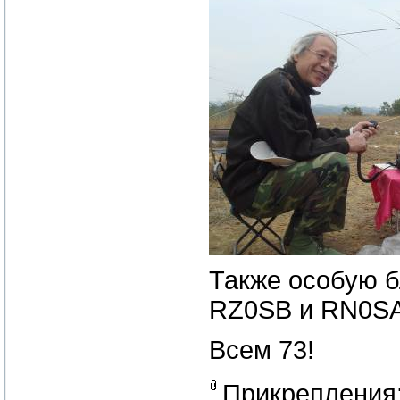
Также особую б
RZ0SB и RN0SA
Всем 73!
Прикрепления