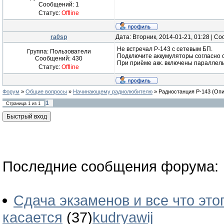
Сообщений:
1
Статус:
Offline
ra0sp
Дата: Вторник, 2014-01-21, 01:28 | 
Не встречал Р-143 с сетевым БП.
Группа: Пользователи
Подключите аккумуляторы согласно 
Сообщений:
430
При приёме акк. включены параллель
Статус:
Offline
Форум
»
Общие вопросы
»
Начинающему радиолюбителю
»
Радиостанция Р-143
(Опи
1
Страница
1
из
1
Последние сообщения форума:
Сдача экзаменов и все что это
касается
(37)
kudryawij