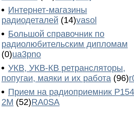
Интернет-магазины
радиодеталей
(14)
vasol
Большой справочник по
радиолюбительским дипломам
(0)
ua3pno
УКВ, УКВ-КВ ретрансляторы,
попугаи, маяки и их работа
(96)
r
Прием на радиоприемник Р154
2М
(52)
RA0SA