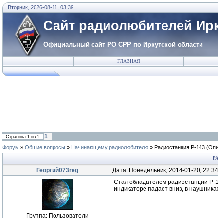
Вторник, 2026-08-11, 03:39
Сайт радиолюбителей Ирк
Официальный сайт РО СРР по Иркутской области
ГЛАВНАЯ
1
Страница
1
из
1
Форум
»
Общие вопросы
»
Начинающему радиолюбителю
»
Радиостанция Р-143
(Опи
Р
Георгий073reg
Дата: Понедельник, 2014-01-20, 22:3
Стал обладателем радиостанции Р-14
индикаторе падает вниз, в наушника
Группа: Пользователи