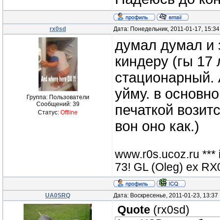
rx0sd
Дата: Понедельник, 2011-01-17, 15:3
думал думал и 
киндеру (гы 17 
стационарный. 
уйму. в основн
Группа: Пользователи
Сообщений:
39
печаткой возитс
Статус:
Offline
вон оно как.)
www.r0s.ucoz.ru ***
73! GL (Oleg) ex 
UA0SRQ
Дата: Воскресенье, 2011-01-23, 13:3
Quote
(
rx0sd
)