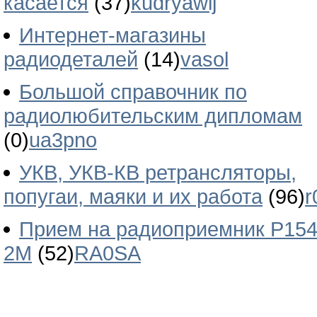
касается
(37)
kudryawij
Интернет-магазины
радиодеталей
(14)
vasol
Большой справочник по
радиолюбительским дипломам
(0)
ua3pno
УКВ, УКВ-КВ ретрансляторы,
попугаи, маяки и их работа
(96)
r
Прием на радиоприемник Р154
2М
(52)
RA0SA