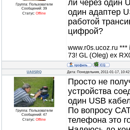
ли через один 
Группа: Пользователи
Сообщений:
39
один адаптер 
Статус:
Offline
работой транси
цифрой?
www.r0s.ucoz.ru ***
73! GL (Oleg) ex 
UA0SRQ
Дата: Понедельник, 2011-01-17, 10:4
Просто не полу
устройства соед
один USB кабел
По вопросу CAT
Группа: Пользователи
Сообщений:
47
телефона это г
Статус:
Offline
Надеюсь до кон