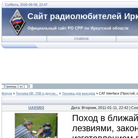
Суббота, 2026-08-08, 22:47
Сайт радиолюбителей Ирк
Официальный сайт РО СРР по Иркутской области
ГЛАВНАЯ
1
Страница
1
из
1
Форум
»
Техника КВ, УКВ и другое...
»
Техника для выездов
»
CAT interface
(Простой, 
UA0SRQ
Дата: Вторник, 2011-01-11, 22:42 | С
Поход в ближа
лезвиями, зако