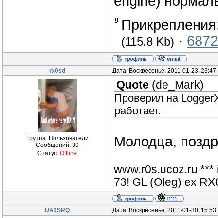
engine) нормал
Прикрепления
·
6872
(115.8 Kb)
rx0sd
Дата: Воскресенье, 2011-01-23, 23:4
Quote
(
de_Mark
)
Проверил на LoggerX
работает.
Молодца, поздр
Группа: Пользователи
Сообщений:
39
Статус:
Offline
www.r0s.ucoz.ru ***
73! GL (Oleg) ex 
UA0SRQ
Дата: Воскресенье, 2011-01-30, 15:5