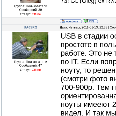
73! GL (Oleg) ex 
Группа: Пользователи
Сообщений:
39
Статус:
Offline
UA0SRQ
Дата: Четверг, 2011-01-13, 22:38 | С
USB в стадии о
простоте в пол
работе. Это не
по IT. Если воп
Группа: Пользователи
Сообщений:
47
ноуту, то реш
Статус:
Offline
(смотри фото в
700-900р. Тем 
ориентированна
ноуты имееют 2
видел. И так м