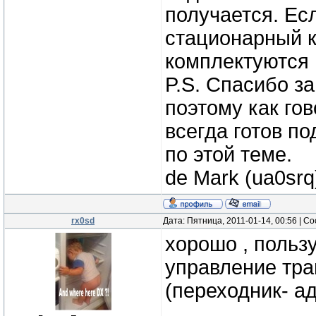
получается. Ес
стационарный 
комплектуются 
P.S. Спасибо з
поэтому как го
всегда готов п
по этой теме.
de Mark (ua0srq
rx0sd
Дата: Пятница, 2011-01-14, 00:56 | 
хорошо , польз
управление тра
(переходник- а