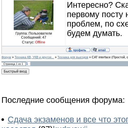
Интересно? Ска
первому посту н
проблем, по сх
будем думать.
Группа: Пользователи
Сообщений:
47
Статус:
Offline
Форум
»
Техника КВ, УКВ и другое...
»
Техника для выездов
»
CAT interface
(Простой, 
1
Страница
1
из
1
Последние сообщения форума:
Сдача экзаменов и все что это