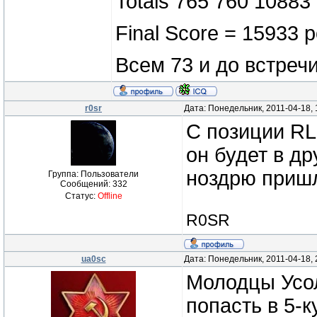
Totals 765 760 10883
Final Score = 15933 p
Всем 73 и до встреч
r0sr
Дата: Понедельник, 2011-04-18,
С позиции RL3
он будет в др
ноздрю пришл
Группа: Пользователи
Сообщений:
332
Статус:
Offline
R0SR
ua0sc
Дата: Понедельник, 2011-04-18,
Молодцы Усол
попасть в 5-ку