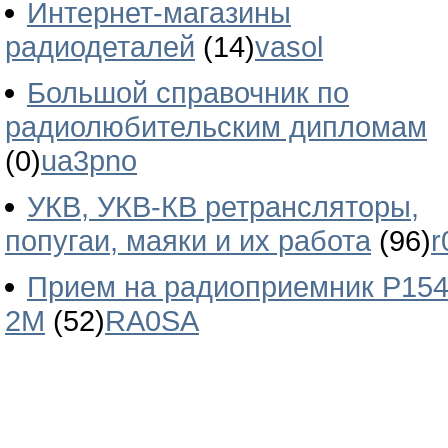
Интернет-магазины
радиодеталей
(14)
vasol
Большой справочник по
радиолюбительским дипломам
(0)
ua3pno
УКВ, УКВ-КВ ретрансляторы,
попугаи, маяки и их работа
(96)
r
Прием на радиоприемник Р154
2М
(52)
RA0SA