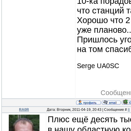
10-ка порадов
что станций т
Хорошо что 2 
уже планово..
Пришлось угов
на том спасибо
Serge UA0SC
Сообщен
RA0R
Дата: Вторник, 2011-04-19, 20:43 | Сообщение #
8
Плюс ещё десять ты
в нашу областную ко