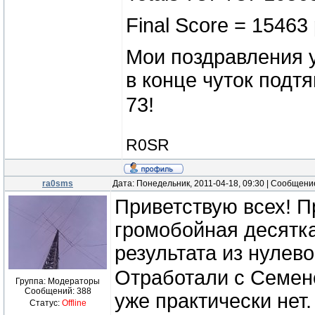
Final Score = 15463 
Мои поздравления у
в конце чуток подтя
73!
R0SR
ra0sms
Дата: Понедельник, 2011-04-18, 09:30 | Сообщени
Приветствую всех! П
громобойная десятка
результата из нулев
Отработали с Семен
Группа: Модераторы
Сообщений:
388
уже практически нет.
Статус:
Offline