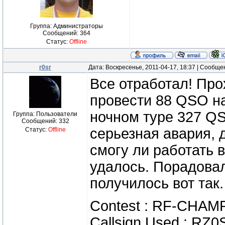
Группа: Администраторы
Сообщений:
364
Статус:
Offline
r0sr
Дата: Воскресенье, 2011-04-17, 18:37 | Сообщ
Все отработал! Про
провести 88 QSO на 2
ночном туре 327 QS
Группа: Пользователи
Сообщений:
332
серьезная авария, 
Статус:
Offline
смогу ли работать 
удалось. Порадовал
получилось вот так.
Contest : RF-CHA
Callsign Used : RZ0