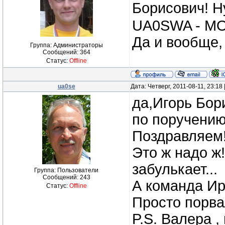
Борисович! Н
UA0SWA - М
Да и вообще
Группа: Администраторы
Сообщений:
364
Статус:
Offline
ua0se
Дата: Четверг, 2011-08-11, 23:1
да,Игорь Бори
по поручению 
Поздравляем!
Это ж надо ж
забулькает...
Группа: Пользователи
Сообщений:
243
А команда Ир
Статус:
Offline
Просто порвал
P.S. Валера ,