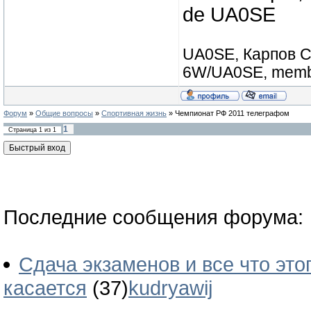
de UA0SE
UA0SE, Карпов С
6W/UA0SE, membe
Форум
»
Общие вопросы
»
Спортивная жизнь
»
Чемпионат РФ 2011 телеграфом
1
Страница
1
из
1
Последние сообщения форума:
Сдача экзаменов и все что это
касается
(37)
kudryawij