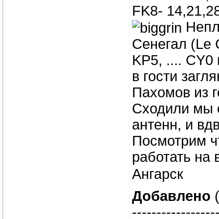
FK8- 14,21,2
Непл
Сенегал (Le 
KP5, .... CY0
в гости заг
Пахомов из г
Сходили мы 
антенн, и вд
Посмотрим ч
работать на 
Ангарск
Добавлено
(
-----------------