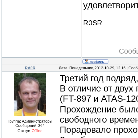
удовлетворит
R0SR
Сооб
RA0R
Дата: Понедельник, 2012-10-29, 12:16 | Со
Третий год подряд
В отличие от двух
(FT-897 и ATAS-12
Прохождение было
свободного времен
Группа: Администраторы
Сообщений:
364
Порадовало прохо
Статус:
Offline