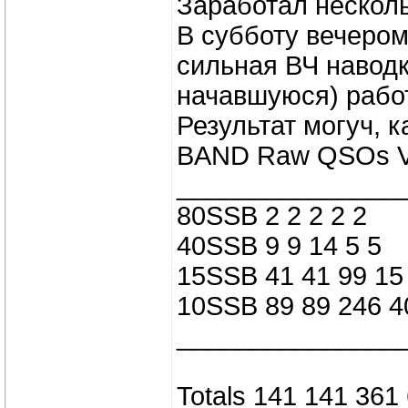
Заработал несколь
В субботу вечером
сильная ВЧ наводк
начавшуюся) работ
Результат могуч, к
BAND Raw QSOs Val
_______________
80SSB 2 2 2 2 2
40SSB 9 9 14 5 5
15SSB 41 41 99 15
10SSB 89 89 246 4
_______________
Totals 141 141 361