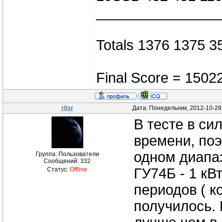
_______________
Totals 1376 1375 3
Final Score = 15022
r0sr
Дата: Понедельник, 2012-10-29
В тесте в си
времени, поэ
одном диапаз
Группа: Пользователи
Сообщений:
332
ГУ74Б - 1 кВ
Статус:
Offline
периодов ( к
получилось.