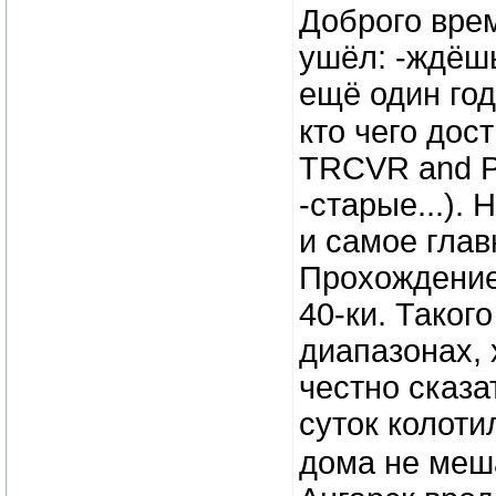
Доброго врем
ушёл: -ждёшь
ещё один год 
кто чего дос
TRCVR and PA
-старые...).
и самое гл
Прохождение,
40-ки. Таког
диапазонах,
честно сказа
суток колоти
дома не меш