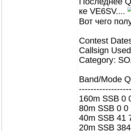
Последнее Q
ке VE6SV....
Вот чего пол
Contest Dates
Callsign Use
Category: S
Band/Mode QS
-----------------
160m SSB 0 
80m SSB 0 0
40m SSB 41 
20m SSB 384