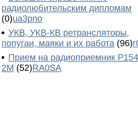
радиолюбительским дипломам
(0)
ua3pno
УКВ, УКВ-КВ ретрансляторы,
попугаи, маяки и их работа
(96)
r
Прием на радиоприемник Р154
2М
(52)
RA0SA