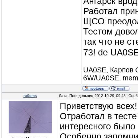
Ангарск врод
Работал прин
ЩСО преодол
Тестом довол
так что не 
73! de UA0S
UA0SE, Карпов С
6W/UA0SE, membe
ra0sms
Дата: Понедельник, 2012-10-29, 09:48 | Со
Приветствую всех!
Отработал в тесте
интересного было 
Особенно запомнил