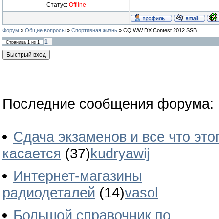
Статус:
Offline
Форум
»
Общие вопросы
»
Спортивная жизнь
»
CQ WW DX Contest 2012 SSB
1
Страница
1
из
1
Последние сообщения форума:
Сдача экзаменов и все что это
касается
(37)
kudryawij
Интернет-магазины
радиодеталей
(14)
vasol
Большой справочник по