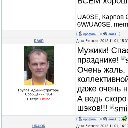
ВСЕМ хороше
UA0SE, Карпов С
6W/UA0SE, membe
RA0R
Дата: Четверг, 2012-11-01, 15:
Мужики! Спа
празднике!
Очень жаль, 
коллективно
даже очень н
Группа: Администраторы
Сообщений:
364
А ведь скоро
Статус:
Offline
шэков!!!
UR4IOR
Дата: Четверг, 2012-11-01, 16: