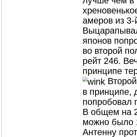
лучше чем в 
хреновенькое
амеров из 3-
Выцарапывал 
японов попро
во второй по
рейт 246. Ве
принципе тер
Второй 
в принципе, 
попробовал п
В общем на 2
можно было 
Антенну прот