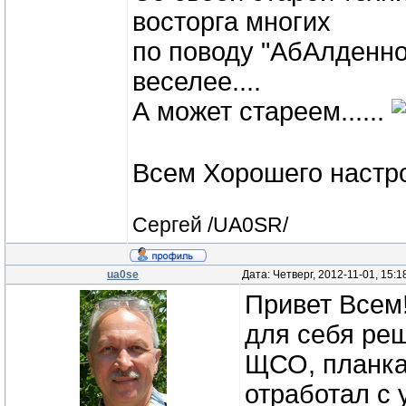
восторга многих
по поводу "АбАлденно
веселее....
А может стареем......
Всем Хорошего настро
Сергей /UA0SR/
ua0se
Дата: Четверг, 2012-11-01, 15:
Привет Всем
для себя реш
ЩСО, планка
отработал с 