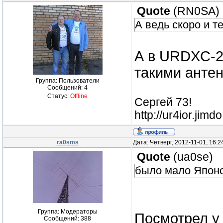
Quote
(
RN0SA
)
А ведь скоро и т
А в URDXC-2
такими анте
Группа: Пользователи
Сообщений:
4
Статус:
Offline
Сергей 73!
http://ur4ior.jimd
ra0sms
Дата: Четверг, 2012-11-01, 16:
Quote
(
ua0se
)
было мало Японов
Группа: Модераторы
Посмотрел у 
Сообщений:
388