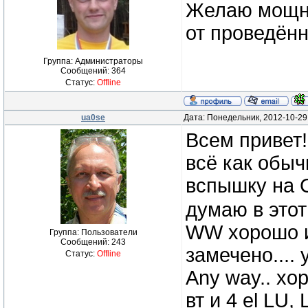
Желаю мощны
от проведён
Группа: Администраторы
Сообщений:
364
Статус:
Offline
ua0se
Дата: Понедельник, 2012-10-29
Всем привет
всё как обыч
вспышку на С
думаю в этот
WW хорошо ид
Группа: Пользователи
Сообщений:
243
замечено.... 
Статус:
Offline
Any way.. хо
вт и 4 el LU,