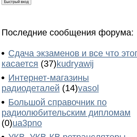
Последние сообщения форума:
Сдача экзаменов и все что это
касается
(37)
kudryawij
Интернет-магазины
радиодеталей
(14)
vasol
Большой справочник по
радиолюбительским дипломам
(0)
ua3pno
УКВ, УКВ-КВ ретрансляторы,