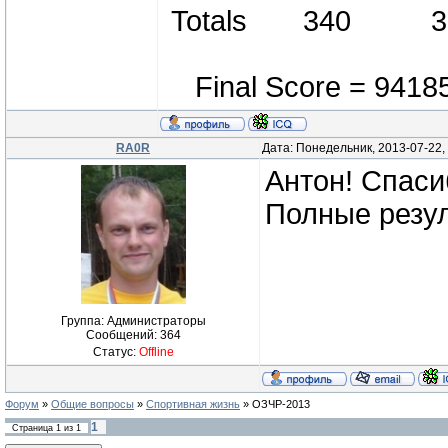
Totals 340 
Final Score = 94185 
RA0R
Дата: Понедельник, 2013-07-22,
Антон! Спаси
Полные резу
Группа: Администраторы
Сообщений:
364
Статус:
Offline
Форум
»
Общие вопросы
»
Спортивная жизнь
»
ОЗЧР-2013
1
Страница
1
из
1