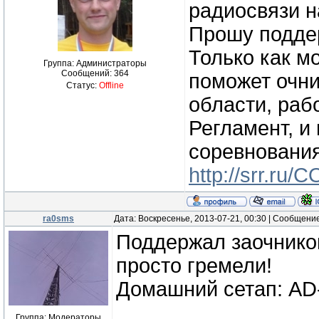
радиосвязи н
Прошу поддер
Только как м
Группа: Администраторы
Сообщений:
364
поможет очн
Статус:
Offline
области, раб
Регламент, и
соревнования
http://srr.ru
ra0sms
Дата: Воскресенье, 2013-07-21, 00:30 | Сообщени
Поддержал заочников,
просто гремели!
Домашний сетап: AD-
Группа: Модераторы