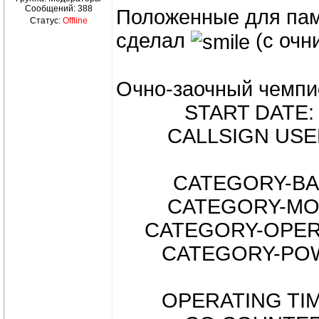
Сообщений:
388
Положенные для пам
Статус:
Offline
сделал
(с очн
Очно-заочный чемпио
START DATE: 20
CALLSIGN USED
CATEGORY-BAND
CATEGORY-MODE
CATEGORY-OPERA
CATEGORY-POW
OPERATING TIME: