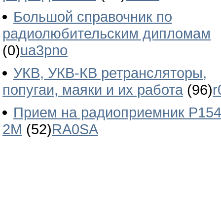
Большой справочник по
радиолюбительским дипломам
(0)
ua3pno
УКВ, УКВ-КВ ретрансляторы,
попугаи, маяки и их работа
(96)
r
Прием на радиоприемник Р154
2М
(52)
RA0SA