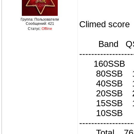
Группа: Пользователи
Climed score
Сообщений:
421
Статус:
Offline
Band QSOs
------------------
160SSB 
80SSB 14
40SSB 10
20SSB 2
15SSB 1
10SSB 5
------------------
Total 763