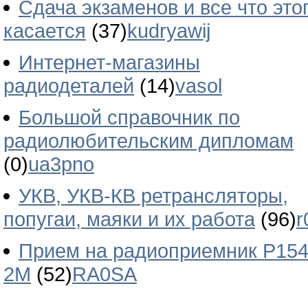
Сдача экзаменов и все что это
касается
(37)
kudryawij
Интернет-магазины
радиодеталей
(14)
vasol
Большой справочник по
радиолюбительским дипломам
(0)
ua3pno
УКВ, УКВ-КВ ретрансляторы,
попугаи, маяки и их работа
(96)
r
Прием на радиоприемник Р154
2М
(52)
RA0SA