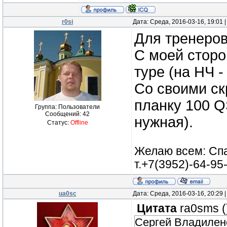
r0si
Дата: Среда, 2016-03-16, 19:01
Для тренеров
С моей сторо
туре (на НЧ -
Со своими с
планку 100 Q
Группа: Пользователи
Сообщений:
42
нужная).
Статус:
Offline
Желаю всем: Спа
т.+7(3952)-64-95
ua0sc
Дата: Среда, 2016-03-16, 20:29
Цитата
ra0sms
(
Сергей Владилен