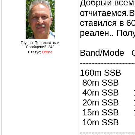
Добрый всем
отчитаемся.В
ставился в 6
реален.. Полу
Группа: Пользователи
Сообщений:
243
Band/Mode 
Статус:
Offline
------------------
160m SS
80m SSB 
40m SSB 
20m SSB 
15m SSB 
10m SSB
------------------