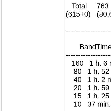
Total 763
(615+0) (80,
------------------
BandTime St
------------------
160 1 h. 6 
80 1 h. 52 
40 1 h. 2 m
20 1 h. 59 
15 1 h. 25 
10 37 min.