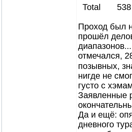
Total 53
Проход был 
прошёл делов
диапазонов..
отмечался, 2
позывных, зн
нигде не смог
густо с хэмам
Заявленные р
окончательны
Да и ещё: оп
дневного тур