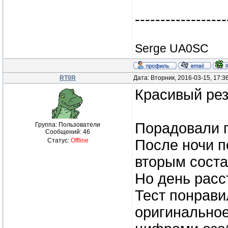
------------------
Serge UA0SC
RT0R
Дата: Вторник, 2016-03-15, 17:
Красивый резу
Порадовали 
Группа: Пользователи
Сообщений:
46
Статус:
Offline
После ночи п
вторым соста
Но день расс
Тест понрави
оригинальное