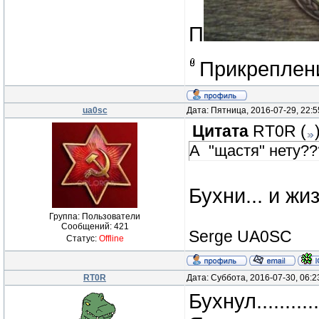
П
Прикреплен
ua0sc
Дата: Пятница, 2016-07-29, 22:
Цитата
RT0R
(
А "щастя" нету??
Бухни... и жи
Группа: Пользователи
Сообщений:
421
Serge UA0SC
Статус:
Offline
RT0R
Дата: Суббота, 2016-07-30, 06:
Бухнул...........