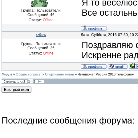
Я то веселюсь
Все остальные
Группа: Пользователи
Сообщений:
46
Статус:
Offline
rz0sw
Дата: Суббота, 2016-07-30, 10:
Поздравляю 
Группа: Пользователи
Сообщений:
25
Искренне рад
Статус:
Offline
Форум
»
Общие вопросы
»
Спортивная жизнь
»
Чемпионат России 2016 телефоном
1
Страница
1
из
2
2
»
Последние сообщения форума: