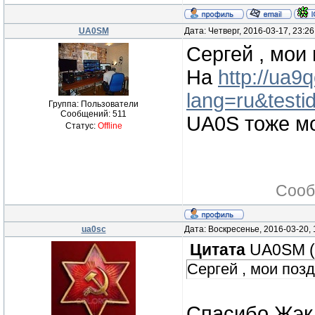
UA0SM
Дата: Четверг, 2016-03-17, 23:2
Сергей , мои
На
http://ua9
lang=ru&test
Группа: Пользователи
Сообщений:
511
UA0S тоже мо
Статус:
Offline
Сооб
ua0sc
Дата: Воскресенье, 2016-03-20,
Цитата
UA0SM
(
Сергей , мои поз
Спасибо Жэка