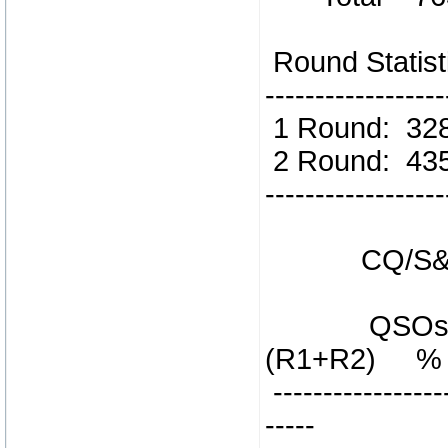
Round Statisti
------------------
1 Round: 3
2 Round: 4
------------------
CQ/S&P St
QSOs (
(R1+R2) 
------------------
-----