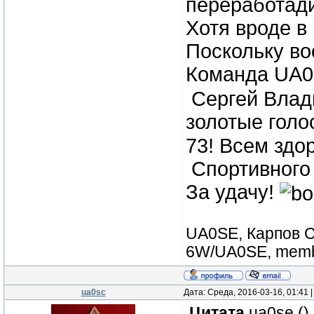
переработади
Хотя вроде в
Поскольку в
Команда UA0S
Сергей Влад
золотые голо
73! Всем здо
Спортивного 
За удачу!
UA0SE, Карпов С
6W/UA0SE, membe
ua0sc
Дата: Среда, 2016-03-16, 01:41
Цитата
ua0se
(
)