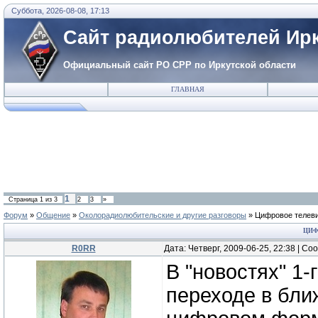
Суббота, 2026-08-08, 17:13
Сайт радиолюбителей Ирк
Официальный сайт РО СРР по Иркутской области
ГЛАВНАЯ
1
Страница
1
из
3
2
3
»
Форум
»
Общение
»
Околорадиолюбительские и другие разговоры
»
Цифровое телев
ЦИФ
R0RR
Дата: Четверг, 2009-06-25, 22:38 | С
В "новостях" 1
переходе в бли