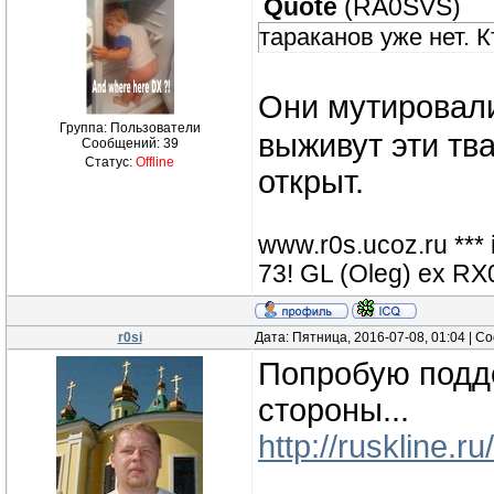
Quote
(
RA0SVS
)
тараканов уже нет. 
Они мутировали
Группа: Пользователи
выживут эти тв
Сообщений:
39
Статус:
Offline
открыт.
www.r0s.ucoz.ru ***
73! GL (Oleg) ex 
r0si
Дата: Пятница, 2016-07-08, 01:04 | 
Попробую подде
стороны...
http://ruskline.r