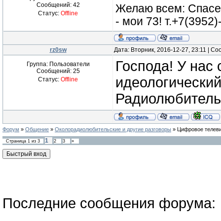
Сообщений:
42
Желаю всем: Спасе
Статус:
Offline
- мои 73! т.+7(3952
rz0sw
Дата: Вторник, 2016-12-27, 23:11 | С
Господа! У нас
Группа: Пользователи
Сообщений:
25
идеологически
Статус:
Offline
Радиолюбительс
Форум
»
Общение
»
Околорадиолюбительские и другие разговоры
»
Цифровое телев
1
Страница
1
из
3
2
3
»
Последние сообщения форума: