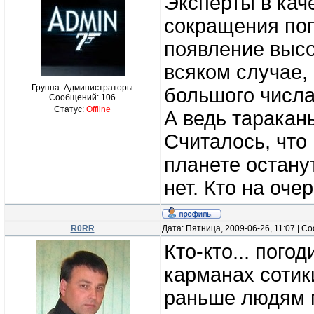
Эксперты в кач
сокращения поп
появление высо
всяком случае,
Группа: Администраторы
большого числа
Сообщений:
106
Статус:
Offline
А ведь таракан
Считалось, что
планете остану
нет. Кто на оче
R0RR
Дата: Пятница, 2009-06-26, 11:07 | 
Кто-кто... пого
карманах сотики
раньше людям 