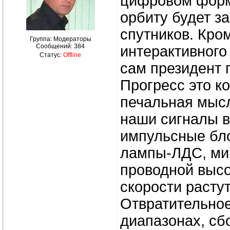
цифровом форма
орбиту будет з
спутников. Кро
Группа: Модераторы
Сообщений:
384
интерактивного 
Статус:
Offline
сам президент 
Прогресс это к
печальная мысл
наши сигналы в
импульсные бло
лампы-ЛДС, мик
проводной высо
скорости расту
Отвратительное
диапазонах, сб