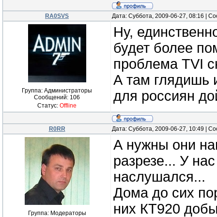
RA0SVS
Дата: Суббота, 2009-06-27, 08:16 | 
Ну, единственно
будет более по
проблема TVI с
А там глядишь 
Группа: Администраторы
для россиян до
Сообщений:
106
Статус:
Offline
R0RR
Дата: Суббота, 2009-06-27, 10:49 | 
А нужны они на
разрезе... У нас
наслушался...
Дома до сих по
них КТ920 добы
Группа: Модераторы