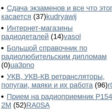
Сдача экзаменов и все что это
касается
(37)
kudryawij
Интернет-магазины
радиодеталей
(14)
vasol
Большой справочник по
радиолюбительским дипломам
(0)
ua3pno
УКВ, УКВ-КВ ретрансляторы,
попугаи, маяки и их работа
(96)
r
Прием на радиоприемник Р154
2М
(52)
RA0SA