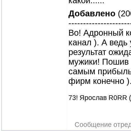
какой......
Добавлено
(20
---------------------
Во! Адронный к
канал ). А ведь
результат ожид
мужики! Пошив 
самым прибыль
фирм конечно ).
73! Ярослав R0RR 
Сообщение отре