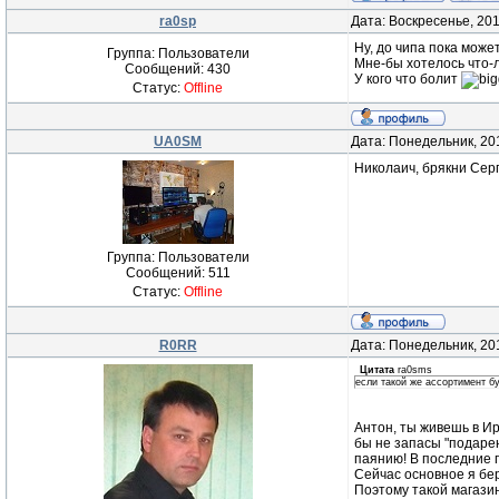
ra0sp
Дата: Воскресенье, 20
Ну, до чипа пока может
Группа: Пользователи
Мне-бы хотелось что-л
Сообщений:
430
У кого что болит
Статус:
Offline
UA0SM
Дата: Понедельник, 20
Николаич, брякни Серг
Группа: Пользователи
Сообщений:
511
Статус:
Offline
R0RR
Дата: Понедельник, 20
Цитата
ra0sms
если такой же ассортимент бу
Антон, ты живешь в Ирк
бы не запасы "подарен
паянию! В последние г
Сейчас основное я бер
Поэтому такой магазин