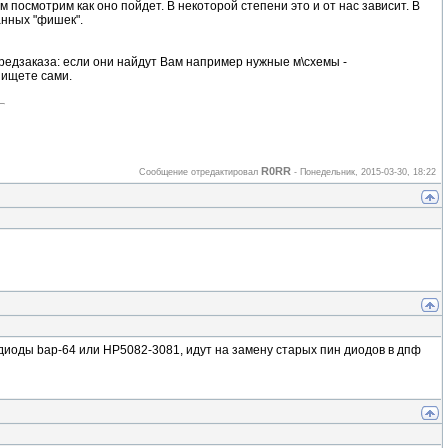
 посмотрим как оно пойдет. В некоторой степени это и от нас зависит. В
нных "фишек".
 предзаказа: если они найдут Вам например нужные м\схемы -
, ищете сами.
R0RR
Сообщение отредактировал
-
Понедельник, 2015-03-30, 18:22
н-диоды bap-64 или HP5082-3081, идут на замену старых пин диодов в дпф