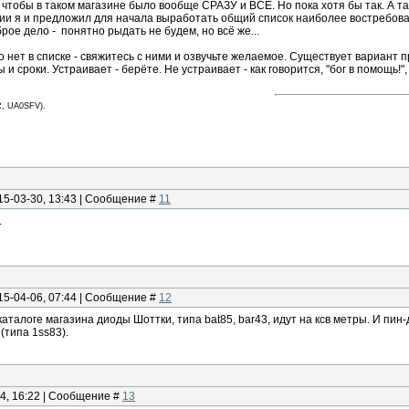
 чтобы в таком магазине было вообще СРАЗУ и ВСЁ. Но пока хотя бы так. А там
 я и предложил для начала выработать общий список наиболее востребова
брое дело - понятно рыдать не будем, но всё же...
то нет в списке - свяжитесь с ними и озвучьте желаемое. Существует вариант
 и сроки. Устраивает - берёте. Не устраивает - как говорится, "бог в помощь!"
, UA0SFV).
15-03-30, 13:43 | Сообщение #
11
.
15-04-06, 07:44 | Сообщение #
12
аталоге магазина диоды Шоттки, типа bat85, bar43, идут на ксв метры. И пи
(типа 1ss83).
14, 16:22 | Сообщение #
13