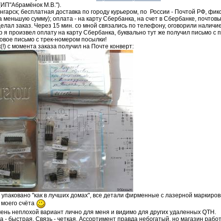
(ИП"Абрамёнок М.В.").
нгарск; бесплатная доставка по городу курьером, по России - Почтой РФ, фик
 меньшую сумму); оплата - на карту Сбербанка, на счет в Сбербанке, почтовым 
елал заказ. Через 15 мин. со мной связались по телефону, оговорили наличи
ер я произвел оплату на карту Сбербанка, буквально тут же получил письмо с
овое письмо с трек-номером посылки!
к(!) с момента заказа получил на Почте конверт:
е, упаковано "как в лучших домах", все детали фирменные с лазерной маркир
 моего счёта
чень неплохой вариант лично для меня и видимо для других удаленных QTH.
а - быстрая. Связь - четкая. Ассортимент правда небогатый, но магазин работа