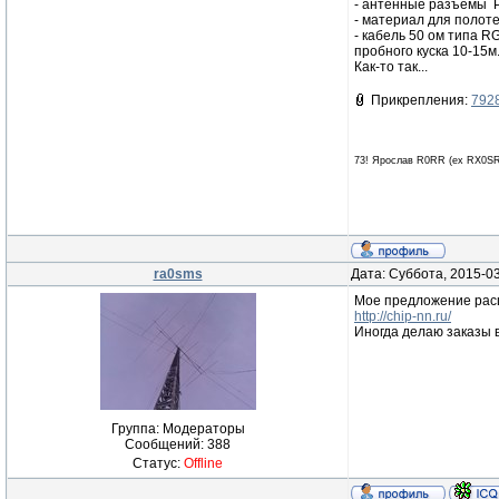
- антенные разъемы PL
- материал для полоте
- кабель 50 ом типа 
пробного куска 10-15
Как-то так...
Прикрепления:
792
73! Ярослав R0RR (ex RX0SR
ra0sms
Дата: Суббота, 2015-0
Мое предложение расш
http://chip-nn.ru/
Иногда делаю заказы в
Группа: Модераторы
Сообщений:
388
Статус:
Offline