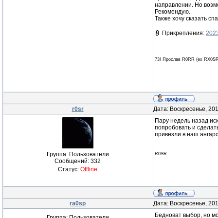
направлении. Но возм
Рекомендую.
Также хочу сказать сп
Прикрепления:
202
73! Ярослав R0RR (ex RX0SR
r0sr
Дата: Воскресенье, 20
Пару недель назад иск
попробовать и сделать
привезли в наш ангарс
Группа: Пользователи
R0SR
Сообщений:
332
Статус:
Offline
ra0sp
Дата: Воскресенье, 20
Бедноват выбор, но мо
Группа: Пользователи