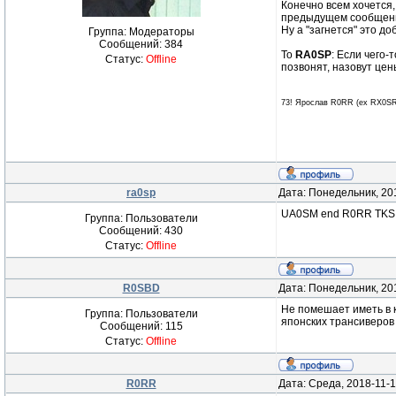
Конечно всем хочется,
предыдущем сообщении
Ну а "загнется" это до
Группа: Модераторы
Сообщений:
384
То
RA0SP
: Если чего-
Статус:
Offline
позвонят, назовут цены
73! Ярослав R0RR (ex RX0SR
ra0sp
Дата: Понедельник, 20
UA0SM end R0RR TKS
Группа: Пользователи
Сообщений:
430
Статус:
Offline
R0SBD
Дата: Понедельник, 20
Не помешает иметь в к
Группа: Пользователи
японских трансиверов 
Сообщений:
115
Статус:
Offline
R0RR
Дата: Среда, 2018-11-