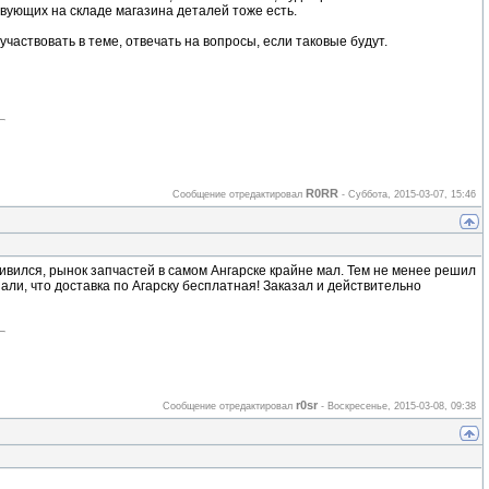
вующих на складе магазина деталей тоже есть.
частвовать в теме, отвечать на вопросы, если таковые будут.
R0RR
Сообщение отредактировал
-
Суббота, 2015-03-07, 15:46
ивился, рынок запчастей в самом Ангарске крайне мал. Тем не менее решил
али, что доставка по Агарску бесплатная! Заказал и действительно
r0sr
Сообщение отредактировал
-
Воскресенье, 2015-03-08, 09:38