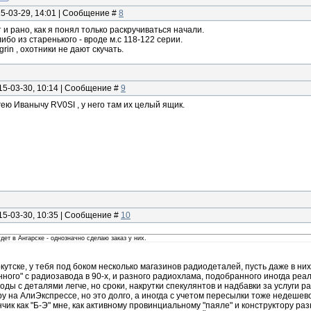
15-03-29, 14:01 | Сообщение #
8
 и рано, как я понял только раскручиваться начали.
ибо из старенького - вроде м.с 118-122 серии.
, охотники не дают скучать.
15-03-30, 10:14 | Сообщение #
9
ею Иванычу RV0SI , у него там их целый ящик.
15-03-30, 10:35 | Сообщение #
10
дет в Ангарске - однозначно сделаю заказ у них.
утске, у тебя под боком несколько магазинов радиодеталей, пусть даже в них ес
ного" c радиозавода в 90-х, и разного радиохлама, подобранного иногда реа
оды с деталями легче, но сроки, накрутки спекулянтов и надбавки за услуги 
у на АлиЭкспрессе, но это долго, а иногда с учетом пересылки тоже недешево
чик как "Б-Э" мне, как активному провинциальному "паяле" и конструктору раз