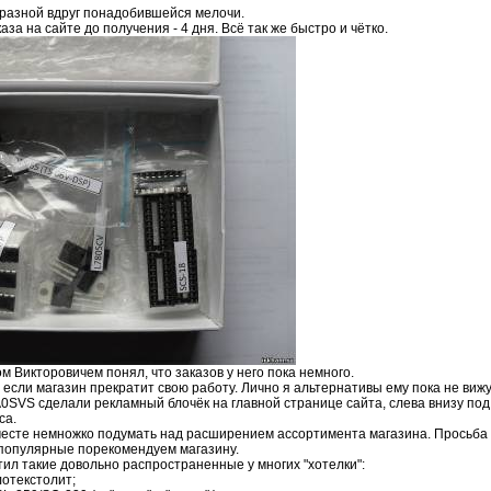
 разной вдруг понадобившейся мелочи.
аказа на сайте до получения - 4 дня. Всё так же быстро и чётко.
 Викторовичем понял, что заказов у него пока немного.
 если магазин прекратит свою работу. Лично я альтернативы ему пока не вижу
SVS сделали рекламный блочёк на главной странице сайта, слева внизу под 
са.
сте немножко подумать над расширением ассортимента магазина. Просьба к т
популярные порекомендуем магазину.
ил такие довольно распространенные у многих "хотелки":
лотекстолит;