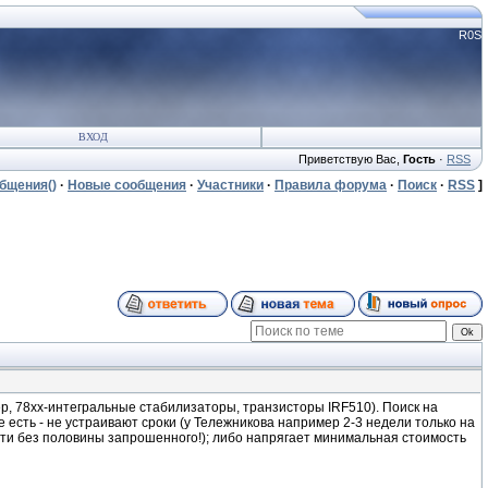
R0S
ВХОД
Приветствую Вас
,
Гость
·
RSS
общения
()
·
Новые сообщения
·
Участники
·
Правила форума
·
Поиск
·
RSS
]
, 78хх-интегральные стабилизаторы, транзисторы IRF510). Поиск на
е есть - не устраивают сроки (у Тележникова например 2-3 недели только на
йти без половины запрошенного!); либо напрягает минимальная стоимость