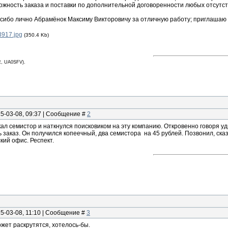
ожность заказа и поставки по дополнительной договоренности любых отсутст
асибо лично Абрамёнок Максиму Викторовичу за отличную работу; приглашаю у
3917.jpg
(350.4 Kb)
, UA0SFV).
15-03-08, 09:37 | Сообщение #
2
ал семистор и наткнулся поисковиком на эту компанию. Откровенно говоря уд
 заказ. Он получился копеечный, два семистора на 45 рублей. Позвонил, сказ
кий офис. Респект.
15-03-08, 11:10 | Сообщение #
3
жет раскрутятся, хотелось-бы.