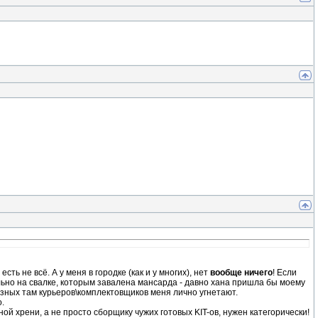
ть не всё. А у меня в городке (как и у многих), нет
вообще ничего
! Если
льно на свалке, которым завалена мансарда - давно хана пришла бы моему
разных там курьеров\комплектовщиков меня лично угнетают.
.
ной хрени, а не просто сборщику чужих готовых KIT-ов, нужен категорически!