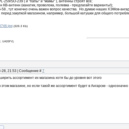
-259/SO-239 ( и "папы" и "мамы" ), антенны строят все;
н КВ-антенн (канатик, проволока, полевка - предлагайте варианты!);
RG-58 , тут конечно очень важен вопрос качества. Но думаю наших ХЭМов-ан
м. перед закупкой магазином, например, большой катушки для общего потребл
8746.jpg
(326.3 Kb)
, UA0SFV).
3-28, 21:53 | Сообщение #
7
ирить ассортимент их магазина хотя бы до уровня вот этого
 этом магазине, но если такой же ассортимент будет в Ангарске - однозначно 