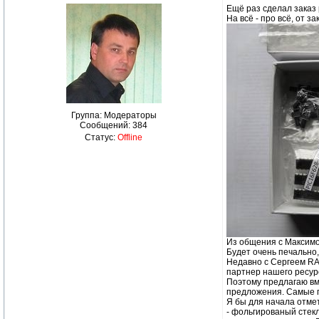
Ещё раз сделал заказ
На всё - про всё, от з
Группа: Модераторы
Сообщений:
384
Статус:
Offline
Из общения с Максимом
Будет очень печально,
Недавно с Сергеем RA0
партнер нашего ресур
Поэтому предлагаю вме
предложения. Самые 
Я бы для начала отмет
- фольгированый стек