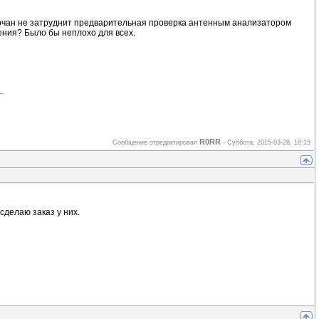
гарчан не затруднит предварительная проверка антенным анализатором
ения? Было бы неплохо для всех.
R0RR
Сообщение отредактировал
-
Суббота, 2015-03-28, 18:15
сделаю заказ у них.