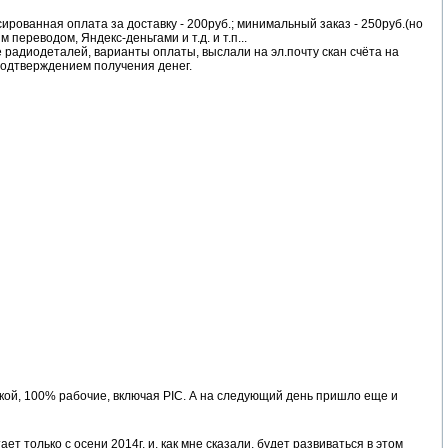
сированная оплата за доставку - 200руб.; минимальный заказ - 250руб.(но
переводом, Яндекс-деньгами и т.д. и т.п...
е радиодеталей, варианты оплаты, выслали на эл.почту скан счёта на
 подтверждением получения денег.
овкой, 100% рабочие, включая PIC. А на следующий день пришло еще и
ет только с осени 2014г. и, как мне сказали, будет развиваться в этом