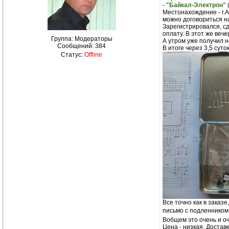
-
"Байкал-Электрон"
Местонахождение - г.А
можно договориться на
Зарегистрировался, сд
оплату. В этот же веч
Группа: Модераторы
А утром уже получил н
Сообщений:
384
В итоге через 3,5 суто
Статус:
Offline
Все точно как в заказ
письмо с подленником
Вобщем это очень и о
Цена - низкая. Доставк