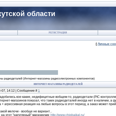
утской области
РЕГИСТРАЦИЯ
[
Личные со
ны радиодеталей
(Интернет-магазины радиоэлектронных компонентов)
ИНТЕРНЕТ-МАГАЗИНЫ РАДИОДЕТАЛЕЙ
3-07, 14:12 | Сообщение #
1
обились кое-какие, недифицитные вобщем-то, радиодетали (PIC-контроллер
ернет-магазинов показал, что таких радиодеталей иногда нет в наличии, а гд
а + агрессивная реакция на любые вопросы в этот период, а заказ может при
такой мелочи - вообще не вариант...
на этот "нагугленый" магазинчик:
http://www.chipbaikal.ru/