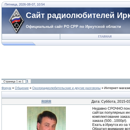
Пятница, 2026-08-07, 10:54
Сайт радиолюбителей Ирк
Официальный сайт РО СРР по Иркутской области
ГЛАВНАЯ
1
Страница
1
из
1
Форум
»
Общение
»
Околорадиолюбительские и другие разговоры
»
Интернет-магази
R0RR
Дата: Суббота, 2015-0
Недавно СРОЧНО понад
сайтах популярных инт
комплектование заказ
заказа (500...1000р!).
Ехать в Иркутск из-за 
Обратил внимание вот 