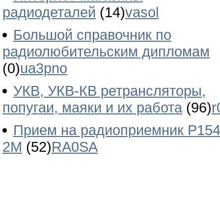
радиодеталей
(14)
vasol
Большой справочник по
радиолюбительским дипломам
(0)
ua3pno
УКВ, УКВ-КВ ретрансляторы,
попугаи, маяки и их работа
(96)
r
Прием на радиоприемник Р154
2М
(52)
RA0SA