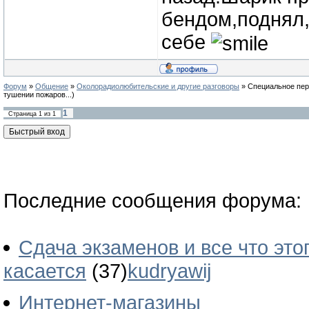
бендом,поднял,
себе
Форум
»
Общение
»
Околорадиолюбительские и другие разговоры
»
Специальное пер
тушении пожаров...)
1
Страница
1
из
1
Последние сообщения форума:
Сдача экзаменов и все что это
касается
(37)
kudryawij
Интернет-магазины