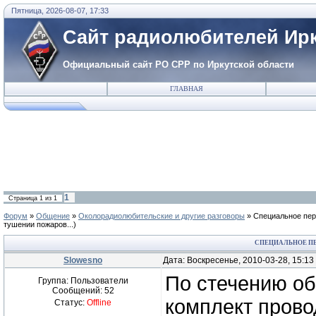
Пятница, 2026-08-07, 17:33
Сайт радиолюбителей Ирк
Официальный сайт РО СРР по Иркутской области
ГЛАВНАЯ
1
Страница
1
из
1
Форум
»
Общение
»
Околорадиолюбительские и другие разговоры
»
Специальное пер
тушении пожаров...)
СПЕЦИАЛЬНОЕ ПЕ
Slowesno
Дата: Воскресенье, 2010-03-28, 15:1
По стечению об
Группа: Пользователи
Сообщений:
52
комплект прово
Статус:
Offline