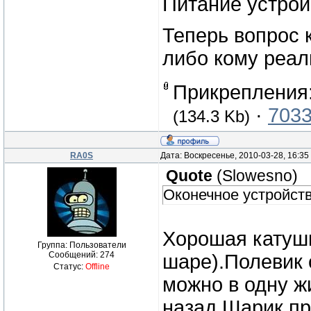
Питание устройс
Теперь вопрос 
либо кому реал
Прикрепления
·
7033
(134.3 Kb)
RA0S
Дата: Воскресенье, 2010-03-28, 16:3
Quote
(
Slowesno
)
Оконечное устройст
Хорошая катуш
Группа: Пользователи
Сообщений:
274
шаре).Полевик 
Статус:
Offline
можно в одну ж
назад.Шарик пр