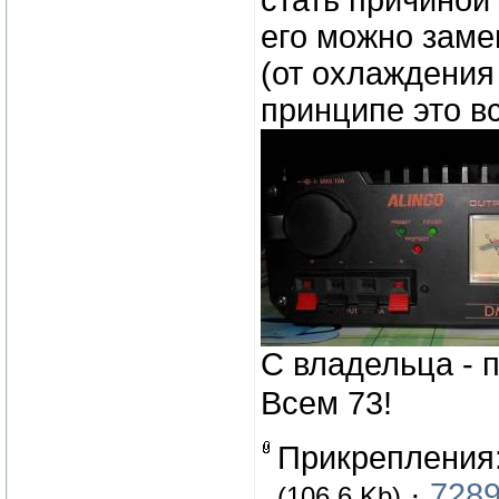
стать причиной
его можно замен
(от охлаждения
принципе это вс
С владельца - 
Всем 73!
Прикрепления
·
7289
(106.6 Kb)