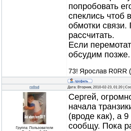
попробовать ег
спеклись чтоб в
обмотки связи.
рассчитать.
Если перемотать
обсудим позже.
73! Ярослав R0RR 
rx0sd
Дата: Вторник, 2010-02-23, 01:20 | 
Сергей, огромн
начала транзик
(вроде как), а 
сообщу. Пока р
Группа: Пользователи