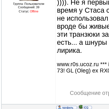
)))). Не я перв
Группа: Пользователи
Сообщений:
39
время у Стаса с
Статус:
Offline
не использовал
вроде бы живые
эти транзюки з
есть... а шнуры
лирика.
www.r0s.ucoz.ru ***
73! GL (Oleg) ex 
Сообщение от