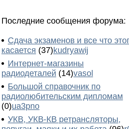
Последние сообщения форума:
Сдача экзаменов и все что это
касается
(37)
kudryawij
Интернет-магазины
радиодеталей
(14)
vasol
Большой справочник по
радиолюбительским дипломам
(0)
ua3pno
УКВ, УКВ-КВ ретрансляторы,
попугаи, маяки и их работа
(96)
r