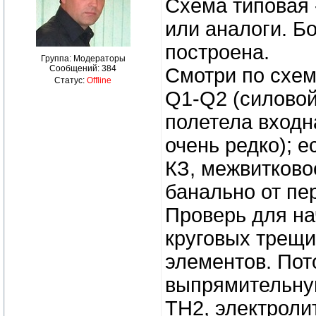
Схема типовая 
или аналоги. Б
построена.
Группа: Модераторы
Сообщений:
384
Смотри по схем
Статус:
Offline
Q1-Q2 (силовой 
полетела входн
очень редко); 
КЗ, межвитковое
банально от пе
Проверь для на
круговых трещи
элементов. Пот
выпрямительну
ТН2, электроли