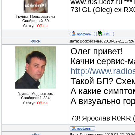
www.r0s.ucoz.ru ***
73! GL (Oleg) ex 
Группа: Пользователи
Сообщений:
39
Статус:
Offline
R0RR
Дата: Воскресенье, 2010-02-21, 17:2
Олег привет!
Качни сервис-м
http://www.radios
Такой БП? Схе
А какие симпт
Группа: Модераторы
Сообщений:
384
А визуально го
Статус:
Offline
73! Ярослав R0RR 
rx0sd
Дата: Понедельник, 2010-02-22, 00:5