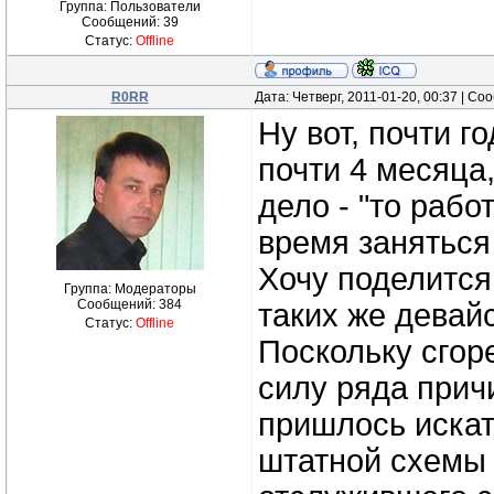
Группа: Пользователи
Сообщений:
39
Статус:
Offline
R0RR
Дата: Четверг, 2011-01-20, 00:37 | С
Ну вот, почти г
почти 4 месяца
дело - "то работ
время заняться
Хочу поделится
Группа: Модераторы
Сообщений:
384
таких же девай
Статус:
Offline
Поскольку сгор
силу ряда прич
пришлось искат
штатной схемы 