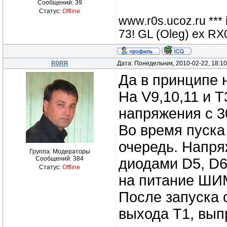
Сообщений:
39
Статус:
Offline
www.r0s.ucoz.ru ***
73! GL (Oleg) ex 
R0RR
Дата: Понедельник, 2010-02-22, 18:1
Да в принципе н
На V9,10,11 и 
напряжения с 3
Во время пуска
очередь. Напря
Группа: Модераторы
Сообщений:
384
диодами D5, D6
Статус:
Offline
на питание ШИМ
После запуска 
выхода Т1, вып