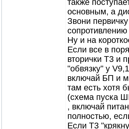
также поступае
основным, а ди
Звони первичку 
сопротивлению 
Ну и на коротк
Если все в пор
вторички Т3 и п
"обвязку" у V9,
включай БП и м
там есть хотя б
(схема пуска Ш
, включай пита
полностью, если
Если Т3 "крякн