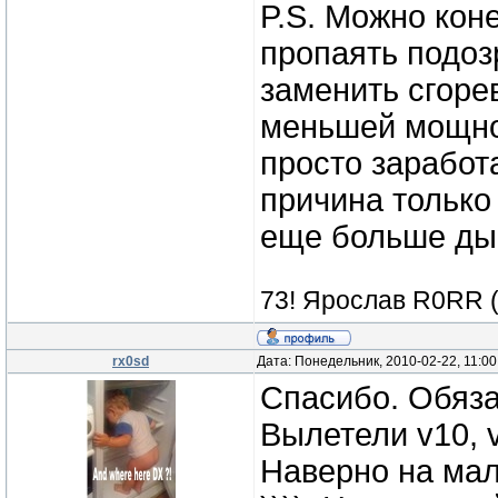
P.S. Можно кон
пропаять подоз
заменить сгоре
меньшей мощнос
просто заработа
причина только 
еще больше дым
73! Ярослав R0RR 
rx0sd
Дата: Понедельник, 2010-02-22, 11:0
Спасибо. Обяза
Вылетели v10, v
Наверно на мал