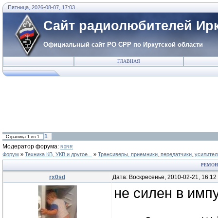
Пятница, 2026-08-07, 17:03
Сайт радиолюбителей Ирк
Официальный сайт РО СРР по Иркутской области
ГЛАВНАЯ
1
Страница
1
из
1
Модератор форума:
R0RR
Форум
»
Техника КВ, УКВ и другое...
»
Трансиверы, приемники, передатчики, усилител
РЕМОН
rx0sd
Дата: Воскресенье, 2010-02-21, 16:1
не силен в имп