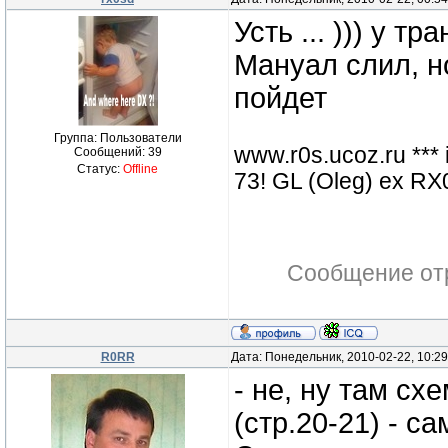
Усть ... ))) у т
Мануал слил, но
пойдет
Группа: Пользователи
www.r0s.ucoz.ru ***
Сообщений:
39
Статус:
Offline
73! GL (Oleg) ex 
Сообщение от
R0RR
Дата: Понедельник, 2010-02-22, 10:2
- не, ну там с
(стр.20-21) - с