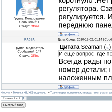
коротнуло .Нет 
регулятора. Сз
регулируется. 
Группа: Пользователи
Сообщений:
1
переднюю пане
Статус:
Offline
RA0SA
Дата: Среда, 2020-12-02, 01:14 | Со
Цитата
Seaman
(
)
Группа: Модераторы
Сообщений:
147
И еще вопрос где п
Статус:
Offline
Всегда рады по
номер детали; 
наложенным пл
Форум
»
Техника КВ, УКВ и другое...
»
Трансиверы, приемники, передатчики, усилител
1
Страница
1
из
1