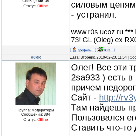
Сообщений:
39
силовым цепям,
Статус:
Offline
- устранил.
www.r0s.ucoz.ru ***
73! GL (Oleg) ex 
R0RR
Дата: Вторник, 2010-02-23, 11:54 | С
Олег! Все эти т
2sa933 ) есть 
причем недорог
Сайт -
http://rv3
Там найдешь пр
Группа: Модераторы
Сообщений:
384
Пользовался ег
Статус:
Offline
Ставить что-то