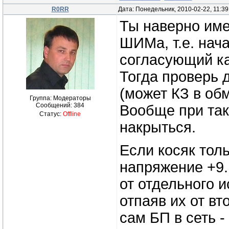
R0RR
Дата: Понедельник, 2010-02-22, 11:3
Ты наверно име
ШИМа, т.е. нач
согласующий ка
Тогда проверь д
(может КЗ в обм
Группа: Модераторы
Сообщений:
384
Вообще при та
Статус:
Offline
накрыться.
Если косяк толь
напряжение +9.
от отдельного 
отпаяв их от вт
сам БП в сеть -