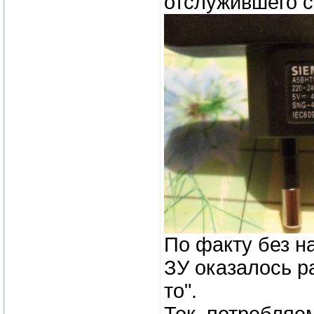
отслужившего с
По факту без н
ЗУ оказалось ра
то".