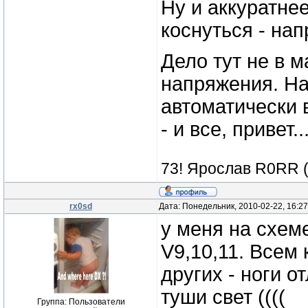
Ну и аккуратнее
коснуться - на
Дело тут не в м
напряжения. На
автоматически 
- и все, привет...
73! Ярослав R0RR 
rx0sd
Дата: Понедельник, 2010-02-22, 16:2
у меня на схем
V9,10,11. Всем 
других - ноги о
туши свет ((((
Группа: Пользователи