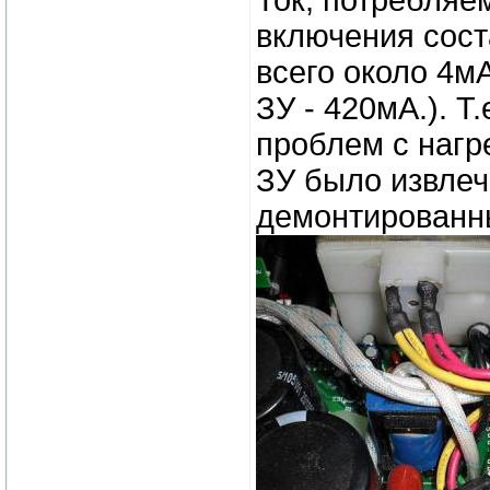
Ток, потребляе
включения сост
всего около 4м
ЗУ - 420мА.). Т
проблем с нагр
ЗУ было извлеч
демонтированны