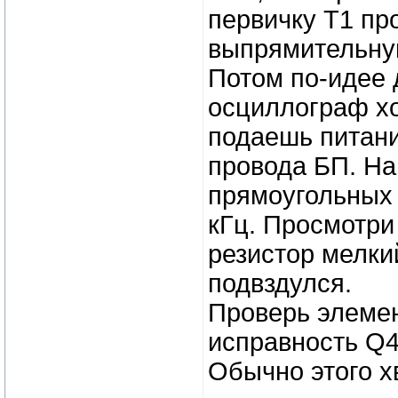
первичку Т1 про
выпрямительную
Потом по-идее
осциллограф хо
подаешь питани
провода БП. На
прямоугольных и
кГц. Просмотри
резистор мелки
подвздулся.
Проверь элемен
исправность Q4
Обычно этого х