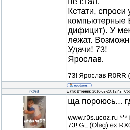
не стал.
Кстати, спроси 
компьютерные Б
дифицит). У ме
лежат. Возможн
Удачи! 73!
Ярослав.
73! Ярослав R0RR 
rx0sd
Дата: Вторник, 2010-02-23, 12:42 | 
ща пороюсь... 
www.r0s.ucoz.ru ***
73! GL (Oleg) ex 