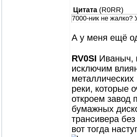
Цитата
(
R0RR
)
7000-ник не жалко? 
А у меня ещё о
RV0SI
Иваныч, к
исключим влиян
металлических 
реки, которые 
откроем завод 
бумажных диско
трансивера без
вот тогда наст