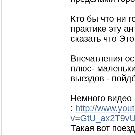
Кто бы что ни 
практике эту а
сказать что Это
Впечатления о
плюс- маленьки
выездов - пойдё
Немного видео
:
http://www.you
v=GtU_ax2T9vU&
Такая вот поезд