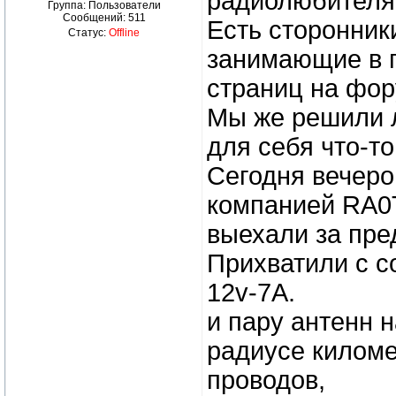
радиолюбителя
Группа: Пользователи
Сообщений:
511
Есть сторонники
Статус:
Offline
занимающие в п
страниц на фор
Мы же решили л
для себя что-т
Сегодня вечеро
компанией RA0
выехали за пре
Прихватили с с
12v-7A.
и пару антенн 
радиусе киломе
проводов,