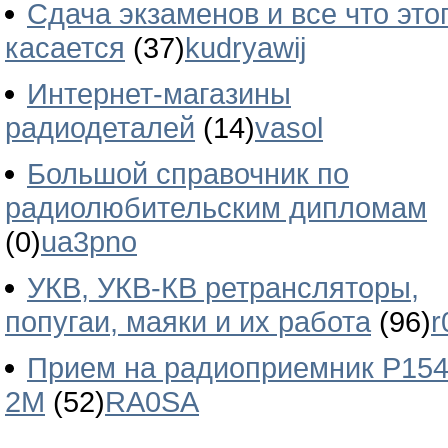
Сдача экзаменов и все что это
касается
(37)
kudryawij
Интернет-магазины
радиодеталей
(14)
vasol
Большой справочник по
радиолюбительским дипломам
(0)
ua3pno
УКВ, УКВ-КВ ретрансляторы,
попугаи, маяки и их работа
(96)
r
Прием на радиоприемник Р154
2М
(52)
RA0SA