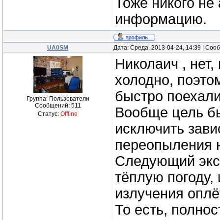
Тоже никого не
информацию.
UA0SM
Дата: Среда, 2013-04-24, 14:39 | Со
Николаич , нет,
холодно, поэто
быстро поехали
Группа: Пользователи
Сообщений:
511
Вообще цель бы
Статус:
Offline
исключить зави
переопыления н
Следующий экс
тёплую погоду,
излучения оплё
То есть, полно