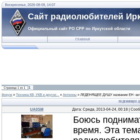
Воскресенье, 2026-08-09, 14:07
Сайт радиолюбителей Ирк
Официальный сайт РО СРР по Иркутской области
ГЛАВНАЯ
1
Страница
1
из
1
Форум
»
Техника КВ, УКВ и другое...
»
Антенны
»
ЛЕДЕНЯЩЕЕ ДУШУ название EH -анте
ЛЕДЕНЯЩЕЕ ДУ
UA0SM
Дата: Среда, 2013-04-24, 00:18 | Со
Боюсь поднимат
время. Эта тем