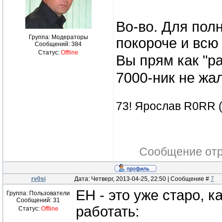
Во-во. Для пол
Группа: Модераторы
покороче и всю
Сообщений:
384
Статус:
Offline
Вы прям как "р
7000-ник не жал
73! Ярослав R0RR 
Сообщение от
rv0si
Дата: Четверг, 2013-04-25, 22:50 | Сообщение #
7
ЕН - это уже старо, к
Группа: Пользователи
Сообщений:
31
работать:
Статус:
Offline