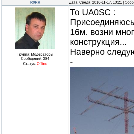
R0RR
Дата: Среда, 2010-11-17, 13:21 | Со
То UA0SC :
Присоединяюсь 
16м. возни мног
конструкция...
Наверно следую
Группа: Модераторы
Сообщений:
384
-
Статус:
Offline