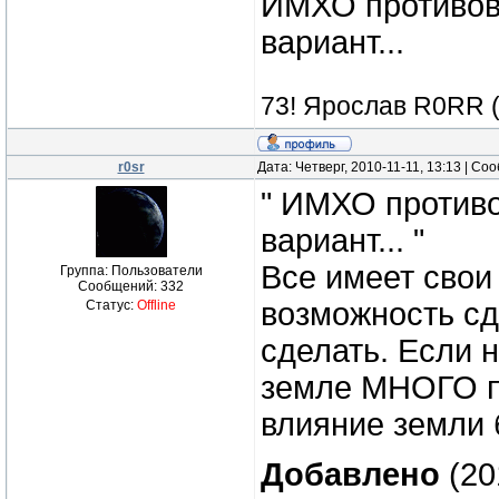
ИМХО противове
вариант...
73! Ярослав R0RR 
r0sr
Дата: Четверг, 2010-11-11, 13:13 | С
" ИМХО противо
вариант... "
Все имеет свои
Группа: Пользователи
Сообщений:
332
возможность сд
Статус:
Offline
сделать. Если н
земле МНОГО пр
влияние земли 
Добавлено
(20