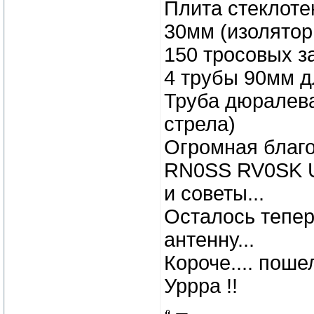
Плита стеклоте
30мм (изолятор
150 тросовых з
4 трубы 90мм дл
Труба дюралев
стрела)
Огромная благ
RN0SS RV0SK 
и советы...
Осталось тепер
антенну...
Короче.... пошел
Уррра !!