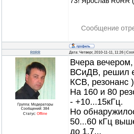
73! Ярослав R0RR 
Сообщение отр
R0RR
Дата: Четверг, 2010-11-11, 11:26 | С
Вчера вечером
ВСиДВ, решил е
КСВ, резонанс 
На 160 и 80 ре
- +10...15кГц.
Группа: Модераторы
Сообщений:
384
Но обнаружилос
Статус:
Offline
50...60 кГц вы
до 1,7...