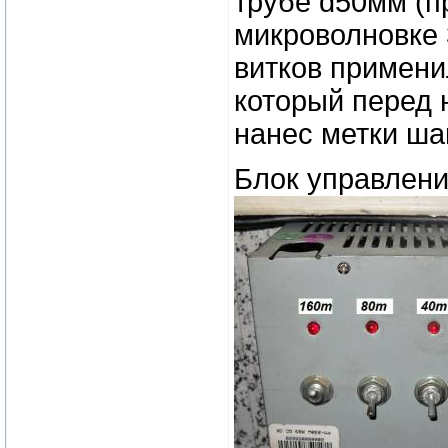
трубе d50мм (п
микроволновке 
витков примени
который перед 
нанес метки шаг
Блок управлени