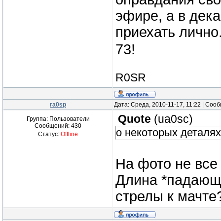
эфире, а в дек
приехать лично
73!
R0SR
ra0sp
Дата: Среда, 2010-11-17, 11:22 | Со
Quote
(
ua0sc
)
Группа: Пользователи
Сообщений:
430
о некоторых деталях
Статус:
Offline
На фото не все
Длина *падающе
стрелы к мачте