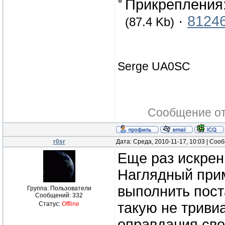
Прикрепления
·
81246
(87.4 Kb)
Serge UA0SC
Сообщение о
r0sr
Дата: Среда, 2010-11-17, 10:03 | Со
Еще раз искрен
Наглядный прим
выполнить пост
Группа: Пользователи
Сообщений:
332
такую не тривиа
Статус:
Offline
оправдания сво