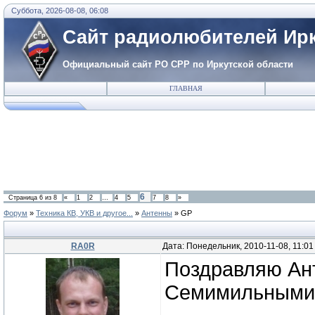
Суббота, 2026-08-08, 06:08
Сайт радиолюбителей Ирк
Официальный сайт РО СРР по Иркутской области
ГЛАВНАЯ
6
Страница
6
из
8
«
1
2
…
4
5
7
8
»
Форум
»
Техника КВ, УКВ и другое...
»
Антенны
»
GP
RA0R
Дата: Понедельник, 2010-11-08, 11:0
Поздравляю Ант
Семимильными 