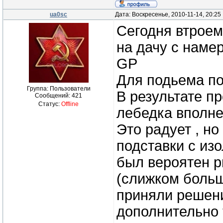
ua0sc
Дата: Воскресенье, 2010-11-14, 20:2
Сегодня втроем
на дачу с наме
GP
Для подьема по
Группа: Пользователи
В результате п
Сообщений:
421
Статус:
Offline
лебедка вполне
Это радует , н
подставки с изо
был вероятен р
(слижком боль
приняли решени
дополнительно 