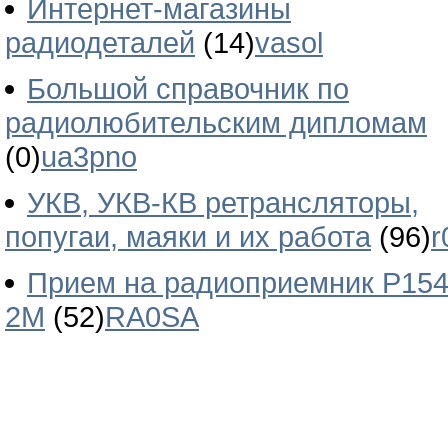
Интернет-магазины
радиодеталей
(14)
vasol
Большой справочник по
радиолюбительским дипломам
(0)
ua3pno
УКВ, УКВ-КВ ретрансляторы,
попугаи, маяки и их работа
(96)
r
Прием на радиоприемник Р154
2М
(52)
RA0SA