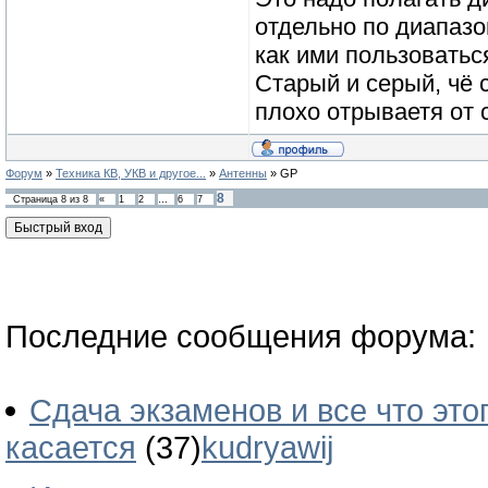
отдельно по диапазон
как ими пользоваться
Старый и серый, чё 
плохо отрываетя от 
Форум
»
Техника КВ, УКВ и другое...
»
Антенны
»
GP
8
Страница
8
из
8
«
1
2
…
6
7
Последние сообщения форума:
Сдача экзаменов и все что это
касается
(37)
kudryawij