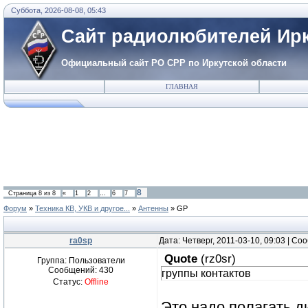
Суббота, 2026-08-08, 05:43
Сайт радиолюбителей Ирк
Официальный сайт РО СРР по Иркутской области
ГЛАВНАЯ
8
Страница
8
из
8
«
1
2
…
6
7
Форум
»
Техника КВ, УКВ и другое...
»
Антенны
»
GP
ra0sp
Дата: Четверг, 2011-03-10, 09:03 | С
Quote
(
rz0sr
)
Группа: Пользователи
Сообщений:
430
группы контактов
Статус:
Offline
Это надо полагать д