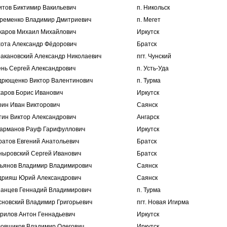
итов Биктимир Вакильевич
п. Никольск
ременко Владимир Дмитриевич
п. Мегет
каров Михаил Михайлович
Иркутск
хота Александр Фёдорович
Братск
ракановский Александр Николаевич
пгт. Чунский
ень Сергей Александрович
п. Усть-Уда
дрющенко Виктор Валентинович
п. Турма
харов Борис Иванович
Иркутск
рин Иван Викторович
Саянск
тин Виктор Александрович
Ангарск
гарманов Рауф Гарифуллович
Иркутск
ратов Евгений Анатольевич
Братск
ныровский Сергей Иванович
Братск
кьянов Владимир Владимирович
Саянск
дрияш Юрий Александрович
Саянск
занцев Геннадий Владимирович
п. Турма
сновский Владимир Григорьевич
пгт. Новая Игирма
врилов Антон Геннадьевич
Иркутск
ловщиков Владимир Олегович
Иркутск