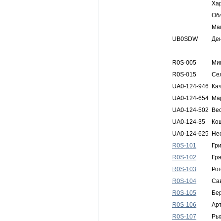
Ха
Об
Ма
UB0SDW
Де
R0S-005
Ми
R0S-015
Се
UA0-124-946
Ка
UA0-124-654
Ма
UA0-124-502
Ве
UA0-124-35
Ко
UA0-124-625
Не
R0S-101
Гр
R0S-102
Гр
R0S-103
Ро
R0S-104
Са
R0S-105
Бе
R0S-106
Ар
R0S-107
Ры