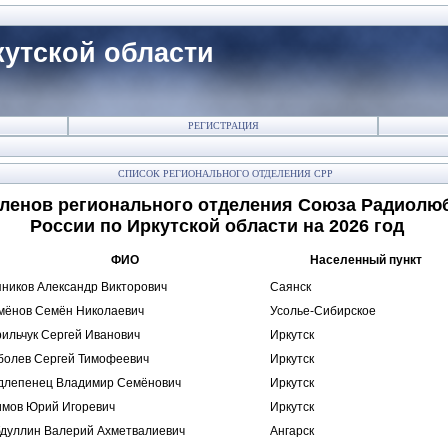
утской области
РЕГИСТРАЦИЯ
СПИСОК РЕГИОНАЛЬНОГО ОТДЕЛЕНИЯ СРР
членов регионального отделения Союза Радиолю
России по Иркутской области на 2026 год
ФИО
Населенный пункт
пников Александр Викторович
Саянск
мёнов Семён Николаевич
Усолье-Сибирское
рильчук Сергей Иванович
Иркутск
болев Сергей Тимофеевич
Иркутск
длепенец Владимир Семёнович
Иркутск
имов Юрий Игоревич
Иркутск
бдуллин Валерий Ахметвалиевич
Ангарск