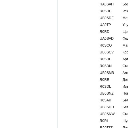
RA0SAH
Бо
R0SDC
Ро
UB0SDE
Мо
UA0TP
Ун
R0RD
Ще
UA0SVD
Фе
R0SCO
Ма
UB0SCV
Ко
R0SDF
Ар
R0SDN
См
UB0SMB
Ал
R0RE
Де
R0SDL
Ил
UB0SNZ
По
R0SAK
Бе
UB0SDD
Бе
UB0SNW
См
R0RI
Шу
RA0TZZ
Ле