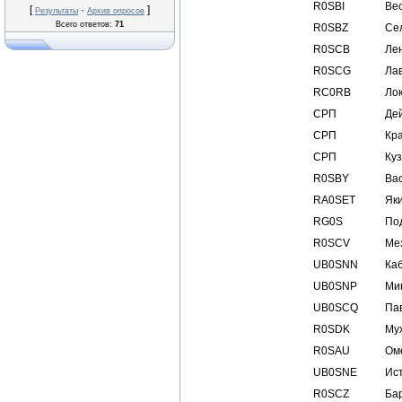
R0SBI
Ве
[
·
]
Результаты
Архив опросов
Всего ответов:
71
R0SBZ
Се
R0SCB
Ле
R0SCG
Ла
RC0RB
Ло
СРП
Де
СРП
Кр
СРП
Куз
R0SBY
Ва
RA0SET
Як
RG0S
По
R0SCV
Ме
UB0SNN
Ка
UB0SNP
Ми
UB0SCQ
Па
R0SDK
Му
R0SAU
Ом
UB0SNE
Ис
R0SCZ
Ба