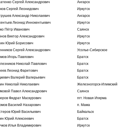
натенко Сергей Александрович
Ангарск
бков Сергей Леонидович
Иркутск
трушев Александр Николаевич
Ангарск
сентьев Леонид Иннокентьевич
Иркутск
чко Пётр Иванович
Саянск
йнов Виктор Александрович
Иркутск
зин Юрий Борисович
Иркутск
енников Сергей Александрович
Усолье-Сибирское
имов Игорь Павлович
Братск
апезников Николай Павлович
Братск
леев Леонид Фаритович
Братск
цкевич Валерий Валерьевич
Братск
кин Николай Николаевич
Железногоpск-Илимский
мковой Павел Александрович
Саянск
меров Фидрат Маскурович
пгт. Новая Игирма
юмов Василий Назарович
п. Мама
стеров Юрий Васильевич
Байкальск
ин Юрий Алексеевич
Братск
учков Илья Владимирович
Иркутск