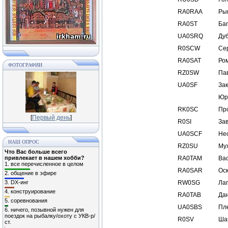
RA0RAA
Ры
RA0ST
Ба
UA0SRQ
Ду
R0SCW
Се
RA0SAT
Ро
ФОТОГРАФИИ
RZ0SW
Па
UA0SF
За
Юр
RK0SC
Пр
[
Первый день
]
R0SI
За
UA0SCF
Не
НАШ ОПРОС
RZ0SU
Му
Что Вас больше всего
привлекает в нашем хобби?
RA0TAM
Ва
1.
все перечисленное в целом
RA0SAR
Ос
2.
общение в эфире
3.
DX-инг
RW0SG
Ла
4.
конструирование
RA0TAB
Да
5.
соревнования
UA0SBS
Пл
6.
ничего, позывной нужен для
поездок на рыбалку/охоту с УКВ-р/
R0SV
Ша
ст.