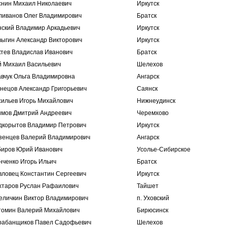
снин Михаил Николаевич
Иркутск
ливанов Олег Владимирович
Братск
нский Владимир Аркадьевич
Иркутск
выгин Александр Викторович
Иркутск
ктев Владислав Иванович
Братск
й Михаил Васильевич
Шелехов
авчук Ольга Владимировна
Ангарск
нецов Александр Григорьевич
Саянск
сильев Игорь Михайлович
Нижнеудинск
имов Дмитрий Андреевич
Черемхово
дкорытов Владимир Петрович
Иркутск
зенцев Валерий Владимирович
Ангарск
биров Юрий Иванович
Усолье-Сибирское
нченко Игорь Ильич
Братск
вловец Константин Сергеевич
Иркутск
хтаров Руслан Рафаилович
Тайшет
еличкин Виктор Владимирович
п. Уховский
томин Валерий Михайлович
Бирюсинск
рабанщиков Павел Садофьевич
Шелехов