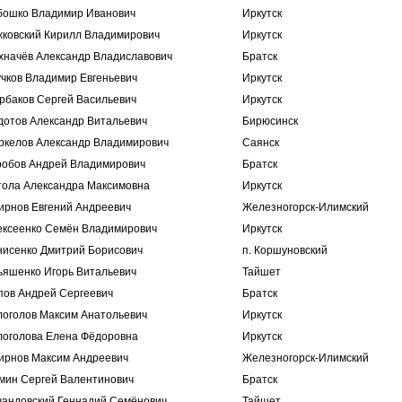
бошко Владимир Иванович
Иркутск
жковский Кирилл Владимирович
Иркутск
хначёв Александр Владиславович
Братск
учков Владимир Евгеньевич
Иркутск
рбаков Сергей Васильевич
Иркутск
дотов Александр Витальевич
Бирюсинск
ркелов Александр Владимирович
Саянск
робов Андрей Владимирович
Братск
тола Александра Максимовна
Иркутск
ирнов Евгений Андреевич
Железногорск-Илимский
ексеенко Семён Владимирович
Иркутск
нисенко Дмитрий Борисович
п. Коршуновский
ьяшенко Игорь Витальевич
Тайшет
пов Андрей Сергеевич
Братск
логолов Максим Анатольевич
Иркутск
логолова Елена Фёдоровна
Иркутск
ирнов Максим Андреевич
Железногорск-Илимский
мин Сергей Валентинович
Братск
вандовский Геннадий Семёнович
Тайшет