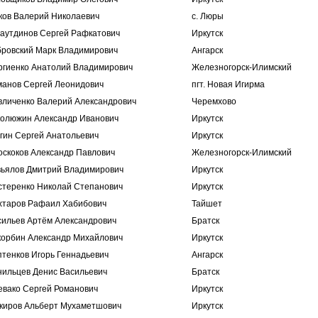
ков Валерий Николаевич
c. Люры
гаутдинов Сергей Рафкатович
Иркутск
бровский Марк Владимирович
Ангарск
ргиенко Анатолий Владимирович
Железногорск-Илимский
манов Сергей Леонидович
пгт. Новая Игирма
вличенко Валерий Александрович
Черемхово
колюжин Александр Иванович
Иркутск
гин Сергей Анатольевич
Иркутск
оскоков Александр Павлович
Железногорск-Илимский
вьялов Дмитрий Владимирович
Иркутск
стеренко Николай Степанович
Иркутск
хтаров Рафаил Хабибович
Тайшет
сильев Артём Александрович
Братск
корбин Александр Михайлович
Иркутск
птенков Игорь Геннадьевич
Ангарск
нильцев Денис Васильевич
Братск
евако Сергей Романович
Иркутск
киров Альберт Мухаметшович
Иркутск