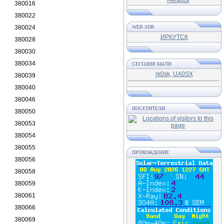
380016
380022
380024
WEB SDR
ИРКУТСК
380028
380030
380034
СЕГОДНЯ БЫЛИ
rk0sk
,
UA0SX
380039
380040
380046
ПОСЕТИТЕЛИ
380050
380053
380054
380055
ПРОХОЖДЕНИЕ
380056
380058
380059
380061
380066
380069