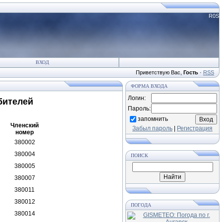
R0S
ВХОД
Приветствую Вас
,
Гость
·
RSS
ФОРМА ВХОДА
Логин:
бителей
Пароль:
запомнить
Членский
Забыл пароль
|
Регистрация
номер
380002
380004
ПОИСК
380005
380007
380011
380012
ПОГОДА
380014