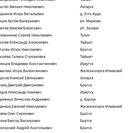
пытко Михаил Николаевич
Ангарск
ерьянов Игорь Витальевич
д. Усть-Куда
нцов Артём Валерьевич
рп. Маркова
китюк Максим Борисович
рп. Залари
лимоненко Сергей Николаевич
Тулун
ролёв Александр Алексеевич
Тайшет
талин Игорь Николаевич
Братск
ролёва Галина Степановна
Тайшет
знецов Владимир Константинович
Иркутск
маткин Игорь Валентинович
Железногорск-Илимский
дотов Алексей Евгеньевич
Ангарск
паев Дмитрий Дмитриевич
Братск
идов Александр Алиевич
Иркутск
врижных Вячеслав Андреевич
д. Карлук
денков Евгений Николаевич
Железногорск-Илимский
имов Олег Сергеевич
Братск
зеев Виктор Васильевич
Братск
ногорский Андрей Анатольевич
Братск