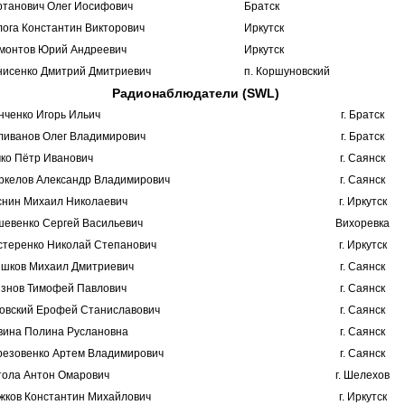
ртанович Олег Иосифович
Братск
лога Константин Викторович
Иркутск
монтов Юрий Андреевич
Иркутск
нисенко Дмитрий Дмитриевич
п. Коршуновский
Радионаблюдатели (SWL)
нченко Игорь Ильич
г. Братск
ливанов Олег Владимирович
г. Братск
чко Пётр Иванович
г. Саянск
ркелов Александр Владимирович
г. Саянск
снин Михаил Николаевич
г. Иркутск
шевенко Сергей Васильевич
Вихоревка
стеренко Николай Степанович
г. Иркутск
ишков Михаил Дмитриевич
г. Саянск
язнов Тимофей Павлович
г. Саянск
говский Ерофей Станиславович
г. Саянск
вина Полина Руслановна
г. Саянск
резовенко Артем Владимирович
г. Саянск
тола Антон Омарович
г. Шелехов
жков Константин Михайлович
г. Иркутск