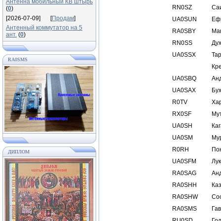
Антенна мобильный КВ штырь
RN0SZ
Са
(
0
)
[2026-07-09]
[
Продам
]
UA0SUN
Еф
Антенный коммутатор на 5
RA0SBY
Ма
ант.
(
0
)
RN0SS
Ду
UA0SSX
Та
RA0SMS
Кр
UA0SBQ
Ан
UA0SAX
Бу
R0TV
Ха
RX0SF
Му
UA0SH
Ка
UA0SM
Му
R0RH
По
ДИПЛОМ
UA0SFM
Лу
RA0SAG
Ан
RA0SHH
Ка
RA0SHW
Со
RA0SMS
Га
RU0SD
Го