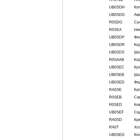
UB0SDH
Ко
UB0SDG
Ав
R0SDO
Су
R0SEA
Ни
UB0SDP
Фи
UB0SDR
Ко
UB0SDS
Ша
R0SAAB
Ко
UB0SEC
Ку
UB0SEB
Ша
UB0SED
Фе
RA0SE
Ка
R0SEB
Са
R0SED
Ко
UB0SEF
Си
RA0SD
Ку
RA0T
Хо
UB0SEG
Ко