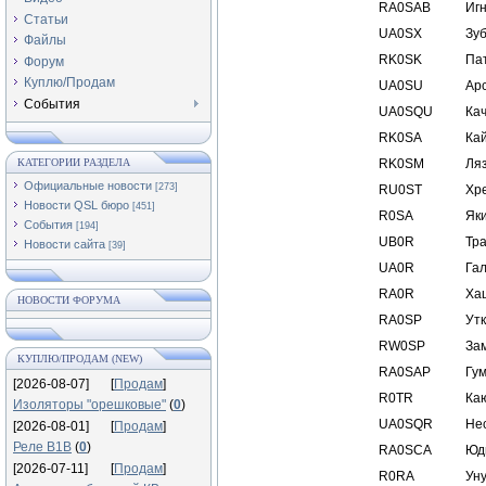
RA0SAB
Иг
Статьи
UA0SX
Зу
Файлы
RK0SK
Па
Форум
Куплю/Продам
UA0SU
Ар
События
UA0SQU
Ка
RK0SA
Ка
КАТЕГОРИИ РАЗДЕЛА
RK0SM
Ля
Официальные новости
[273]
RU0ST
Хр
Новости QSL бюро
[451]
R0SA
Як
События
[194]
UB0R
Тр
Новости сайта
[39]
UA0R
Га
RA0R
Ха
НОВОСТИ ФОРУМА
RA0SP
Ут
RW0SP
За
КУПЛЮ/ПРОДАМ (NEW)
RA0SAP
Гу
[2026-08-07]
[
Продам
]
R0TR
Ка
Изоляторы "орешковые"
(
0
)
UA0SQR
Не
[2026-08-01]
[
Продам
]
Реле В1В
(
0
)
RA0SCA
Юд
[2026-07-11]
[
Продам
]
R0RA
Ун