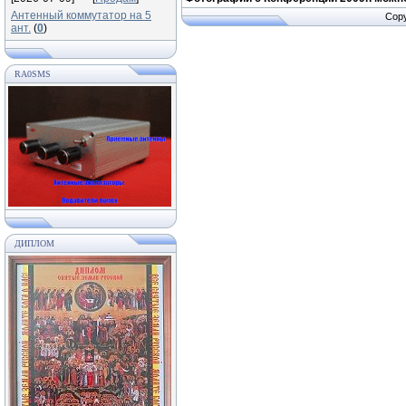
Антенный коммутатор на 5
Copy
ант.
(
0
)
RA0SMS
ДИПЛОМ