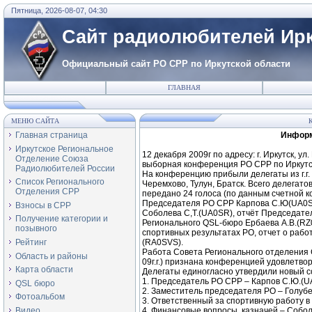
Пятница, 2026-08-07, 04:30
Сайт радиолюбителей Ирк
Официальный сайт РО СРР по Иркутской области
ГЛАВНАЯ
МЕНЮ САЙТА
К
Главная страница
Информ
Иркутское Региональное
12 декабря 2009г по адресу: г. Иркутск, 
Отделение Союза
выборная конференция РО СРР по Иркутс
Радиолюбителей России
На конференцию прибыли делегаты из г.г. 
Список Регионального
Черемхово, Тулун, Братск. Всего делегато
Отделения СРР
передано 24 голоса (по данным счетной 
Председателя РО СРР Карпова С.Ю(UA0SE
Взносы в СРР
Соболева С,Т.(UA0SR), отчёт Председател
Получение категории и
Регионального QSL-бюро Ербаева А.В.(RZ0
позывного
спортивных результатах РО, отчет о рабо
Рейтинг
(RA0SVS).
Работа Совета Регионального отделения 
Область и районы
09г.г.) признана конференцией удовлетво
Карта области
Делегаты единогласно утвердили новый с
1. Председатель РО СРР – Карпов С.Ю.(U
QSL бюро
2. Заместитель председателя РО – Голубе
Фотоальбом
3. Ответственный за спортивную работу в
Видео
4. Финансовые вопросы, казначей – Собол