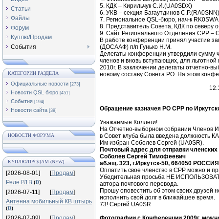
5. КДК – Кирильчук С.И.(UA0SDX)
Статьи
6. УКВ – секция Багаутдинов С.Р.(RA0SNN
Файлы
7. Региональное QSL-бюро, нач-к RK0SWA 
8. Представитель Совета, КДК по северу 
Форум
9. Сайт Регионального Отделения СРР – 
Куплю/Продам
В работе конференции принял участие за
События
(ДОСААФ) п/п Гунько Н.М.
Делегаты конференции утвердили сумму чл
членов и вновь вступающих, для льготной 
2010г. В заключении делегаты отчетно-
КАТЕГОРИИ РАЗДЕЛА
новому составу Совета РО. На этом конф
Официальные новости
[273]
12.
Новости QSL бюро
[451]
События
[194]
Обращение казначея РО СРР по Иркутско
Новости сайта
[39]
Уважаемые Коллеги!
На Отчетно-выборном собрании Членов Ир
НОВОСТИ ФОРУМА
в Совет клуба была введена должность К
Им избран Соболев Сергей (UA0SR).
Почтовый адрес для отправки членских 
Соболев Сергей Тимофеевич
КУПЛЮ/ПРОДАМ (NEW)
аб.ящ. 323, г.Иркутск-50, 664050 РОССИЯ
Оплатить свое членство в СРР можно и при
[2026-08-01]
[
Продам
]
Убедительная просьба НЕ ИСПОЛЬЗОВАТЬ
Реле В1В
(
0
)
автора почтового перевода.
Прошу оповестить об этом своих друзей 
[2026-07-11]
[
Продам
]
исполнить свой долг в ближайшее время.
Антенна мобильный КВ штырь
73! Сергей UA0SR
(
0
)
[2026-07-09]
[
Продам
]
Фотографии с Конференции 2009г. можн