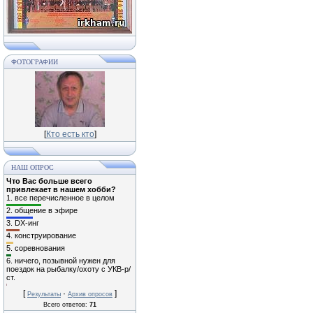
ФОТОГРАФИИ
[
Кто есть кто
]
НАШ ОПРОС
Что Вас больше всего
привлекает в нашем хобби?
1.
все перечисленное в целом
2.
общение в эфире
3.
DX-инг
4.
конструирование
5.
соревнования
6.
ничего, позывной нужен для
поездок на рыбалку/охоту с УКВ-р/
ст.
[
·
]
Результаты
Архив опросов
Всего ответов:
71