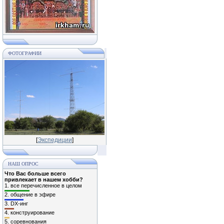
ФОТОГРАФИИ
[
Экспедиции
]
НАШ ОПРОС
Что Вас больше всего
привлекает в нашем хобби?
1.
все перечисленное в целом
2.
общение в эфире
3.
DX-инг
4.
конструирование
5.
соревнования