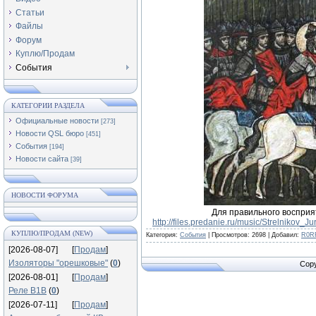
Статьи
Файлы
Форум
Куплю/Продам
События
КАТЕГОРИИ РАЗДЕЛА
Официальные новости
[273]
Новости QSL бюро
[451]
События
[194]
Новости сайта
[39]
НОВОСТИ ФОРУМА
Для правильного восприяти
http://files.predanie.ru/music/Strelnikov
КУПЛЮ/ПРОДАМ (NEW)
Категория:
События
|
Просмотров:
2698
|
Добавил:
R0R
[2026-08-07]
[
Продам
]
Изоляторы "орешковые"
(
0
)
Copy
[2026-08-01]
[
Продам
]
Реле В1В
(
0
)
[2026-07-11]
[
Продам
]