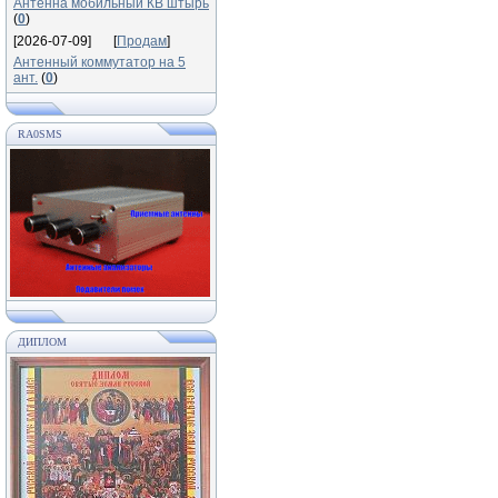
Антенна мобильный КВ штырь
(
0
)
[2026-07-09]
[
Продам
]
Антенный коммутатор на 5
ант.
(
0
)
RA0SMS
ДИПЛОМ