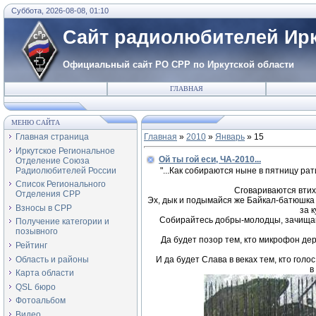
Суббота, 2026-08-08, 01:10
Сайт радиолюбителей Ирк
Официальный сайт РО СРР по Иркутской области
ГЛАВНАЯ
МЕНЮ САЙТА
Главная страница
Главная
»
2010
»
Январь
»
15
Иркутское Региональное
Ой ты гой еси, ЧА-2010...
Отделение Союза
Радиолюбителей России
"...Как собираются ныне в пятницу ра
Список Регионального
Сговариваются втих
Отделения СРР
Эх, дык и подымайся же Байкал-батюшка 
Взносы в СРР
за 
Собирайтесь добры-молодцы, зачищай
Получение категории и
позывного
Да будет позор тем, кто микрофон дер
Рейтинг
Область и районы
И да будет Слава в веках тем, кто гол
в
Карта области
QSL бюро
Фотоальбом
Видео