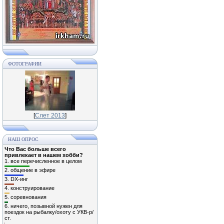
ФОТОГРАФИИ
[
Слет 2013
]
НАШ ОПРОС
Что Вас больше всего
привлекает в нашем хобби?
1.
все перечисленное в целом
2.
общение в эфире
3.
DX-инг
4.
конструирование
5.
соревнования
6.
ничего, позывной нужен для
поездок на рыбалку/охоту с УКВ-р/
ст.