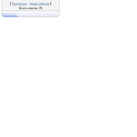
[
·
]
Результаты
Архив опросов
Всего ответов:
71