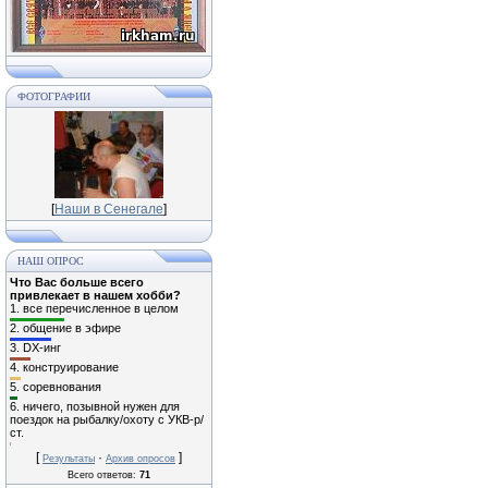
ФОТОГРАФИИ
[
Наши в Сенегале
]
НАШ ОПРОС
Что Вас больше всего
привлекает в нашем хобби?
1.
все перечисленное в целом
2.
общение в эфире
3.
DX-инг
4.
конструирование
5.
соревнования
6.
ничего, позывной нужен для
поездок на рыбалку/охоту с УКВ-р/
ст.
[
·
]
Результаты
Архив опросов
Всего ответов:
71