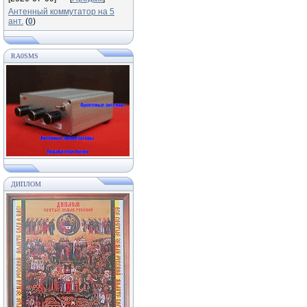
Антенный коммутатор на 5
ант.
(
0
)
RA0SMS
ДИПЛОМ