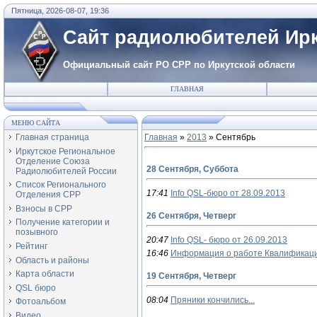
Пятница, 2026-08-07, 19:36
Сайт радиолюбителей Ирк
Официальный сайт РО СРР по Иркутской области
ГЛАВНАЯ
МЕНЮ САЙТА
Главная страница
Главная
»
2013
»
Сентябрь
Иркутское Региональное
Отделение Союза
28 Сентября, Суббота
Радиолюбителей России
Список Регионального
17:41
Info QSL-бюро от 28.09.2013
Отделения СРР
Взносы в СРР
26 Сентября, Четверг
Получение категории и
позывного
20:47
Info QSL- бюро от 26.09.2013
Рейтинг
16:46
Информация о работе Квалификац
Область и районы
Карта области
19 Сентября, Четверг
QSL бюро
08:04
Пряники кончились...
Фотоальбом
Видео