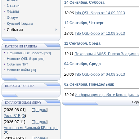
14 Сентября, Суббота
Статьи
Файлы
18:06
Info QSL-бюро от 14.09.2013
Форум
12 Сентября, Четверг
Куплю/Продам
События
18:01
Info QSL-бюро от 12.09.2013
11 Сентября, Среда
КАТЕГОРИИ РАЗДЕЛА
Официальные новости
[273]
19:11
Похороны UA0SS. Рыжов Владимир 
Новости QSL бюро
[451]
04 Сентября, Среда
События
[194]
Новости сайта
[39]
20:06
Info QSL-бюро от 04.09.2013
02 Сентября, Понедельник
НОВОСТИ ФОРУМА
19:24
Информация о работе Квалификац
Copy
КУПЛЮ/ПРОДАМ (NEW)
[2026-08-01]
[
Продам
]
Реле В1В
(
0
)
[2026-07-11]
[
Продам
]
Антенна мобильный КВ штырь
(
0
)
[2026-07-09]
[
Продам
]