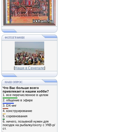
ФОТОГРАФИИ
[
Наши в Сенегале
]
НАШ ОПРОС
Что Вас больше всего
привлекает в нашем хобби?
1.
все перечисленное в целом
2.
общение в эфире
3.
DX-инг
4.
конструирование
5.
соревнования
6.
ничего, позывной нужен для
поездок на рыбалку/охоту с УКВ-р/
ст.