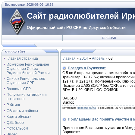
Воскресенье, 2026-08-09, 16:38
Сайт радиолюбителей Ирк
Официальный сайт РО СРР по Иркутской области
ГЛАВНАЯ
МЕНЮ САЙТА
Главная страница
Главная
»
2014
»
Апрель
»
03
Иркутское Региональное
Поездка в Гоуджекит
Отделение Союза
Радиолюбителей России
С 5 по 8 апреля предполагается работа в
Трансивер FT-817 5w, антенны проволочн
Список Регионального
12в 7ач и 12в 17ач по-переменно. Ключ о
Отделения СРР
Позывной UA0SBQ/0/P без /QRP, а то поз
Взносы в СРР
RDA: BU-20, GRID LOC: OO45GK.
Получение категории и
UA0SBQ
позывного
Виктор
Рейтинг
Категория:
Новости сайта
|
Просмотров:
2179
|
Добавил
Область и районы
Карта области
Приглашаем Вас принять участие в
QSL бюро
Приглашаем Вас принять участие в Межд
Фотоальбом
Воронеже.
Видео