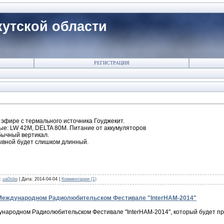
утской области
РЕГИСТРАЦИЯ
 эфире с термального источника Гоуджекит.
ые: LW 42M, DELTA 80M. Питание от аккумуляторов
бычный вертикал.
ывной будет слишком длинный.
:
ua0sbq
|
Дата:
2014-04-04
|
Комментарии (1)
 Международном Радиолюбительском Фестивале "InterHAM-2014"
ународном Радиолюбительском Фестивале "InterHAM-2014", который будет п