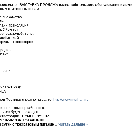
я проводится ВЫСТАВКА-ПРОДАЖА радиолюбительского оборудования и других
ьным сниженным ценам.
е знакомства
алы
-лайн трансляция
т, УКВ-тест
одруг радиолюбителей
олюбителей
призы от спонсоров
 радио
всех"
 песни
типарк ГРАД"
лищу
мой Фестиваля можно на сайте:
http://www.interham.ru
еделение комфортабельных
ников будет проходить
 регистрации - САМЫЕ ЛУЧШИЕ
ИСТРИРОВАЛСЯ РАНЬШЕ.
 в сутки с трехразовым питание
...
Читать дальше »