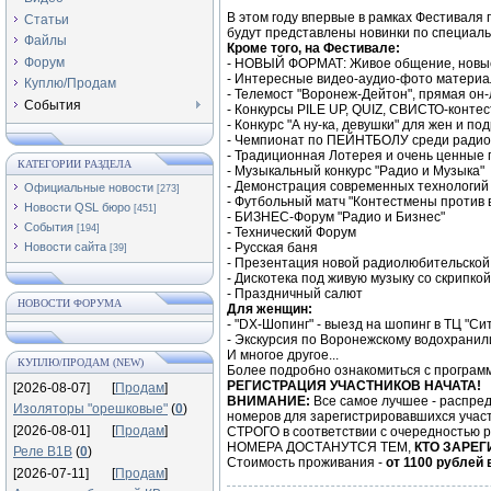
В этом году впервые в рамках Фестивал
Статьи
будут представлены новинки по специал
Файлы
Кроме того, на Фестивале:
Форум
- НОВЫЙ ФОРМАТ: Живое общение, новы
- Интересные видео-аудио-фото матери
Куплю/Продам
- Телемост "Воронеж-Дейтон", прямая он
События
- Конкурсы PILE UP, QUIZ, СВИСТО-контес
- Конкурс "А ну-ка, девушки" для жен и п
- Чемпионат по ПЕЙНТБОЛУ среди ради
- Традиционная Лотерея и очень ценные 
КАТЕГОРИИ РАЗДЕЛА
- Музыкальный конкурс "Радио и Музыка"
- Демонстрация современных технологий
Официальные новости
[273]
- Футбольный матч "Контестмены против 
Новости QSL бюро
[451]
- БИЗНЕС-Форум "Радио и Бизнес"
События
[194]
- Технический Форум
Новости сайта
- Русская баня
[39]
- Презентация новой радиолюбительской
- Дискотека под живую музыку со скрипкой
- Праздничный салют
НОВОСТИ ФОРУМА
Для женщин:
- "DX-Шопинг" - выезд на шопинг в ТЦ "Си
- Экскурсия по Воронежскому водохрани
И многое другое...
КУПЛЮ/ПРОДАМ (NEW)
Более подробно ознакомиться с програм
РЕГИСТРАЦИЯ УЧАСТНИКОВ НАЧАТА!
[2026-08-07]
[
Продам
]
ВНИМАНИЕ:
Все самое лучшее - распр
Изоляторы "орешковые"
(
0
)
номеров для зарегистрировавшихся участ
[2026-08-01]
[
Продам
]
СТРОГО в соответствии с очередностью
НОМЕРА ДОСТАНУТСЯ ТЕМ,
КТО ЗАРЕГ
Реле В1В
(
0
)
Стоимость проживания -
от 1100 рублей
[2026-07-11]
[
Продам
]