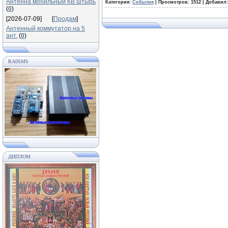
Антенна мобильный КВ штырь
Категория:
События
|
Просмотров:
1512
|
Добавил:
(
0
)
[2026-07-09]
[
Продам
]
Антенный коммутатор на 5
ант.
(
0
)
RA0SMS
ДИПЛОМ