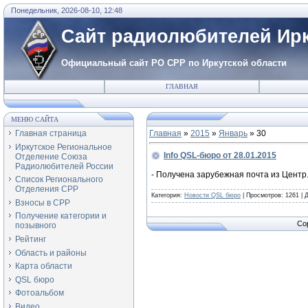
Понедельник, 2026-08-10, 12:48
Сайт радиолюбителей Ирк
Официальный сайт РО СРР по Иркутской области
ГЛАВНАЯ
МЕНЮ САЙТА
Главная страница
Главная
»
2015
»
Январь
»
30
Иркутское Региональное
Info QSL-бюро от 28.01.2015
Отделение Союза
Радиолюбителей России
- Получена зарубежная почта из Центр.
Список Регионального
Отделения СРР
Категория:
Новости QSL бюро
|
Просмотров:
1261
|
Д
Взносы в СРР
Получение категории и
Co
позывного
Рейтинг
Область и районы
Карта области
QSL бюро
Фотоальбом
Видео