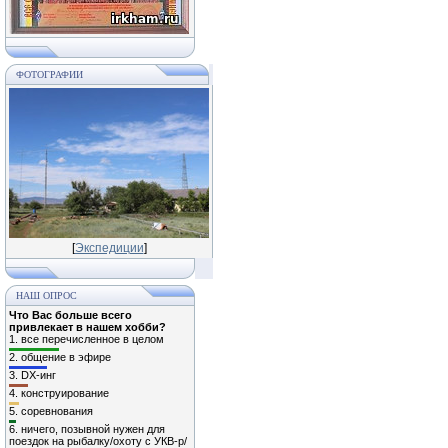
ФОТОГРАФИИ
[
Экспедиции
]
НАШ ОПРОС
Что Вас больше всего
привлекает в нашем хобби?
1.
все перечисленное в целом
2.
общение в эфире
3.
DX-инг
4.
конструирование
5.
соревнования
6.
ничего, позывной нужен для
поездок на рыбалку/охоту с УКВ-р/