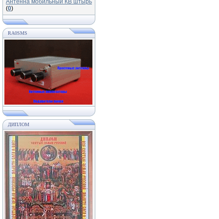
Антенна мобильный КВ штырь
(
0
)
RA0SMS
ДИПЛОМ