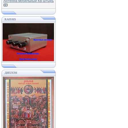
Антенна мобильный КВ штырь
(
0
)
RA0SMS
ДИПЛОМ