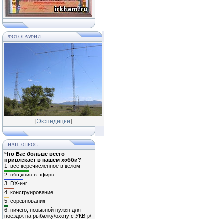
ФОТОГРАФИИ
[
Экспедиции
]
НАШ ОПРОС
Что Вас больше всего
привлекает в нашем хобби?
1.
все перечисленное в целом
2.
общение в эфире
3.
DX-инг
4.
конструирование
5.
соревнования
6.
ничего, позывной нужен для
поездок на рыбалку/охоту с УКВ-р/