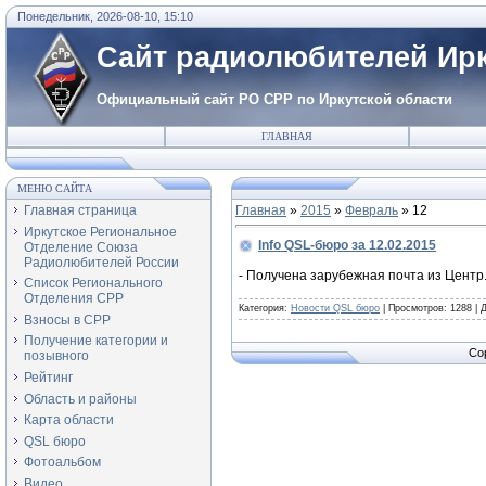
Понедельник, 2026-08-10, 15:10
Сайт радиолюбителей Ирк
Официальный сайт РО СРР по Иркутской области
ГЛАВНАЯ
МЕНЮ САЙТА
Главная страница
Главная
»
2015
»
Февраль
»
12
Иркутское Региональное
Info QSL-бюро за 12.02.2015
Отделение Союза
Радиолюбителей России
- Получена зарубежная почта из Центр.
Список Регионального
Отделения СРР
Категория:
Новости QSL бюро
|
Просмотров:
1288
|
Д
Взносы в СРР
Получение категории и
Co
позывного
Рейтинг
Область и районы
Карта области
QSL бюро
Фотоальбом
Видео