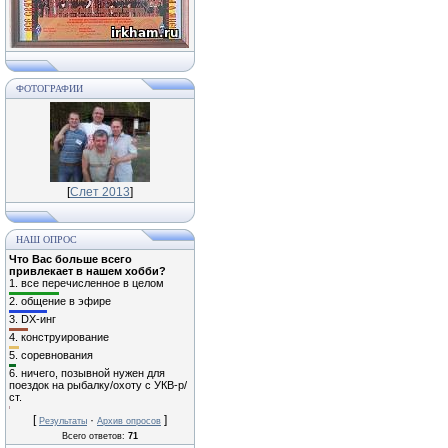
ФОТОГРАФИИ
[
Слет 2013
]
НАШ ОПРОС
Что Вас больше всего
привлекает в нашем хобби?
1.
все перечисленное в целом
2.
общение в эфире
3.
DX-инг
4.
конструирование
5.
соревнования
6.
ничего, позывной нужен для
поездок на рыбалку/охоту с УКВ-р/
ст.
[
·
]
Результаты
Архив опросов
Всего ответов:
71