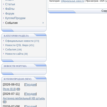
Категория:
Официальные новости
|
Просмотров:
1525
|
Статьи
Файлы
Copy
Форум
Куплю/Продам
События
КАТЕГОРИИ РАЗДЕЛА
Официальные новости
[273]
Новости QSL бюро
[451]
События
[194]
Новости сайта
[39]
НОВОСТИ ФОРУМА
КУПЛЮ/ПРОДАМ (NEW)
[2026-08-01]
[
Продам
]
Реле В1В
(
0
)
[2026-07-11]
[
Продам
]
Антенна мобильный КВ штырь
(
0
)
[2026-07-09]
[
Продам
]