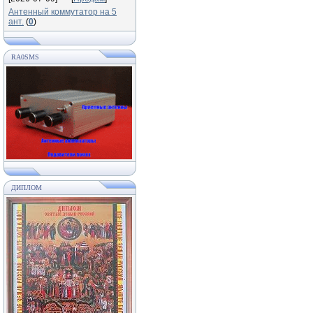
Антенный коммутатор на 5
ант.
(
0
)
RA0SMS
ДИПЛОМ