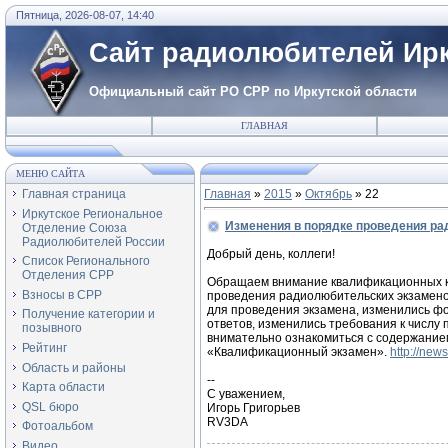
Пятница, 2026-08-07, 14:40
Сайт радиолюбителей Ирк
Официальный сайт РО СРР по Иркутской области
ГЛАВНАЯ
МЕНЮ САЙТА
Главная страница
Главная
»
2015
»
Октябрь
»
22
Иркутское Региональное
Изменения в порядке проведения р
Отделение Союза
Радиолюбителей России
Добрый день, коллеги!
Список Регионального
Отделения СРР
Обращаем внимание квалификационных к
Взносы в СРР
проведения радиолюбительских экзамен
для проведения экзамена, изменились ф
Получение категории и
ответов, изменились требования к числу
позывного
внимательно ознакомиться с содержание
Рейтинг
«Квалификационный экзамен».
http://new
Область и районы
--
Карта области
С уважением,
QSL бюро
Игорь Григорьев
RV3DA
Фотоальбом
Видео