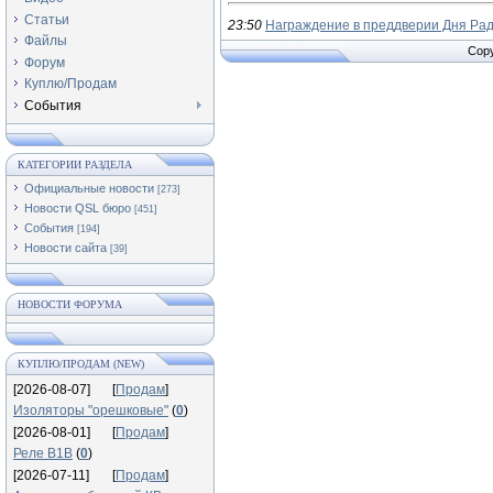
Статьи
23:50
Награждение в преддверии Дня Ра
Файлы
Copy
Форум
Куплю/Продам
События
КАТЕГОРИИ РАЗДЕЛА
Официальные новости
[273]
Новости QSL бюро
[451]
События
[194]
Новости сайта
[39]
НОВОСТИ ФОРУМА
КУПЛЮ/ПРОДАМ (NEW)
[2026-08-07]
[
Продам
]
Изоляторы "орешковые"
(
0
)
[2026-08-01]
[
Продам
]
Реле В1В
(
0
)
[2026-07-11]
[
Продам
]