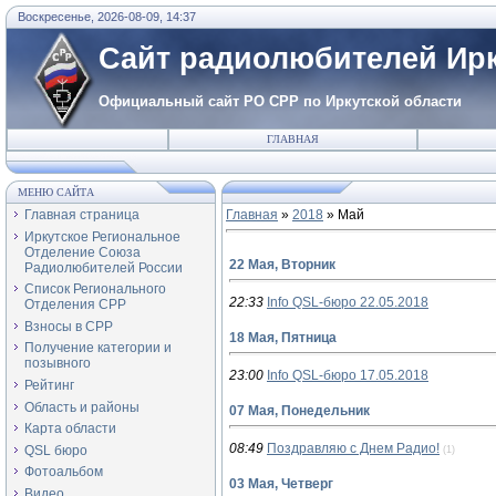
Воскресенье, 2026-08-09, 14:37
Сайт радиолюбителей Ирк
Официальный сайт РО СРР по Иркутской области
ГЛАВНАЯ
МЕНЮ САЙТА
Главная страница
Главная
»
2018
»
Май
Иркутское Региональное
Отделение Союза
22 Мая, Вторник
Радиолюбителей России
Список Регионального
22:33
Info QSL-бюро 22.05.2018
Отделения СРР
Взносы в СРР
18 Мая, Пятница
Получение категории и
позывного
23:00
Info QSL-бюро 17.05.2018
Рейтинг
Область и районы
07 Мая, Понедельник
Карта области
08:49
Поздравляю с Днем Радио!
QSL бюро
(1)
Фотоальбом
03 Мая, Четверг
Видео