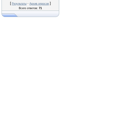
[
·
]
Результаты
Архив опросов
Всего ответов:
71