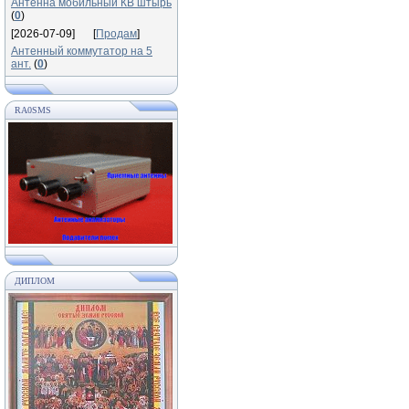
Антенна мобильный КВ штырь
(
0
)
[2026-07-09]
[
Продам
]
Антенный коммутатор на 5
ант.
(
0
)
RA0SMS
ДИПЛОМ