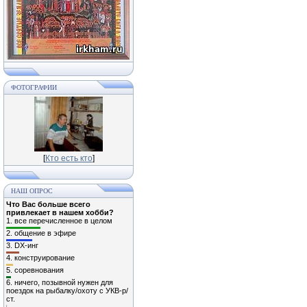
ФОТОГРАФИИ
[
Кто есть кто
]
НАШ ОПРОС
Что Вас больше всего
привлекает в нашем хобби?
1.
все перечисленное в целом
2.
общение в эфире
3.
DX-инг
4.
конструирование
5.
соревнования
6.
ничего, позывной нужен для
поездок на рыбалку/охоту с УКВ-р/
ст.