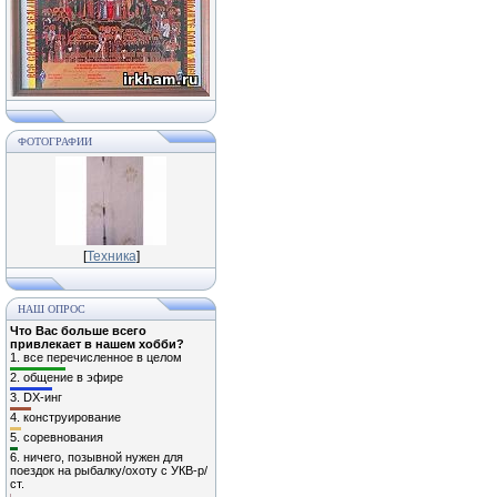
ФОТОГРАФИИ
[
Техника
]
НАШ ОПРОС
Что Вас больше всего
привлекает в нашем хобби?
1.
все перечисленное в целом
2.
общение в эфире
3.
DX-инг
4.
конструирование
5.
соревнования
6.
ничего, позывной нужен для
поездок на рыбалку/охоту с УКВ-р/
ст.