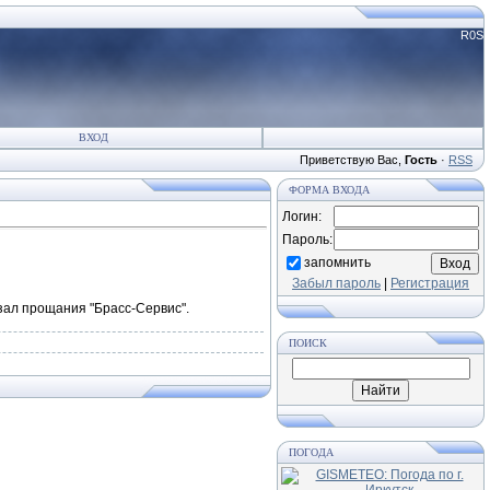
R0S
ВХОД
Приветствую Вас
,
Гость
·
RSS
ФОРМА ВХОДА
Логин:
Пароль:
запомнить
Забыл пароль
|
Регистрация
, зал прощания "Брасс-Сервис".
ПОИСК
ПОГОДА