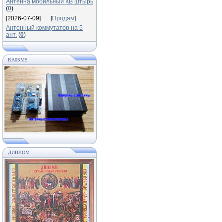
Антенна мобильный КВ штырь
(
0
)
[2026-07-09]
[
Продам
]
Антенный коммутатор на 5
ант.
(
0
)
RA0SMS
ДИПЛОМ