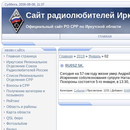
Суббота, 2026-08-08, 11:37
Сайт радиолюбителей Ирк
Официальный сайт РО СРР по Иркутской области
ГЛАВНАЯ
МЕНЮ САЙТА
Главная страница
Главная
»
2019
»
Январь
»
02
Иркутское Региональное
RU0SZ SK.
Отделение Союза
Радиолюбителей России
Сегодня на 57-ом году жизни умер Андре
Список Регионального
Искренние соболезнования супруге Ната
Отделения СРР
Похороны состоятся 5-го января, в 13:30,
Взносы в СРР
Категория:
События
|
Просмотров:
1231
|
Добавил:
RA0
Получение категории и
позывного
Рейтинг
Область и районы
Карта области
QSL бюро
Фотоальбом
Видео