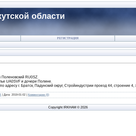
утской области
РЕГИСТРАЦИЯ
й Поленовский RU0SZ.
лье UA0SVF и дочери Полине.
 по адресу г. Братск, Падунский округ, Стройиндустрии проезд 44, строение 4
R
|
Дата:
2019-01-02
|
Комментарии (6)
Copyright IRKHAM © 2026