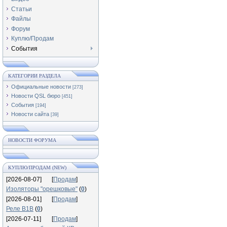
Статьи
Файлы
Форум
Куплю/Продам
События
КАТЕГОРИИ РАЗДЕЛА
Официальные новости
[273]
Новости QSL бюро
[451]
События
[194]
Новости сайта
[39]
НОВОСТИ ФОРУМА
КУПЛЮ/ПРОДАМ (NEW)
[2026-08-07]
[
Продам
]
Изоляторы "орешковые"
(
0
)
[2026-08-01]
[
Продам
]
Реле В1В
(
0
)
[2026-07-11]
[
Продам
]