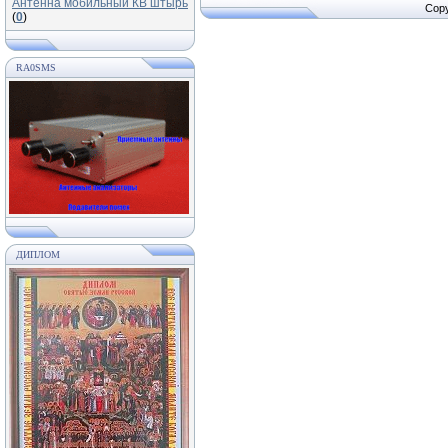
Антенна мобильный КВ штырь
Copy
(
0
)
RA0SMS
ДИПЛОМ