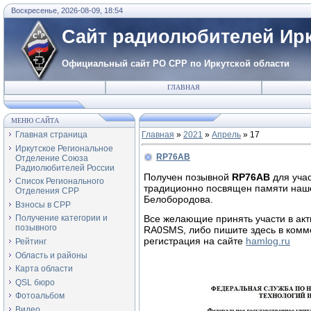
Воскресенье, 2026-08-09, 18:54
Сайт радиолюбителей Ирк
Официальный сайт РО СРР по Иркутской области
ГЛАВНАЯ
МЕНЮ САЙТА
Главная страница
Главная
»
2021
»
Апрель
»
17
Иркутское Региональное
RP76AB
Отделение Союза
Радиолюбителей России
Получен позывной
RP76AB
для уча
Список Регионального
традиционно посвящен памяти наш
Отделения СРР
Белобородова.
Взносы в СРР
Все желающие принять участи в акт
Получение категории и
позывного
RA0SMS, либо пишите здесь в комм
регистрация на сайте
hamlog.ru
Рейтинг
Область и районы
Карта области
QSL бюро
Фотоальбом
Видео