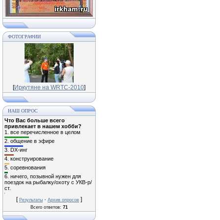
ФОТОГРАФИИ
[
Иркутяне на WRTC-2010
]
НАШ ОПРОС
Что Вас больше всего
привлекает в нашем хобби?
1.
все перечисленное в целом
2.
общение в эфире
3.
DX-инг
4.
конструирование
5.
соревнования
6.
ничего, позывной нужен для
поездок на рыбалку/охоту с УКВ-р/
ст.
[
·
]
Результаты
Архив опросов
Всего ответов:
71