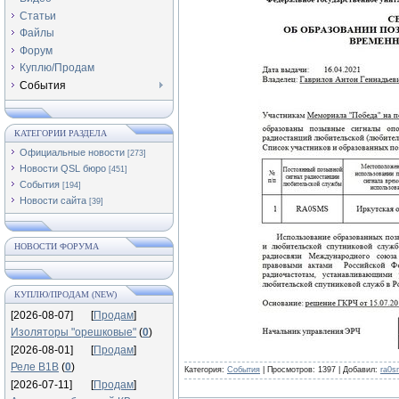
Статьи
Файлы
Форум
Куплю/Продам
События
КАТЕГОРИИ РАЗДЕЛА
Официальные новости
[273]
Новости QSL бюро
[451]
События
[194]
Новости сайта
[39]
НОВОСТИ ФОРУМА
КУПЛЮ/ПРОДАМ (NEW)
[2026-08-07]
[
Продам
]
Изоляторы "орешковые"
(
0
)
[2026-08-01]
[
Продам
]
Реле В1В
(
0
)
Категория:
События
|
Просмотров:
1397
|
Добавил:
ra0s
[2026-07-11]
[
Продам
]