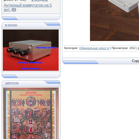
Антенный коммутатор на 5
ант.
(
0
)
RA0SMS
Категория:
Официальные новости
|
Просмотров:
1012
|
Copy
ДИПЛОМ