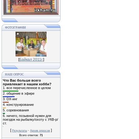
ФОТОГРАФИИ
[
Байкал 2011г.
]
НАШ ОПРОС
Что Вас больше всего
привлекает в нашем хобби?
1.
все перечисленное в целом
2.
общение в эфире
3.
DX-инг
4.
конструирование
5.
соревнования
6.
ничего, позывной нужен для
поездок на рыбалку/охоту с УКВ-р/
ст.
[
·
]
Результаты
Архив опросов
Всего ответов:
71