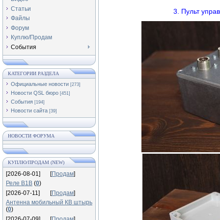
Статьи
3. Пульт упра
Файлы
Форум
Куплю/Продам
События
КАТЕГОРИИ РАЗДЕЛА
Официальные новости
[273]
Новости QSL бюро
[451]
События
[194]
Новости сайта
[39]
НОВОСТИ ФОРУМА
КУПЛЮ/ПРОДАМ (NEW)
[2026-08-01]
[
Продам
]
Реле В1В
(
0
)
[2026-07-11]
[
Продам
]
Антенна мобильный КВ штырь
(
0
)
[2026-07-09]
[
Продам
]