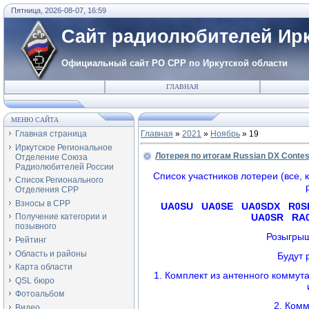
Пятница, 2026-08-07, 16:59
Сайт радиолюбителей Ирк
Официальный сайт РО СРР по Иркутской области
ГЛАВНАЯ
МЕНЮ САЙТА
Главная страница
Главная
»
2021
»
Ноябрь
»
19
Иркутское Региональное
Лотерея по итогам Russian DX Contes
Отделение Союза
Радиолюбителей России
Список участников лотереи (все,
Список Регионального
Отделения СРР
Взносы в СРР
UA0SU UA0SE UA0SDX R0S
UA0SR RA
Получение категории и
позывного
Розыгрыш
Рейтинг
Область и районы
Будут 
Карта области
1. Комплект из антенного коммута
QSL бюро
Фотоальбом
2. Комм
Видео