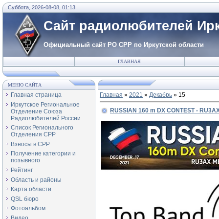
Суббота, 2026-08-08, 01:13
Сайт радиолюбителей Ирк
Официальный сайт РО СРР по Иркутской области
ГЛАВНАЯ
МЕНЮ САЙТА
Главная страница
Главная
»
2021
»
Декабрь
»
15
Иркутское Региональное
RUSSIAN 160 m DX CONTEST - RU3AX
Отделение Союза
Радиолюбителей России
Список Регионального
Отделения СРР
Взносы в СРР
Получение категории и
позывного
Рейтинг
Область и районы
Карта области
QSL бюро
Фотоальбом
Видео