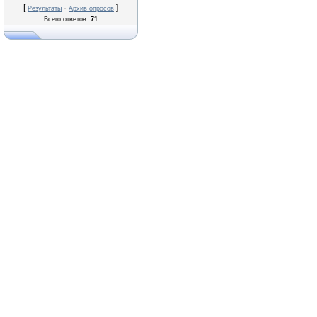
[
·
]
Результаты
Архив опросов
Всего ответов:
71