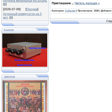
Антенна мобильный КВ штырь
Приглашаем
...
Читать дальше »
(
0
)
[2026-07-09]
[
Продам
]
Категория:
События
|
Просмотров:
1038
|
Добавил:
Антенный коммутатор на 5
ант.
(
0
)
Copy
RA0SMS
ДИПЛОМ