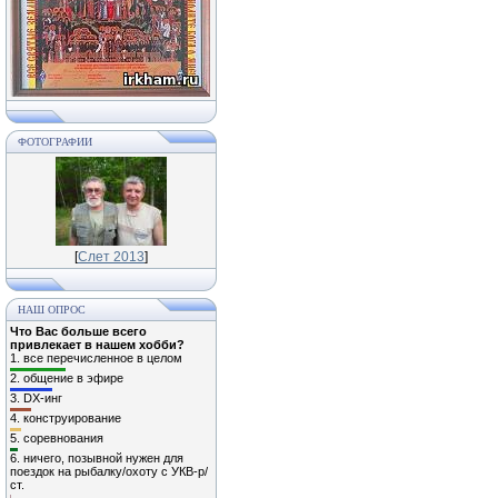
ФОТОГРАФИИ
[
Слет 2013
]
НАШ ОПРОС
Что Вас больше всего
привлекает в нашем хобби?
1.
все перечисленное в целом
2.
общение в эфире
3.
DX-инг
4.
конструирование
5.
соревнования
6.
ничего, позывной нужен для
поездок на рыбалку/охоту с УКВ-р/
ст.