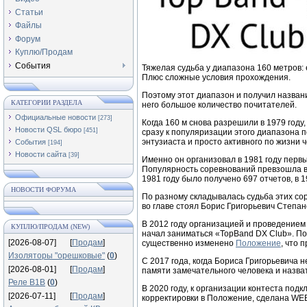
Статьи
Файлы
Форум
Куплю/Продам
События
Тяжелая судьба у диапазона 160 метров: 
Плюс сложные условия прохождения.
Поэтому этот диапазон и получил назва
КАТЕГОРИИ РАЗДЕЛА
него большое количество почитателей.
Официальные новости
[273]
Когда 160 м снова разрешили в 1979 году
Новости QSL бюро
[451]
сразу к популяризации этого диапазона
энтузиаста и просто активного по жизни 
События
[194]
Новости сайта
[39]
Именно он организовал в 1981 году перв
Популярность соревнований превзошла вс
1981 году было получено 697 отчетов, в 19
НОВОСТИ ФОРУМА
По разному складывалась судьба этих со
во главе стоял Борис Григорьевич Степан
В 2012 году организацией и проведением
КУПЛЮ/ПРОДАМ (NEW)
начал заниматься «TopBand DX Club». Пос
[2026-08-07]
[
Продам
]
существенно изменено
Положение
, что 
Изоляторы "орешковые"
(
0
)
С 2017 года, когда Бориса Григорьевича 
[2026-08-01]
[
Продам
]
памяти замечательного человека и назва
Реле В1В
(
0
)
В 2020 году, к организации контеста п
[2026-07-11]
[
Продам
]
корректировки в Положение, сделана WEB