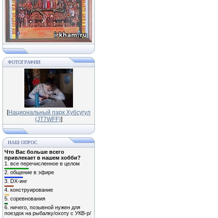
ФОТОГРАФИИ
[
Национальный парк Хубсугул
(JT7WFF)
]
НАШ ОПРОС
Что Вас больше всего
привлекает в нашем хобби?
1.
все перечисленное в целом
2.
общение в эфире
3.
DX-инг
4.
конструирование
5.
соревнования
6.
ничего, позывной нужен для
поездок на рыбалку/охоту с УКВ-р/