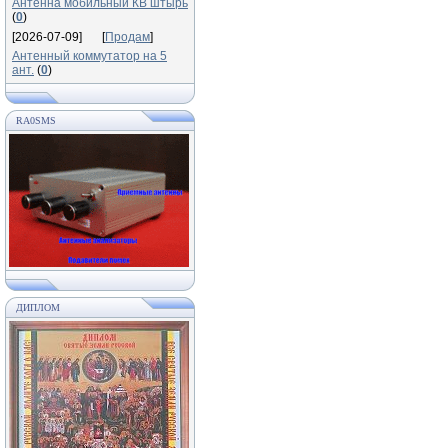
Антенна мобильный КВ штырь
(
0
)
[2026-07-09]
[
Продам
]
Антенный коммутатор на 5
ант.
(
0
)
RA0SMS
ДИПЛОМ