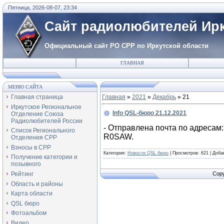
Пятница, 2026-08-07, 23:34
Сайт радиолюбителей Ирк
Официальный сайт РО СРР по Иркутской области
ГЛАВНАЯ
МЕНЮ САЙТА
Главная страница
Главная
»
2021
»
Декабрь
»
21
Иркутское Региональное
Info QSL-бюро 21.12.2021
Отделение Союза
Радиолюбителей России
- Отправлена почта по адреса
Список Регионального
R0SAW.
Отделения СРР
Взносы в СРР
Категория:
Новости QSL бюро
|
Просмотров:
621
|
Доба
Получение категории и
позывного
Рейтинг
Copy
Область и районы
Карта области
QSL бюро
Фотоальбом
Видео