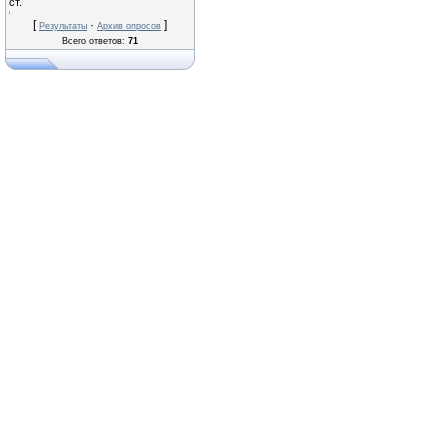
ст.
[
·
]
Результаты
Архив опросов
Всего ответов:
71