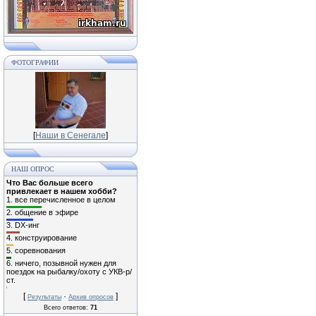
ФОТОГРАФИИ
[
Наши в Сенегале
]
НАШ ОПРОС
Что Вас больше всего
привлекает в нашем хобби?
1.
все перечисленное в целом
2.
общение в эфире
3.
DX-инг
4.
конструирование
5.
соревнования
6.
ничего, позывной нужен для
поездок на рыбалку/охоту с УКВ-р/
ст.
[
·
]
Результаты
Архив опросов
Всего ответов:
71