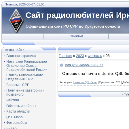
Пятница, 2026-08-07, 01:00
Сайт радиолюбителей Ирк
Официальный сайт РО СРР по Иркутской области
ГЛАВНАЯ
МЕНЮ САЙТА
Главная страница
Главная
»
2023
»
Февраль
»
08
Иркутское Региональное
Info QSL-бюро 08.02.23
Отделение Союза
Радиолюбителей России
- Отправлена почта в Центр. QSL-бю
Список Регионального
Отделения СРР
Категория:
Новости QSL бюро
|
Просмотров:
476
|
Доба
Взносы в СРР
Получение категории и
Copy
позывного
Рейтинг
Область и районы
Карта области
QSL бюро
Фотоальбом
Видео