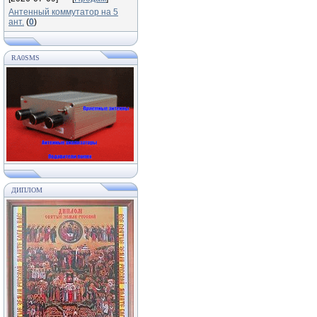
Антенный коммутатор на 5
ант.
(
0
)
RA0SMS
ДИПЛОМ