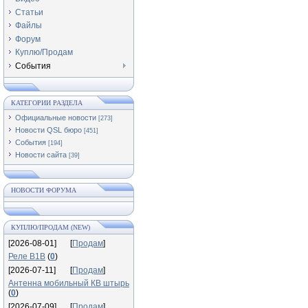
Статьи
Файлы
Форум
Куплю/Продам
События
КАТЕГОРИИ РАЗДЕЛА
Официальные новости
[273]
Новости QSL бюро
[451]
События
[194]
Новости сайта
[39]
НОВОСТИ ФОРУМА
КУПЛЮ/ПРОДАМ (NEW)
[2026-08-01]
[
Продам
]
Реле В1В
(
0
)
[2026-07-11]
[
Продам
]
Антенна мобильный КВ штырь
(
0
)
[2026-07-09]
[
Продам
]