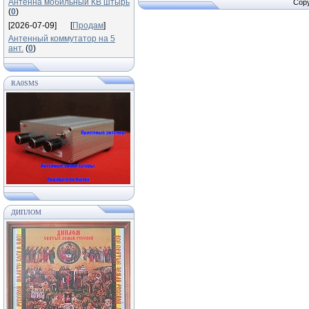
Антенна мобильный КВ штырь
Copy
(
0
)
[2026-07-09]
[
Продам
]
Антенный коммутатор на 5
ант.
(
0
)
RA0SMS
ДИПЛОМ