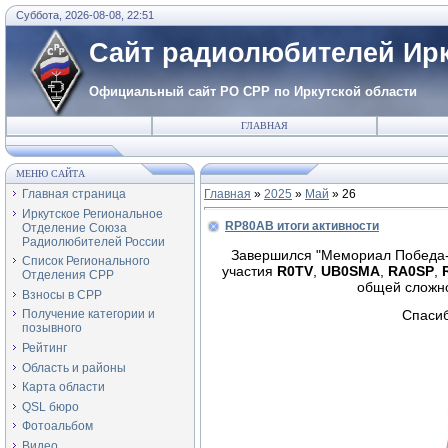
Суббота, 2026-08-08, 22:51
Сайт радиолюбителей Ирк
Официальный сайт РО СРР по Иркутской области
ГЛАВНАЯ
МЕНЮ САЙТА
Главная страница
Главная
»
2025
»
Май
»
26
Иркутское Региональное
RP80AB итоги активности
Отделение Союза
Радиолюбителей России
Завершился "Мемориал Победа-8
Список Регионального
участия
R0TV
,
UB0SMA
,
RA0SP
,
Отделения СРР
общей сложн
Взносы в СРР
Спасиб
Получение категории и
позывного
Рейтинг
Область и районы
Карта области
QSL бюро
Фотоальбом
Видео