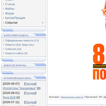
Статьи
Файлы
Форум
Куплю/Продам
События
КАТЕГОРИИ РАЗДЕЛА
Официальные новости
[273]
Новости QSL бюро
[451]
События
[194]
Новости сайта
[39]
НОВОСТИ ФОРУМА
КУПЛЮ/ПРОДАМ (NEW)
[2026-08-07]
[
Продам
]
Изоляторы "орешковые"
(
0
)
[2026-08-01]
[
Продам
]
Реле В1В
(
0
)
Категория:
Официальные новости
|
Просмотров:
501
|
Д
[2026-07-11]
[
Продам
]