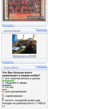
ФОТОГРАФИИ
[
Зимниада 2009
]
НАШ ОПРОС
Что Вас больше всего
привлекает в нашем хобби?
1.
все перечисленное в целом
2.
общение в эфире
3.
DX-инг
4.
конструирование
5.
соревнования
6.
ничего, позывной нужен для
поездок на рыбалку/охоту с УКВ-р/
ст.