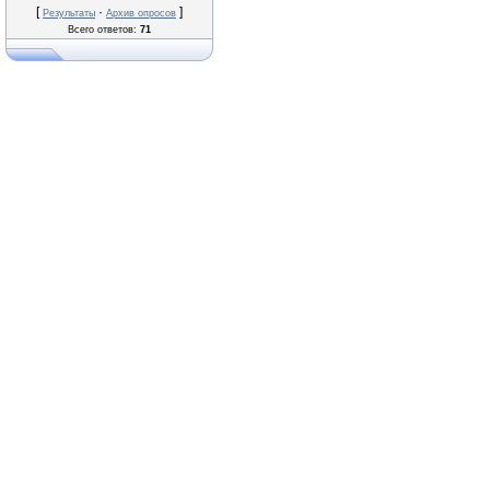
[
·
]
Результаты
Архив опросов
Всего ответов:
71