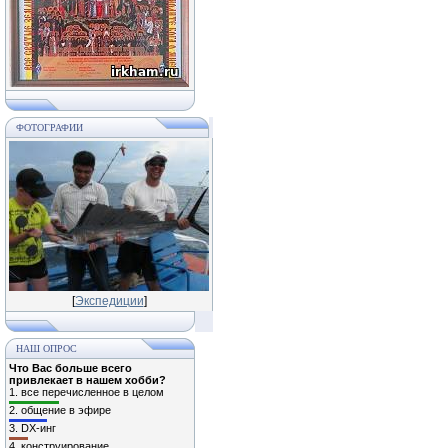
ФОТОГРАФИИ
[
Экспедиции
]
НАШ ОПРОС
Что Вас больше всего
привлекает в нашем хобби?
1.
все перечисленное в целом
2.
общение в эфире
3.
DX-инг
4.
конструирование