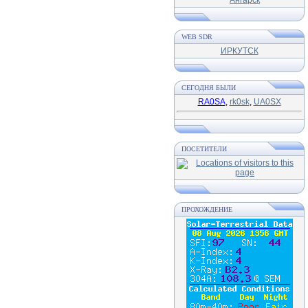
WEB SDR
ИРКУТСК
СЕГОДНЯ БЫЛИ
RA0SA
,
rk0sk
,
UA0SX
ПОСЕТИТЕЛИ
ПРОХОЖДЕНИЕ