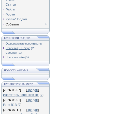
Статьи
Файлы
Форум
Куплю/Продам
События
КАТЕГОРИИ РАЗДЕЛА
Официальные новости
[273]
Новости QSL бюро
[451]
События
[194]
Новости сайта
[39]
НОВОСТИ ФОРУМА
КУПЛЮ/ПРОДАМ (NEW)
[2026-08-07]
[
Продам
]
Изоляторы "орешковые"
(
0
)
[2026-08-01]
[
Продам
]
Реле В1В
(
0
)
[2026-07-11]
[
Продам
]