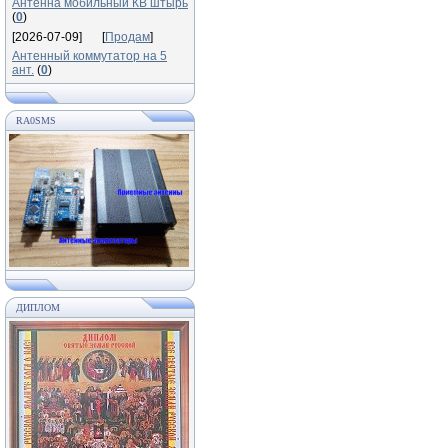
Антенна мобильный КВ штырь
(
0
)
[2026-07-09]
[
Продам
]
Антенный коммутатор на 5
ант.
(
0
)
RA0SMS
ДИПЛОМ