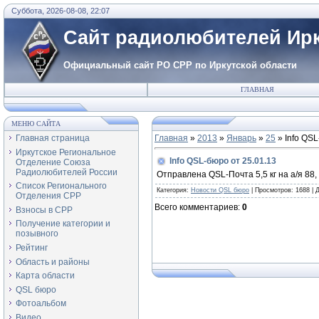
Суббота, 2026-08-08, 22:07
Сайт радиолюбителей Ирк
Официальный сайт РО СРР по Иркутской области
ГЛАВНАЯ
МЕНЮ САЙТА
Главная страница
Главная
»
2013
»
Январь
»
25
» Info QSL
Иркутское Региональное
Info QSL-бюро от 25.01.13
Отделение Союза
Радиолюбителей России
Отправлена QSL-Почта 5,5 кг на а/я 88, 
Список Регионального
Категория
:
Новости QSL бюро
|
Просмотров
: 1688 |
Отделения СРР
Всего комментариев
:
0
Взносы в СРР
Получение категории и
позывного
Рейтинг
Область и районы
Карта области
QSL бюро
Фотоальбом
Видео