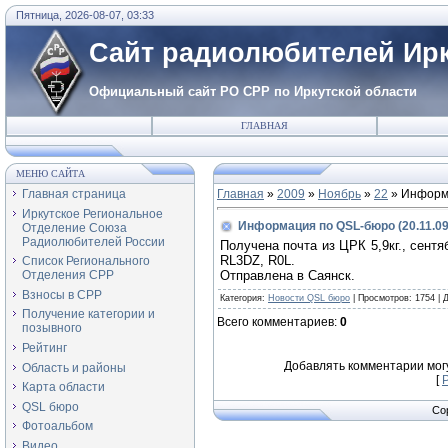
Пятница, 2026-08-07, 03:33
Сайт радиолюбителей Ирк
Официальный сайт РО СРР по Иркутской области
ГЛАВНАЯ
МЕНЮ САЙТА
Главная страница
Главная
»
2009
»
Ноябрь
»
22
» Информа
Иркутское Региональное
Информация по QSL-бюро (20.11.09
Отделение Союза
Радиолюбителей России
Получена почта из ЦРК 5,9кг., сент
RL3DZ, R0L.
Список Регионального
Отправлена в Саянск.
Отделения СРР
Взносы в СРР
Категория
:
Новости QSL бюро
|
Просмотров
: 1754 |
Получение категории и
Всего комментариев
:
0
позывного
Рейтинг
Добавлять комментарии мог
Область и районы
[
Карта области
QSL бюро
Co
Фотоальбом
Видео