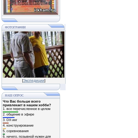
ФОТОГРАФИИ
[
Экспедиции
]
НАШ ОПРОС
Что Вас больше всего
привлекает в нашем хобби?
1.
все перечисленное в целом
2.
общение в эфире
3.
DX-инг
4.
конструирование
5.
соревнования
6.
ничего, позывной нужен для