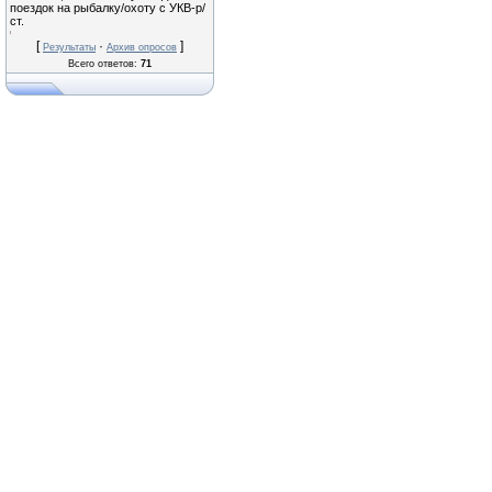
поездок на рыбалку/охоту с УКВ-р/
ст.
[
·
]
Результаты
Архив опросов
Всего ответов:
71