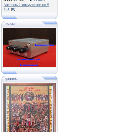
Антенный коммутатор на 5
ант.
(
0
)
RA0SMS
ДИПЛОМ