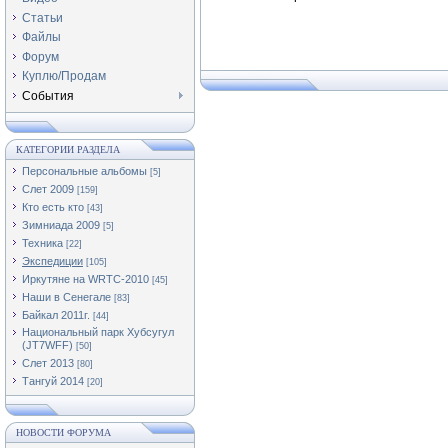
Статьи
Файлы
Форум
Куплю/Продам
События
КАТЕГОРИИ РАЗДЕЛА
Персональные альбомы
[5]
Слет 2009
[159]
Кто есть кто
[43]
Зимниада 2009
[5]
Техника
[22]
Экспедиции
[105]
Иркутяне на WRTC-2010
[45]
Наши в Сенегале
[83]
Байкал 2011г.
[44]
Национальный парк Хубсугул
(JT7WFF)
[50]
Слет 2013
[80]
Тангуй 2014
[20]
НОВОСТИ ФОРУМА