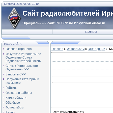
Суббота, 2026-08-08, 11:10
Сайт радиолюбителей Ирк
Официальный сайт РО СРР по Иркутской области
ГЛАВНАЯ
МЕНЮ САЙТА
Главная страница
Главная
»
Фотоальбом
»
Экспедиции
» IM
Иркутское Региональное
Отделение Союза
Радиолюбителей России
Список Регионального
Отделения СРР
Взносы в СРР
Получение категории и
позывного
Рейтинг
Область и районы
Карта области
QSL бюро
Фотоальбом
Всего комментариев
:
0
Видео