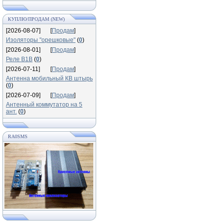
КУПЛЮ/ПРОДАМ (NEW)
[2026-08-07]
[
Продам
]
Изоляторы "орешковые"
(
0
)
[2026-08-01]
[
Продам
]
Реле В1В
(
0
)
[2026-07-11]
[
Продам
]
Антенна мобильный КВ штырь
(
0
)
[2026-07-09]
[
Продам
]
Антенный коммутатор на 5
ант.
(
0
)
RA0SMS