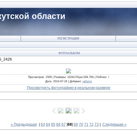
утской области
РЕГИСТРАЦИЯ
ФОТОАЛЬБОМ
G_2426
Просмотров
: 1509 |
Размеры
: 1024x701px/184.7Kb |
Рейтинг
: /
Дата
: 2014-07-24 |
Добавил
:
ra0sms
Просмотреть фотографию в реальном размере
« Предыдущая
|
63
64
65
66
67
[
68
]
69
70
71
72
73
|
Следующая »