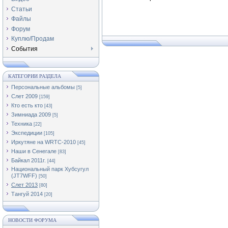
Статьи
Файлы
Форум
Куплю/Продам
События
КАТЕГОРИИ РАЗДЕЛА
Персональные альбомы
[5]
Слет 2009
[159]
Кто есть кто
[43]
Зимниада 2009
[5]
Техника
[22]
Экспедиции
[105]
Иркутяне на WRTC-2010
[45]
Наши в Сенегале
[83]
Байкал 2011г.
[44]
Национальный парк Хубсугул
(JT7WFF)
[50]
Слет 2013
[80]
Тангуй 2014
[20]
НОВОСТИ ФОРУМА