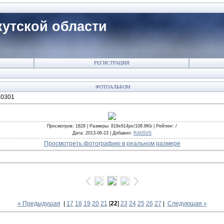
утской области
РЕГИСТРАЦИЯ
ФОТОАЛЬБОМ
20301
Просмотров
: 1828 |
Размеры
: 819x614px/108.8Kb |
Рейтинг
: /
Дата
: 2013-06-23 |
Добавил
:
RA0SVS
Просмотреть фотографию в реальном размере
« Предыдущая
|
17
18
19
20
21
[
22
]
23
24
25
26
27
|
Следующая »