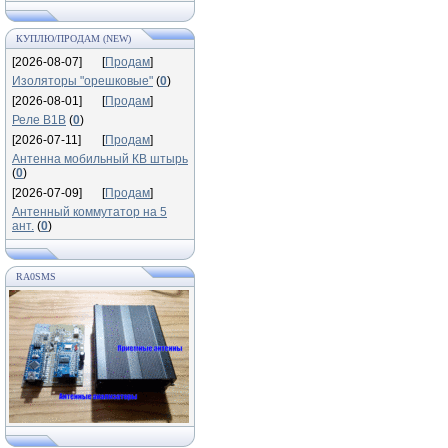
КУПЛЮ/ПРОДАМ (NEW)
[2026-08-07]
[
Продам
]
Изоляторы "орешковые"
(
0
)
[2026-08-01]
[
Продам
]
Реле В1В
(
0
)
[2026-07-11]
[
Продам
]
Антенна мобильный КВ штырь
(
0
)
[2026-07-09]
[
Продам
]
Антенный коммутатор на 5
ант.
(
0
)
RA0SMS