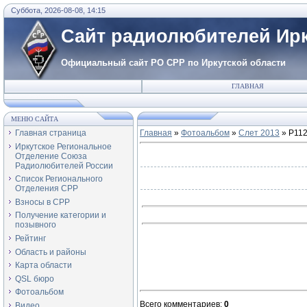
Суббота, 2026-08-08, 14:15
Сайт радиолюбителей Ирк
Официальный сайт РО СРР по Иркутской области
ГЛАВНАЯ
МЕНЮ САЙТА
Главная страница
Главная
»
Фотоальбом
»
Слет 2013
» P11
Иркутское Региональное
Отделение Союза
Радиолюбителей России
Список Регионального
Отделения СРР
Взносы в СРР
Получение категории и
позывного
Рейтинг
Область и районы
Карта области
QSL бюро
Фотоальбом
Всего комментариев
:
0
Видео